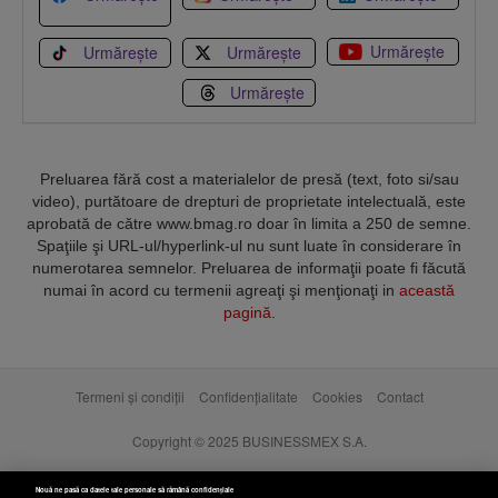
Urmărește
Urmărește
Urmărește
Urmărește
Preluarea fără cost a materialelor de presă (text, foto si/sau
video), purtătoare de drepturi de proprietate intelectuală, este
aprobată de către www.bmag.ro doar în limita a 250 de semne.
Spaţiile şi URL-ul/hyperlink-ul nu sunt luate în considerare în
numerotarea semnelor. Preluarea de informaţii poate fi făcută
numai în acord cu termenii agreaţi şi menţionaţi in
această
pagină
.
Termeni și condiții
Confidențialitate
Cookies
Contact
Copyright © 2025 BUSINESSMEX S.A.
Nouă ne pasă ca datele tale personale să rămână confidențiale