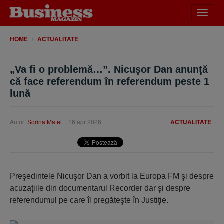
Desch
meniu
HOME
ACTUALITATE
„Va fi o problemă…”. Nicuşor Dan anunţă
că face referendum în referendum peste 1
lună
Autor:
Sorina Matei
16 apr 2026
ACTUALITATE
Preşedintele Nicuşor Dan a vorbit la Europa FM şi despre
acuzaţiile din documentarul Recorder dar şi despre
referendumul pe care îl pregăteşte în Justiţie.