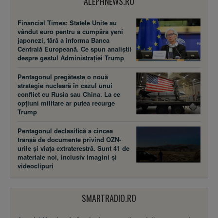
ALEPHNEWS.RO
Financial Times: Statele Unite au
vândut euro pentru a cumpăra yeni
japonezi, fără a informa Banca
Centrală Europeană. Ce spun analiștii
despre gestul Administrației Trump
Pentagonul pregătește o nouă
strategie nucleară în cazul unui
conflict cu Rusia sau China. La ce
opțiuni militare ar putea recurge
Trump
Pentagonul declasifică a cincea
tranșă de documente privind OZN-
urile și viața extraterestră. Sunt 41 de
materiale noi, inclusiv imagini și
videoclipuri
SMARTRADIO.RO