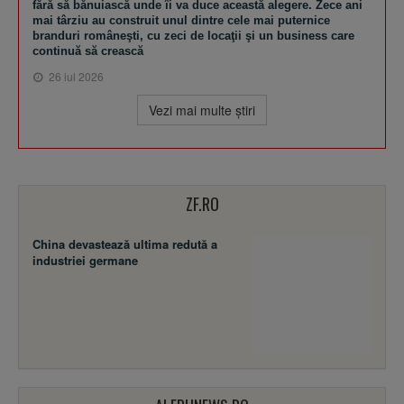
fără să bănuiască unde îi va duce această alegere. Zece ani
mai târziu au construit unul dintre cele mai puternice
branduri româneşti, cu zeci de locaţii şi un business care
continuă să crească
26 iul 2026
Vezi mai multe ştiri
ZF.RO
China devastează ultima redută a
industriei germane