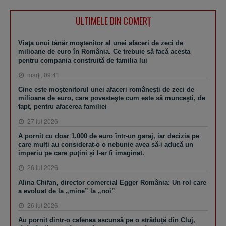
ULTIMELE DIN COMERȚ
Viaţa unui tânăr moştenitor al unei afaceri de zeci de
milioane de euro în România. Ce trebuie să facă acesta
pentru compania construită de familia lui
marţi, 09:41
Cine este moştenitorul unei afaceri româneşti de zeci de
milioane de euro, care povesteşte cum este să munceşti, de
fapt, pentru afacerea familiei
27 iul 2026
A pornit cu doar 1.000 de euro într-un garaj, iar decizia pe
care mulţi au considerat-o o nebunie avea să-i aducă un
imperiu pe care puţini şi l-ar fi imaginat.
26 iul 2026
Alina Chifan, director comercial Egger România: Un rol care
a evoluat de la „mine” la „noi”
26 iul 2026
Au pornit dintr-o cafenea ascunsă pe o străduţă din Cluj,