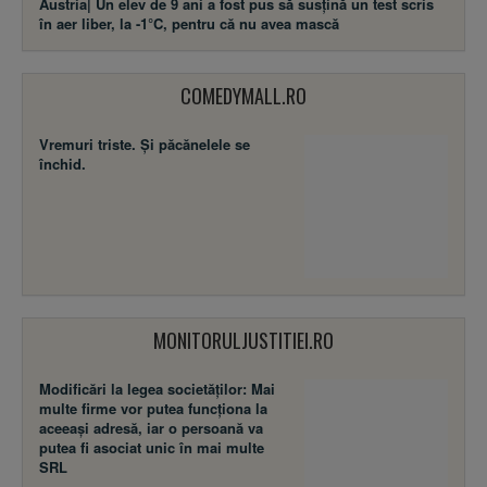
Austria| Un elev de 9 ani a fost pus să susţină un test scris
în aer liber, la -1°C, pentru că nu avea mască
COMEDYMALL.RO
Vremuri triste. Şi păcănelele se
închid.
MONITORULJUSTITIEI.RO
Modificări la legea societăţilor: Mai
multe firme vor putea funcţiona la
aceeaşi adresă, iar o persoană va
putea fi asociat unic în mai multe
SRL