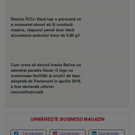
Decizie ÎCCJ: Dacă laşi o persoană ce
a consumat alcool să îţi conducă
maşina, răspunzi penal doar dacă
alcoolemia şoferului trece de 0,80 g/l
Cum urma să devină Insula Belina un
adevărat paradis fiscal: O lege cu
numeroase facilităţi şi scutiri de taxe,
adoptată de Parlament în aprilie 2019,
a fost declarată ulterior
neconstituţională
URMĂREȘTE BUSINESS MAGAZIN
Urmărește
Urmărește
Urmărește