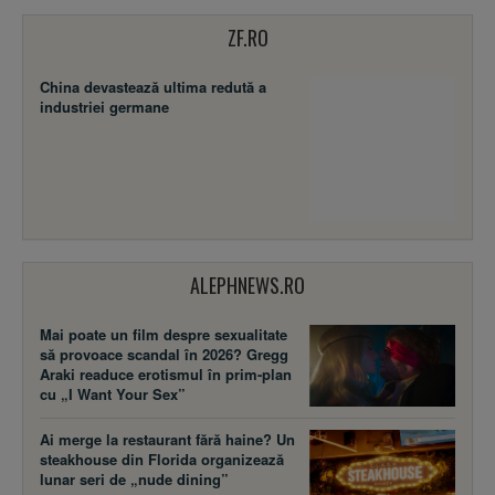
ZF.RO
China devastează ultima redută a
industriei germane
ALEPHNEWS.RO
Mai poate un film despre sexualitate
să provoace scandal în 2026? Gregg
Araki readuce erotismul în prim-plan
cu „I Want Your Sex”
Ai merge la restaurant fără haine? Un
steakhouse din Florida organizează
lunar seri de „nude dining”