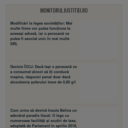
MONITORULJUSTITIEI.RO
Modificări la legea societăţilor: Mai
multe firme vor putea funcţiona la
aceeaşi adresă, iar o persoană va
putea fi asociat unic în mai multe
SRL
Decizie ÎCCJ: Dacă laşi o persoană ce
a consumat alcool să îţi conducă
maşina, răspunzi penal doar dacă
alcoolemia şoferului trece de 0,80 g/l
Cum urma să devină Insula Belina un
adevărat paradis fiscal: O lege cu
numeroase facilităţi şi scutiri de taxe,
adoptată de Parlament în aprilie 2019,