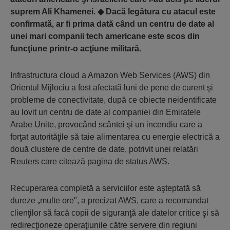
suprem Ali Khamenei. ◆ Dacă legătura cu atacul este
confirmată, ar fi prima dată când un centru de date al
unei mari companii tech americane este scos din
funcţiune printr-o acţiune militară.
Infrastructura cloud a Amazon Web Services (AWS) din
Orientul Mijlociu a fost afectată luni de pene de curent şi
probleme de conectivitate, după ce obiecte neidentificate
au lovit un centru de date al companiei din Emiratele
Arabe Unite, provocând scântei şi un incendiu care a
forţat autorităţile să taie alimentarea cu energie electrică a
două clustere de centre de date, potrivit unei relatări
Reuters care citează pagina de status AWS.
Recuperarea completă a serviciilor este aşteptată să
dureze „multe ore", a precizat AWS, care a recomandat
clienţilor să facă copii de siguranţă ale datelor critice şi să
redirecţioneze operaţiunile către servere din regiuni