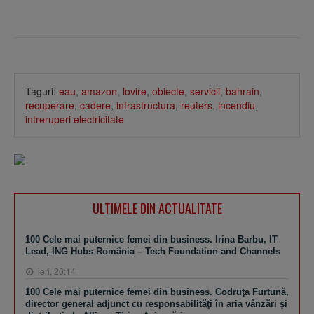
Taguri:
eau
,
amazon
,
lovire
,
obiecte
,
servicii
,
bahrain
,
recuperare
,
cadere
,
infrastructura
,
reuters
,
incendiu
,
intreruperi electricitate
ULTIMELE DIN ACTUALITATE
100 Cele mai puternice femei din business. Irina Barbu, IT
Lead, ING Hubs România – Tech Foundation and Channels
ieri, 20:14
100 Cele mai puternice femei din business. Codruţa Furtună,
director general adjunct cu responsabilităţi în aria vânzări şi