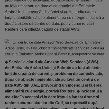
probleme de conectivitate, după ce obiecte neidentificate
au lovit un centru de date al companiei din Emiratele
Arabe Unite, provocând scântei şi un incendiu care a
forţat autorităţile să taie alimentarea cu energie electrică a
două clustere de centre de date, potrivit unei relatări
Reuters care citează pagina de status AWS.
◆ Serviciile cloud ale Amazon Web Services (AWS)
din Emiratele Arabe Unite şi Bahrain au fost afectate
luni de o pană de curent şi probleme de conectivitate,
după ce obiecte neidentificate au lovit un centru de
date AWS din UAE, provocând un incendiu şi tăierea
alimentării cu energie, potrivit Reuters. ◆ Incidentul a
avut loc în aceeaşi zi în care Iranul a lansat drone şi
rachete asupra statelor din Golf, ca represalii după
atacuri americane şi israeliene care l-au ucis pe liderul