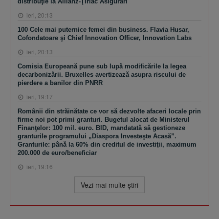
distribuţie la Allianz-Ţiriac Asigurări
ieri, 20:13
100 Cele mai puternice femei din business. Flavia Husar,
Cofondatoare şi Chief Innovation Officer, Innovation Labs
ieri, 20:13
Comisia Europeană pune sub lupă modificările la legea
decarbonizării. Bruxelles avertizează asupra riscului de
pierdere a banilor din PNRR
ieri, 19:17
Românii din străinătate ce vor să dezvolte afaceri locale prin
firme noi pot primi granturi. Bugetul alocat de Ministerul
Finanţelor: 100 mil. euro. BID, mandatată să gestioneze
granturile programului „Diaspora Investeşte Acasă”.
Granturile: până la 60% din creditul de investiţii, maximum
200.000 de euro/beneficiar
ieri, 19:16
Vezi mai multe ştiri