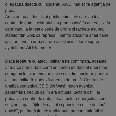
o legătură directă cu incidentul AWS, mai scrie agenţia de
presă.
Amazon nu a identificat public obiectele care au lovit
centrul de date. Incidentul s-a produs însă în aceeaşi zi în
care Iranul a lansat o serie de drone şi rachete asupra
statelor din Golf, ca represalii pentru atacurile americane
şi israeliene în urma cărora a fost ucis liderul suprem,
ayatollahul Ali Khamenei.
Dacă legătura cu atacul militar este confirmată, aceasta
ar marca prima dată când un centru de date al unei mari
companii tech americane este scos din funcţiune printr-o
acţiune militară, notează agenţia de presă. Centrul de
analiză strategică CSIS din Washington avertiza
săptămâna trecută că, în era actuală, „actorii ostili ar
putea viza centre de date, infrastructura energetică care
susţine capacităţile de calcul şi punctele critice de fibră
optică", pe lângă ţintele tradiţionale precum rafinării şi