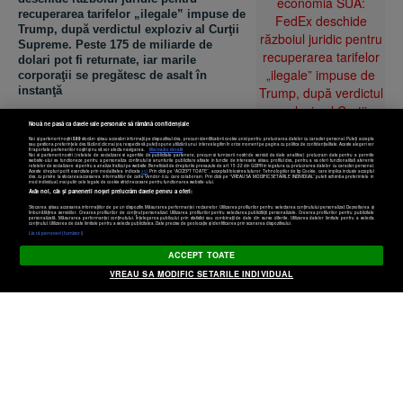
recuperarea tarifelor „ilegale” impuse de
Trump, după verdictul exploziv al Curţii
Supreme. Peste 175 de miliarde de
dolari pot fi returnate, iar marile
corporaţii se pregătesc de asalt în
instanţă
Nouă ne pasă ca datele tale personale să rămână confidențiale
Noi și partenerii noștri
589
stocăm și/sau accesăm informații pe dispozitivul dvs., precum identificatorii cookie unici pentru prelucrarea datelor cu caracter personal. Puteți accepta
sau gestiona preferințele dvs. făcând clic mai jos, respectiv vă puteți opune utilizării unui interes legitim în orice moment pe pagina cu politica de confidențialitate. Aceste alegeri vor
fi raportate partenerilor noștri și nu vă vor afecta navigarea.
Mai multe detalii
Noi si partenerii nostri (retelele de socializare si agentiile de publicitate partenere, precum si furnizorii nostri de servicii de date analitice) prelucram date pentru a permite
website-ului sa functioneze, pentru a personaliza continutul si anunturile publicitare afisate in functie de interesele si/sau profilul dvs., pentru a va oferi functionalitati aferente
retelelor de socializare si pentru a analiza traficul pe website. Beneficiati de drepturile prevazute de art. 15-22 din GDPR in legatura cu prelucrarea datelor cu caracter personal.
Aceste drepturi pot fi exercitate prin modalitatea indicata
aici
. Prin click pe “ACCEPT TOATE”, acceptati folosirea tuturor Tehnologiilor de tip Cookie, care implica inclusiv acceptul
dvs. cu privire la stocarea/accesarea informatiilor de catre Vendor-ii cu care colaboram. Prin click pe “VREAU SA MODIFIC SETARILE INDIVIDUAL” puteti schimba preferintele in
mod individual, mai putin cele legate de cookie strict necesare pentru functionarea website-ului.
Atât noi, cât și partenerii noștri prelucrăm datele pentru a oferi:
Stocarea și/sau accesarea informațiilor de pe un dispozitiv. Măsurarea performanței reclamelor. Utilizarea profilurilor pentru selectarea conținutului personalizat. Dezvoltarea și
îmbunătățirea serviciilor. Crearea profilurilor de conținut personalizat. Utilizarea profilurilor pentru selectarea publicității personalizate. Crearea profilurilor pentru publicitate
personalizată. Măsurarea performanței conținutului. Înțelegerea publicului prin statistici sau combinații de date din surse diferite. Utilizarea datelor limitate pentru a selecta
Setări cookies
conținutul. Utilizarea de date limitate pentru a selecta publicitatea. Date precise de geolocație și identificarea prin scanarea dispozitivului.
Listă parteneri (furnizori)
2025, aurul metalelor preţioase. Claudiu
ACCEPT TOATE
Cazacu, XTB: „Aurul şi argintul au
VREAU SA MODIFIC SETARILE INDIVIDUAL
crescut spectaculos după ani în care au
stat în penumbră”. Care sunt
perspectivele pentru investitori în 2026?