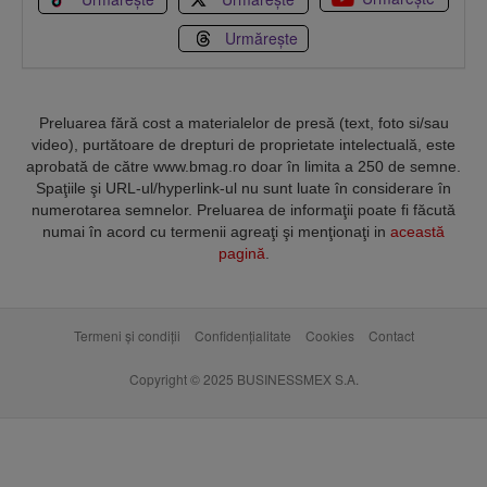
Urmărește
Preluarea fără cost a materialelor de presă (text, foto si/sau
video), purtătoare de drepturi de proprietate intelectuală, este
aprobată de către www.bmag.ro doar în limita a 250 de semne.
Spaţiile şi URL-ul/hyperlink-ul nu sunt luate în considerare în
numerotarea semnelor. Preluarea de informaţii poate fi făcută
numai în acord cu termenii agreaţi şi menţionaţi in
această
pagină
.
Termeni și condiții
Confidențialitate
Cookies
Contact
Copyright © 2025 BUSINESSMEX S.A.