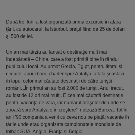
După trei luni a fost organizată prima excursie în afara
ţării, cu autocarul, la Istanbul, preţul fiind de 25 de dolari
şi 500 de lei.
Un an mai târziu au lansat o destinaţie mult mai
îndepărtată – China, care a fost primită bine în rândul
publicului local. Au urmat Grecia, Egipt, pentru litoral şi
circuite, apoi zborul charter spre Antalya, aflată şi astăzi
în topul celor mai căutate destinaţii de către turiştii
români. „În primul an au fost 2.000 de turişti. Anul trecut,
au fost de 12 ori mai mulţi. E cea mai căutată destinaţie
pentru vacanţa de vară, iar numărul oraşelor de unde se
zboară spre Antalya e în creştere”, notează Burcea. Tot în
anii '90 compania a venit cu ceva nou pe piaţă: vacanţe în
ţările unde erau organizate campionatele mondiale de
fotbal: SUA, Anglia, Franţa şi Belgia.