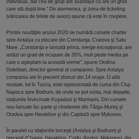
individual, dar cea de grup are avantajul că are un ghid
care stă după tine.” De asemenea, şi zona de ticketing
(vânzarea de bilete de avion) spune că este în creştere.
Printre noutăţile anului 2020 se numără cursele charter
spre Antalya cu plecare din Constanţa, Craiova şi Satu
Mare. „Constanţa e lansată prima, merge excepţional, are
astăzi un grad de ocupare de 35%, mult peste media pe
care o aşteptam la această vreme”, spune Ondina
Dobriban, director general al companiei. Spre Antalya
compania are în prezent zboruri din 14 oraşe. O altă
noutate, tot în Turcia, este reprezentată de cursa din Cluj-
Napoca spre Bodrum, de unde se pot vizita, mai departe,
staţiunile învecinate Kuşadasi şi Marmaris. Din cursele
nou lansate fac parte şi charterele din Târgu-Mureş şi
Oradea spre Heraklion şi din Capitală spre Mykonos.
În paralel cu staţiunile turceşti (Antalya şi Bodrum) şi
greceşti (Chania, Heraklion, Corfu, Rodos, Mykonos), din