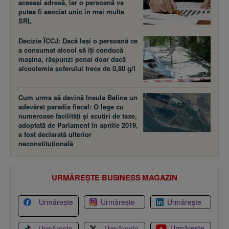
aceeaşi adresă, iar o persoană va
putea fi asociat unic în mai multe
SRL
Decizie ÎCCJ: Dacă laşi o persoană ce
a consumat alcool să îţi conducă
maşina, răspunzi penal doar dacă
alcoolemia şoferului trece de 0,80 g/l
Cum urma să devină Insula Belina un
adevărat paradis fiscal: O lege cu
numeroase facilităţi şi scutiri de taxe,
adoptată de Parlament în aprilie 2019,
a fost declarată ulterior
neconstituţională
URMĂREȘTE BUSINESS MAGAZIN
Urmărește
Urmărește
Urmărește
Urmărește
Urmărește
Urmărește