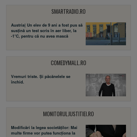
SMARTRADIO.RO
Austria| Un elev de 9 ani a fost pus să
susţină un test scris în aer liber, la
-1°C, pentru că nu avea mască
COMEDYMALL.RO
Vremuri triste. Şi păcănelele se
închid.
MONITORULJUSTITIEI.RO
Modificări la legea societăţilor: Mai
multe firme vor putea funcţiona la