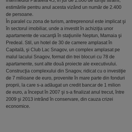
intermediul Paralela 45, în jur de 2.000 de turişti străini,
estimările pentru anul acesta vizând un număr de 2.400
de persoane.
În paralel cu zona de turism, antreprenorul este implicat şi
în sectorul imobiliar, unde a investit în achiziţia unor
apartamente de vacanţă în staţiunile Neptun, Mamaia şi
Predeal. Stil, un hotel de 30 de camere amplasat în
Capitală, şi Club Lac Snagov, un complex amplasat pe
malul lacului Snagov, format din trei blocuri cu 78 de
apartamente, sunt alte două proiecte ale executivului.
Construcţia complexului din Snagov, ridicat cu o investiţie
de 7 milioane de euro, provenite în mare parte din fonduri
proprii, la care s-a adăugat un credit bancar de 1 milion
de euro, a început în 2007 şi s-a finalizat anul trecut, între
2009 şi 2013 intrând în conservare, din cauza crizei
economice.