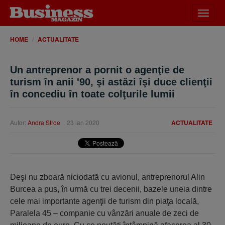
Desch
meniu
HOME
ACTUALITATE
Un antreprenor a pornit o agenţie de
turism în anii '90, şi astăzi îşi duce clienţii
în concediu în toate colţurile lumii
Autor:
Andra Stroe
23 ian 2020
ACTUALITATE
Deşi nu zboară niciodată cu avionul, antreprenorul Alin
Burcea a pus, în urmă cu trei decenii, bazele uneia dintre
cele mai importante agenţii de turism din piaţa locală,
Paralela 45 – companie cu vânzări anuale de zeci de