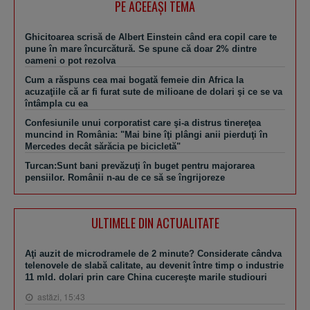
PE ACEEAŞI TEMA
Ghicitoarea scrisă de Albert Einstein când era copil care te
pune în mare încurcătură. Se spune că doar 2% dintre
oameni o pot rezolva
Cum a răspuns cea mai bogată femeie din Africa la
acuzaţiile că ar fi furat sute de milioane de dolari şi ce se va
întâmpla cu ea
Confesiunile unui corporatist care şi-a distrus tinereţea
muncind in România: "Mai bine îţi plângi anii pierduţi în
Mercedes decât sărăcia pe bicicletă"
Turcan:Sunt bani prevăzuţi în buget pentru majorarea
pensiilor. Românii n-au de ce să se îngrijoreze
ULTIMELE DIN ACTUALITATE
Aţi auzit de microdramele de 2 minute? Considerate cândva
telenovele de slabă calitate, au devenit între timp o industrie
11 mld. dolari prin care China cucereşte marile studiouri
astăzi, 15:43