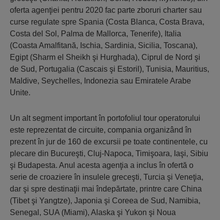
oferta agenţiei pentru 2020 fac parte zboruri charter sau
curse regulate spre Spania (Costa Blanca, Costa Brava,
Costa del Sol, Palma de Mallorca, Tenerife), Italia
(Coasta Amalfitană, Ischia, Sardinia, Sicilia, Toscana),
Egipt (Sharm el Sheikh şi Hurghada), Ciprul de Nord şi
de Sud, Portugalia (Cascais şi Estoril), Tunisia, Mauritius,
Maldive, Seychelles, Indonezia sau Emiratele Arabe
Unite.
Un alt segment important în portofoliul tour operatorului
este reprezentat de circuite, compania organizând în
prezent în jur de 160 de excursii pe toate continentele, cu
plecare din Bucureşti, Cluj-Napoca, Timişoara, Iaşi, Sibiu
şi Budapesta. Anul acesta agenţia a inclus în ofertă o
serie de croaziere în insulele greceşti, Turcia şi Veneţia,
dar şi spre destinaţii mai îndepărtate, printre care China
(Tibet şi Yangtze), Japonia şi Coreea de Sud, Namibia,
Senegal, SUA (Miami), Alaska şi Yukon şi Noua