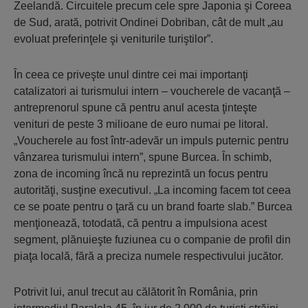
Zeelandă. Circuitele precum cele spre Japonia şi Coreea
de Sud, arată, potrivit Ondinei Dobriban, cât de mult „au
evoluat preferinţele şi veniturile turiştilor”.
În ceea ce priveşte unul dintre cei mai importanţi
catalizatori ai turismului intern – voucherele de vacanţă –
antreprenorul spune că pentru anul acesta ţinteşte
venituri de peste 3 milioane de euro numai pe litoral.
„Voucherele au fost într-adevăr un impuls puternic pentru
vânzarea turismului intern”, spune Burcea. În schimb,
zona de incoming încă nu reprezintă un focus pentru
autorităţi, susţine executivul. „La incoming facem tot ceea
ce se poate pentru o ţară cu un brand foarte slab.” Burcea
menţionează, totodată, că pentru a impulsiona acest
segment, plănuieşte fuziunea cu o companie de profil din
piaţa locală, fără a preciza numele respectivului jucător.
Potrivit lui, anul trecut au călătorit în România, prin