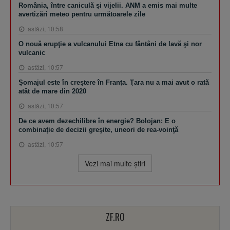
România, între caniculă şi vijelii. ANM a emis mai multe
avertizări meteo pentru următoarele zile
astăzi, 10:58
O nouă erupţie a vulcanului Etna cu fântâni de lavă şi nor
vulcanic
astăzi, 10:57
Şomajul este în creştere în Franţa. Ţara nu a mai avut o rată
atât de mare din 2020
astăzi, 10:57
De ce avem dezechilibre în energie? Bolojan: E o
combinaţie de decizii greşite, uneori de rea-voinţă
astăzi, 10:57
Vezi mai multe ştiri
ZF.RO