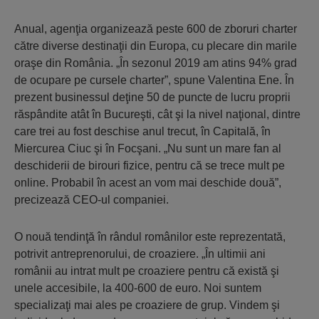
Anual, agenţia organizează peste 600 de zboruri charter
către diverse destinaţii din Europa, cu plecare din marile
oraşe din România. „În sezonul 2019 am atins 94% grad
de ocupare pe cursele charter”, spune Valentina Ene. În
prezent businessul deţine 50 de puncte de lucru proprii
răspândite atât în Bucureşti, cât şi la nivel naţional, dintre
care trei au fost deschise anul trecut, în Capitală, în
Miercurea Ciuc şi în Focşani. „Nu sunt un mare fan al
deschiderii de birouri fizice, pentru că se trece mult pe
online. Probabil în acest an vom mai deschide două”,
precizează CEO-ul companiei.
O nouă tendinţă în rândul românilor este reprezentată,
potrivit antreprenorului, de croaziere. „În ultimii ani
românii au intrat mult pe croaziere pentru că există şi
unele accesibile, la 400-600 de euro. Noi suntem
specializaţi mai ales pe croaziere de grup. Vindem şi