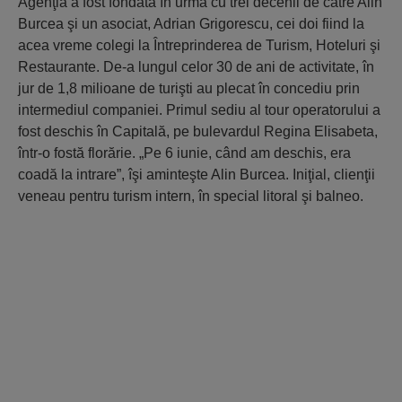
Agenţia a fost fondată în urmă cu trei decenii de către Alin
Burcea şi un asociat, Adrian Grigorescu, cei doi fiind la
acea vreme colegi la Întreprinderea de Turism, Hoteluri şi
Restaurante. De-a lungul celor 30 de ani de activitate, în
jur de 1,8 milioane de turişti au plecat în concediu prin
intermediul companiei. Primul sediu al tour operatorului a
fost deschis în Capitală, pe bulevardul Regina Elisabeta,
într-o fostă florărie. „Pe 6 iunie, când am deschis, era
coadă la intrare”, îşi aminteşte Alin Burcea. Iniţial, clienţii
veneau pentru turism intern, în special litoral şi balneo.