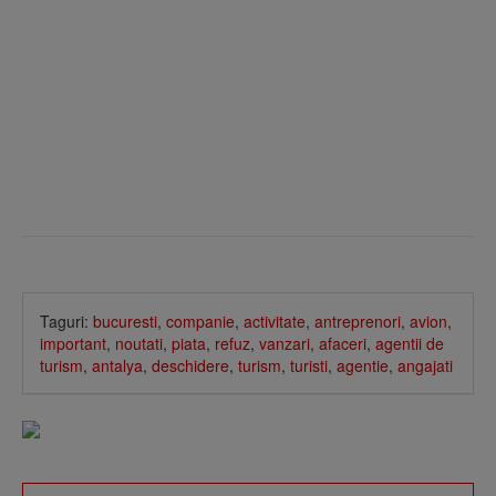
Taguri:
bucuresti
,
companie
,
activitate
,
antreprenori
,
avion
,
important
,
noutati
,
piata
,
refuz
,
vanzari
,
afaceri
,
agentii de
turism
,
antalya
,
deschidere
,
turism
,
turisti
,
agentie
,
angajati