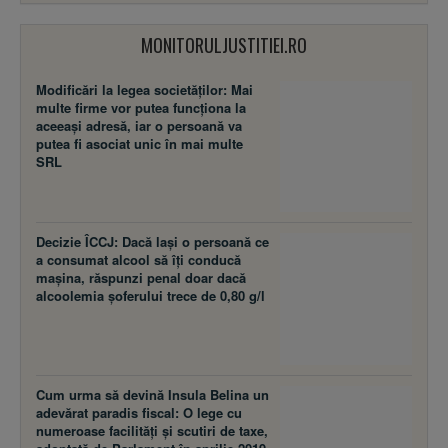
MONITORULJUSTITIEI.RO
Modificări la legea societăţilor: Mai
multe firme vor putea funcţiona la
aceeaşi adresă, iar o persoană va
putea fi asociat unic în mai multe
SRL
Decizie ÎCCJ: Dacă laşi o persoană ce
a consumat alcool să îţi conducă
maşina, răspunzi penal doar dacă
alcoolemia şoferului trece de 0,80 g/l
Cum urma să devină Insula Belina un
adevărat paradis fiscal: O lege cu
numeroase facilităţi şi scutiri de taxe,