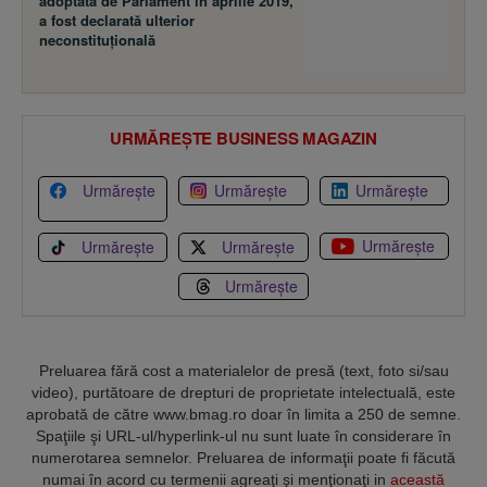
adoptată de Parlament în aprilie 2019,
a fost declarată ulterior
neconstituţională
URMĂREȘTE BUSINESS MAGAZIN
Urmărește
Urmărește
Urmărește
Urmărește
Urmărește
Urmărește
Urmărește
Preluarea fără cost a materialelor de presă (text, foto si/sau
video), purtătoare de drepturi de proprietate intelectuală, este
aprobată de către www.bmag.ro doar în limita a 250 de semne.
Spaţiile şi URL-ul/hyperlink-ul nu sunt luate în considerare în
numerotarea semnelor. Preluarea de informaţii poate fi făcută
numai în acord cu termenii agreaţi şi menţionaţi in
această