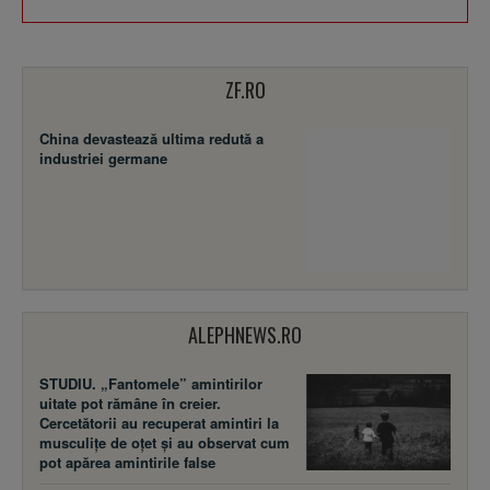
ZF.RO
China devastează ultima redută a
industriei germane
ALEPHNEWS.RO
STUDIU. „Fantomele” amintirilor
uitate pot rămâne în creier.
Cercetătorii au recuperat amintiri la
musculițe de oțet și au observat cum
pot apărea amintirile false