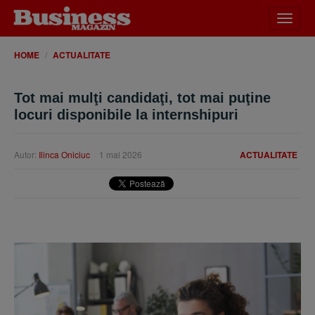
Desch
meniu
HOME
ACTUALITATE
Tot mai mulţi candidaţi, tot mai puţine
locuri disponibile la internshipuri
Autor:
Ilinca Oniciuc
1 mai 2026
ACTUALITATE