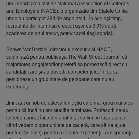
unui sondaj realizat de National Association of Colleges
and Employers (NACE), o organizaţie din Statele Unite,
unde au participat 284 de angajatori. În acelaşi timp,
recrutările de interni au crescut uşor cu 3,9% după
scăderea de anul trecut, potrivit aceluiaşi sondaj.
Shawn VanDerziel, directorul executiv al NACE,
subliniază pentru publicaţia The Wall Street Journal, că
majoritatea angajatorilor preferă să pornească direct cu
candidaţi care şi-au dovedit competenţele, în loc să
gestioneze un grup mare de persoane care nu au
experienţă.
„Îmi caut un job de câteva luni, ştiu că e mai greu mai ales
pentru că încă nu am studiile terminate. Profesorii ne-au
tot recomandat încă din anul întâi să fim pe fază atunci
când vedem o oportunitate de carieră, care să ne ajute
pentru CV, dar şi pentru a căpăta experienţă. Am speranţă