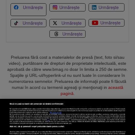
Urmărește
Urmărește
Urmărește
Urmărește
Urmărește
Urmărește
Urmărește
Preluarea fără cost a materialelor de presă (text, foto si/sau
video), purtătoare de drepturi de proprietate intelectuală, este
aprobată de către www.bmag.ro doar în limita a 250 de semne.
Spaţiile şi URL-ul/hyperlink-ul nu sunt luate în considerare în
numerotarea semnelor. Preluarea de informaţii poate fi făcută
numai în acord cu termenii agreaţi şi menţionaţi in
această
pagină
.
Nouă ne pasă ca datele tale personale să rămână confidențiale
Noi și partenerii noștri
589
stocăm și/sau accesăm informații pe dispozitivul dvs., precum identificatorii cookie unici pentru prelucrarea datelor cu caracter personal. Puteți accepta
sau gestiona preferințele dvs. făcând clic mai jos, respectiv vă puteți opune utilizării unui interes legitim în orice moment pe pagina cu politica de confidențialitate. Aceste alegeri vor
fi raportate partenerilor noștri și nu vă vor afecta navigarea.
Mai multe detalii
Noi si partenerii nostri (retelele de socializare si agentiile de publicitate partenere, precum si furnizorii nostri de servicii de date analitice) prelucram date pentru a permite
Termeni și condiții
Confidențialitate
Cookies
Contact
website-ului sa functioneze, pentru a personaliza continutul si anunturile publicitare afisate in functie de interesele si/sau profilul dvs., pentru a va oferi functionalitati aferente
retelelor de socializare si pentru a analiza traficul pe website. Beneficiati de drepturile prevazute de art. 15-22 din GDPR in legatura cu prelucrarea datelor cu caracter personal.
Aceste drepturi pot fi exercitate prin modalitatea indicata
aici
. Prin click pe “ACCEPT TOATE”, acceptati folosirea tuturor Tehnologiilor de tip Cookie, care implica inclusiv acceptul
dvs. cu privire la stocarea/accesarea informatiilor de catre Vendor-ii cu care colaboram. Prin click pe “VREAU SA MODIFIC SETARILE INDIVIDUAL” puteti schimba preferintele in
mod individual, mai putin cele legate de cookie strict necesare pentru functionarea website-ului.
Atât noi, cât și partenerii noștri prelucrăm datele pentru a oferi:
Copyright © 2025 BUSINESSMEX S.A.
Stocarea și/sau accesarea informațiilor de pe un dispozitiv. Măsurarea performanței reclamelor. Utilizarea profilurilor pentru selectarea conținutului personalizat. Dezvoltarea și
îmbunătățirea serviciilor. Crearea profilurilor de conținut personalizat. Utilizarea profilurilor pentru selectarea publicității personalizate. Crearea profilurilor pentru publicitate