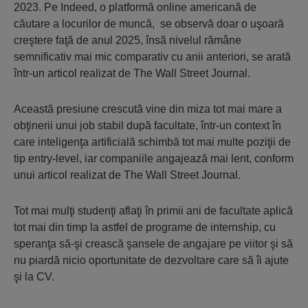
2023. Pe Indeed, o platformă online americană de
căutare a locurilor de muncă, se observă doar o uşoară
creştere faţă de anul 2025, însă nivelul rămâne
semnificativ mai mic comparativ cu anii anteriori, se arată
într-un articol realizat de The Wall Street Journal.
Această presiune crescută vine din miza tot mai mare a
obţinerii unui job stabil după facultate, într-un context în
care inteligenţa artificială schimbă tot mai multe poziţii de
tip entry-level, iar companiile angajează mai lent, conform
unui articol realizat de The Wall Street Journal.
Tot mai mulţi studenţi aflaţi în primii ani de facultate aplică
tot mai din timp la astfel de programe de internship, cu
speranţa să-şi crească şansele de angajare pe viitor şi să
nu piardă nicio oportunitate de dezvoltare care să îi ajute
şi la CV.