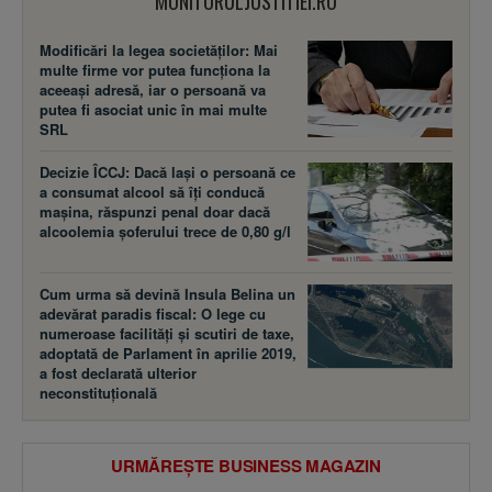
MONITORULJUSTITIEI.RO
Modificări la legea societăţilor: Mai
multe firme vor putea funcţiona la
aceeaşi adresă, iar o persoană va
putea fi asociat unic în mai multe
SRL
Decizie ÎCCJ: Dacă laşi o persoană ce
a consumat alcool să îţi conducă
maşina, răspunzi penal doar dacă
alcoolemia şoferului trece de 0,80 g/l
Cum urma să devină Insula Belina un
adevărat paradis fiscal: O lege cu
numeroase facilităţi şi scutiri de taxe,
adoptată de Parlament în aprilie 2019,
a fost declarată ulterior
neconstituţională
URMĂREȘTE BUSINESS MAGAZIN