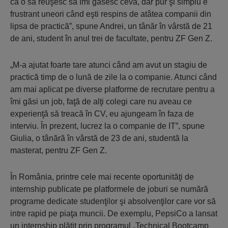
că o să reuşesc să îmi găsesc ceva, dar pur şi simplu e
frustrant uneori când eşti respins de atâtea companii din
lipsa de practică”, spune Andrei, un tânăr în vârstă de 21
de ani, student în anul trei de facultate, pentru ZF Gen Z.
„M-a ajutat foarte tare atunci când am avut un stagiu de
practică timp de o lună de zile la o companie. Atunci când
am mai aplicat pe diverse platforme de recrutare pentru a
îmi găsi un job, faţă de alţi colegi care nu aveau ce
experienţă să treacă în CV, eu ajungeam în faza de
interviu. În prezent, lucrez la o companie de IT”, spune
Giulia, o tânără în vârstă de 23 de ani, studentă la
masterat, pentru ZF Gen Z.
În România, printre cele mai recente oportunităţi de
internship publicate pe platformele de joburi se numără
programe dedicate studenţilor şi absolvenţilor care vor să
intre rapid pe piaţa muncii. De exemplu, PepsiCo a lansat
un internship plătit prin programul „Technical Bootcamp