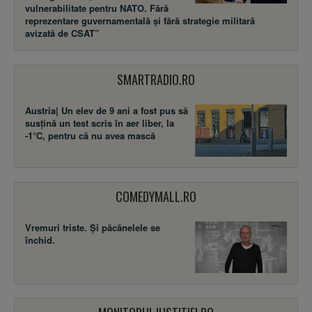
vulnerabilitate pentru NATO. Fără
reprezentare guvernamentală și fără strategie militară
avizată de CSAT”
SMARTRADIO.RO
Austria| Un elev de 9 ani a fost pus să
susţină un test scris în aer liber, la
-1°C, pentru că nu avea mască
COMEDYMALL.RO
Vremuri triste. Şi păcănelele se
închid.