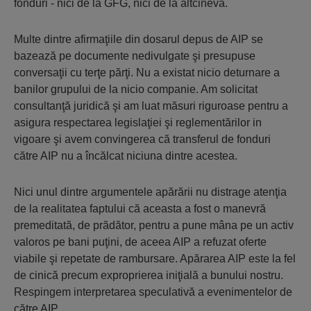
fonduri - nici de la GFG, nici de la altcineva.
Multe dintre afirmaţiile din dosarul depus de AIP se
bazează pe documente nedivulgate şi presupuse
conversaţii cu terţe părţi. Nu a existat nicio deturnare a
banilor grupului de la nicio companie. Am solicitat
consultanţă juridică şi am luat măsuri riguroase pentru a
asigura respectarea legislaţiei şi reglementărilor in
vigoare şi avem convingerea că transferul de fonduri
către AIP nu a încălcat niciuna dintre acestea.
Nici unul dintre argumentele apărării nu distrage atenţia
de la realitatea faptului că aceasta a fost o manevră
premeditată, de prădător, pentru a pune mâna pe un activ
valoros pe bani puţini, de aceea AIP a refuzat oferte
viabile şi repetate de rambursare. Apărarea AIP este la fel
de cinică precum exproprierea iniţială a bunului nostru.
Respingem interpretarea speculativă a evenimentelor de
către AIP.