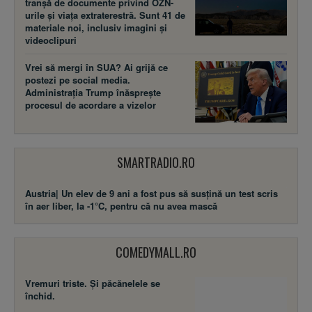
tranșă de documente privind OZN-
urile și viața extraterestră. Sunt 41 de
materiale noi, inclusiv imagini și
videoclipuri
Vrei să mergi în SUA? Ai grijă ce
postezi pe social media.
Administrația Trump înăsprește
procesul de acordare a vizelor
SMARTRADIO.RO
Austria| Un elev de 9 ani a fost pus să susţină un test scris
în aer liber, la -1°C, pentru că nu avea mască
COMEDYMALL.RO
Vremuri triste. Şi păcănelele se
închid.