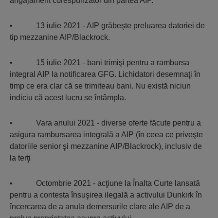
angajament corespunzător din partea AIP.
• 13 iulie 2021 - AIP grăbeşte preluarea datoriei de
tip mezzanine AIP/Blackrock.
• 15 iulie 2021 - bani trimişi pentru a rambursa
integral AIP la notificarea GFG. Lichidatori desemnaţi în
timp ce era clar că se trimiteau bani. Nu există niciun
indiciu că acest lucru se întâmpla.
• Vara anului 2021 - diverse oferte făcute pentru a
asigura rambursarea integrală a AIP (în ceea ce priveşte
datoriile senior şi mezzanine AIP/Blackrock), inclusiv de
la terţi
• Octombrie 2021 - acţiune la Înalta Curte lansată
pentru a contesta însuşirea ilegală a activului Dunkirk în
încercarea de a anula demersurile clare ale AIP de a