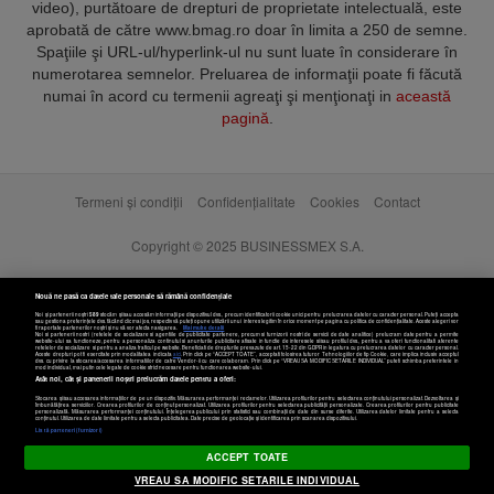
video), purtătoare de drepturi de proprietate intelectuală, este
aprobată de către www.bmag.ro doar în limita a 250 de semne.
Spaţiile şi URL-ul/hyperlink-ul nu sunt luate în considerare în
numerotarea semnelor. Preluarea de informaţii poate fi făcută
numai în acord cu termenii agreaţi şi menţionaţi in
această
pagină
.
Termeni și condiții
Confidențialitate
Cookies
Contact
Copyright © 2025 BUSINESSMEX S.A.
Nouă ne pasă ca datele tale personale să rămână confidențiale
Noi și partenerii noștri
589
stocăm și/sau accesăm informații pe dispozitivul dvs., precum identificatorii cookie unici pentru prelucrarea datelor cu caracter personal. Puteți accepta
sau gestiona preferințele dvs. făcând clic mai jos, respectiv vă puteți opune utilizării unui interes legitim în orice moment pe pagina cu politica de confidențialitate. Aceste alegeri vor
fi raportate partenerilor noștri și nu vă vor afecta navigarea.
Mai multe detalii
Noi si partenerii nostri (retelele de socializare si agentiile de publicitate partenere, precum si furnizorii nostri de servicii de date analitice) prelucram date pentru a permite
website-ului sa functioneze, pentru a personaliza continutul si anunturile publicitare afisate in functie de interesele si/sau profilul dvs., pentru a va oferi functionalitati aferente
retelelor de socializare si pentru a analiza traficul pe website. Beneficiati de drepturile prevazute de art. 15-22 din GDPR in legatura cu prelucrarea datelor cu caracter personal.
Aceste drepturi pot fi exercitate prin modalitatea indicata
aici
. Prin click pe “ACCEPT TOATE”, acceptati folosirea tuturor Tehnologiilor de tip Cookie, care implica inclusiv acceptul
dvs. cu privire la stocarea/accesarea informatiilor de catre Vendor-ii cu care colaboram. Prin click pe “VREAU SA MODIFIC SETARILE INDIVIDUAL” puteti schimba preferintele in
mod individual, mai putin cele legate de cookie strict necesare pentru functionarea website-ului.
Atât noi, cât și partenerii noștri prelucrăm datele pentru a oferi:
Stocarea și/sau accesarea informațiilor de pe un dispozitiv. Măsurarea performanței reclamelor. Utilizarea profilurilor pentru selectarea conținutului personalizat. Dezvoltarea și
îmbunătățirea serviciilor. Crearea profilurilor de conținut personalizat. Utilizarea profilurilor pentru selectarea publicității personalizate. Crearea profilurilor pentru publicitate
personalizată. Măsurarea performanței conținutului. Înțelegerea publicului prin statistici sau combinații de date din surse diferite. Utilizarea datelor limitate pentru a selecta
Setări cookies
conținutul. Utilizarea de date limitate pentru a selecta publicitatea. Date precise de geolocație și identificarea prin scanarea dispozitivului.
Listă parteneri (furnizori)
ACCEPT TOATE
VREAU SA MODIFIC SETARILE INDIVIDUAL