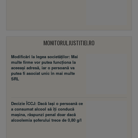
MONITORULJUSTITIEI.RO
Modificări la legea societăţilor: Mai
multe firme vor putea funcţiona la
aceeaşi adresă, iar o persoană va
putea fi asociat unic în mai multe
SRL
Decizie ÎCCJ: Dacă laşi o persoană ce
a consumat alcool să îţi conducă
maşina, răspunzi penal doar dacă
alcoolemia şoferului trece de 0,80 g/l