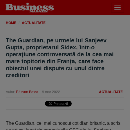
Desch
meniu
HOME
ACTUALITATE
The Guardian, pe urmele lui Sanjeev
Gupta, proprietarul Sidex, într-o
operaţiune controversată de la cea mai
mare topitorie din Franţa, care face
obiectul unei dispute cu unul dintre
creditori
Autor:
Răzvan Botea
9 mar 2022
ACTUALITATE
The Guardian, cel mai cunoscut cotidian britanic, a scris