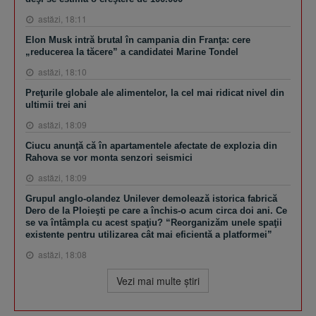
astăzi, 18:11
Elon Musk intră brutal în campania din Franţa: cere
„reducerea la tăcere” a candidatei Marine Tondel
astăzi, 18:10
Preţurile globale ale alimentelor, la cel mai ridicat nivel din
ultimii trei ani
astăzi, 18:09
Ciucu anunţă că în apartamentele afectate de explozia din
Rahova se vor monta senzori seismici
astăzi, 18:09
Grupul anglo-olandez Unilever demolează istorica fabrică
Dero de la Ploieşti pe care a închis-o acum circa doi ani. Ce
se va întâmpla cu acest spaţiu? “Reorganizăm unele spaţii
existente pentru utilizarea cât mai eficientă a platformei”
astăzi, 18:08
Vezi mai multe ştiri