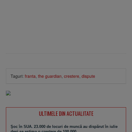
Taguri:
franta
,
the guardian
,
crestere
,
dispute
ULTIMELE DIN ACTUALITATE
Şoc în SUA. 23.000 de locuri de muncă au dispărut în iulie
deşi se estima o creştere de 100.000