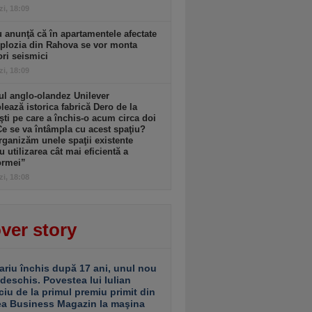
zi, 18:09
 anunţă că în apartamentele afectate
plozia din Rahova se vor monta
ri seismici
zi, 18:09
l anglo-olandez Unilever
ează istorica fabrică Dero de la
şti pe care a închis-o acum circa doi
Ce se va întâmpla cu acest spaţiu?
ganizăm unele spaţii existente
u utilizarea cât mai eficientă a
ormei”
zi, 18:08
ver story
ariu închis după 17 ani, unul nou
 deschis. Povestea lui Iulian
ciu de la primul premiu primit din
ea Business Magazin la maşina