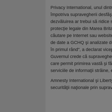
Privacy International, unul dintr
împotriva supravegherii desfă
dezvăluirea ar trebui să ridic
protecţie legale din Marea Brita
căutare pe Internet sau website 
de date a GCHQ şi analizate du
în primul rând", a declarat vic
Guvernul crede că supravegher
care permit primirea vastă şi fă
serviciile de informaţii străine,
Amnesty International şi Libert
securităţii naţionale prin supr