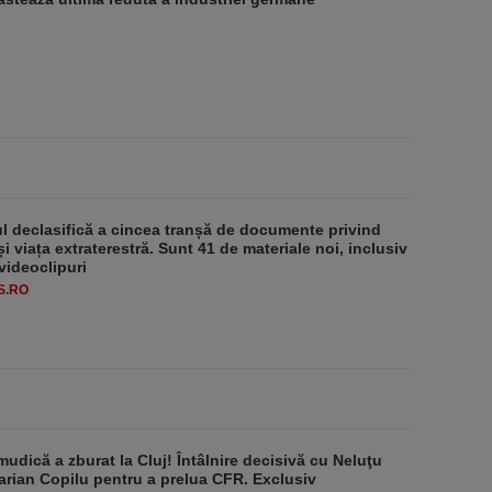
 declasifică a cincea tranșă de documente privind
i viața extraterestră. Sunt 41 de materiale noi, inclusiv
 videoclipuri
S.RO
udică a zburat la Cluj! Întâlnire decisivă cu Neluţu
arian Copilu pentru a prelua CFR. Exclusiv