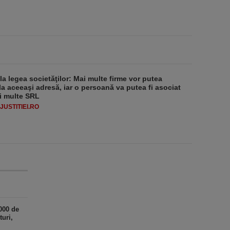
 la legea societăţilor: Mai multe firme vor putea
la aceeaşi adresă, iar o persoană va putea fi asociat
i multe SRL
USTITIEI.RO
000 de
uri,