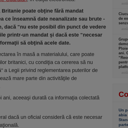
astă
 Britanie poate obţine fără mandat
Ciucu
eea ce înseamnă date neanalizate sau brute -
de ex
senzo
te, dacă "nu este posibil din punct de vedere
astă
ile printr-un mandat şi dacă este "necesar
Grupu
nformaţii să obţină acele date.
demol
Ploie
ani. 
lectarea în masă a materialului, care poate
“Reor
lor britanici, cu condiţia ca cererea să nu
pentr
platf
" a Legii privind reglementarea puterilor de
astă
ează mare parte din activităţile de
.
Co
oi ani, aceeaşi durată ca informaţia colectată
Un p
abia
eral dacă un oficial consideră că este necesar
Stan
aţională.
part