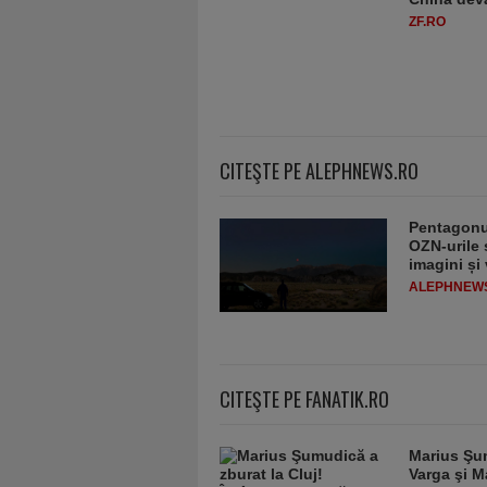
ZF.RO
CITEŞTE PE ALEPHNEWS.RO
Pentagonul
OZN-urile ș
imagini și
ALEPHNEW
CITEŞTE PE FANATIK.RO
Marius Şum
Varga şi M