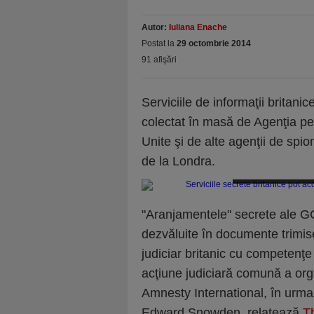
Autor:
Iuliana Enache
Postat la
29 octombrie 2014
91 afişări
Serviciile de informaţii britan
colectat în masă de Agenţia pe
Unite şi de alte agenţii de spi
de la Londra.
Serviciile secrete bri
"Aranjamentele" secrete ale G
dezvăluite în documente trimis
judiciar britanic cu competenţe
acţiune judiciară comună a organ
Amnesty International, în urma 
Edward Snowden, relatează
T