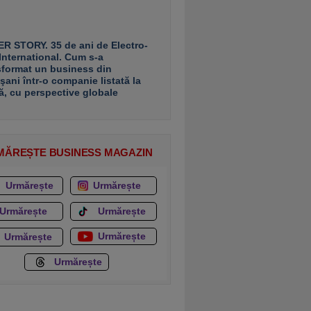
R STORY. 35 de ani de Electro-
 International. Cum s-a
sformat un business din
şani într-o companie listată la
ă, cu perspective globale
MĂREȘTE BUSINESS MAGAZIN
Urmărește
Urmărește
Urmărește
Urmărește
Urmărește
Urmărește
Urmărește