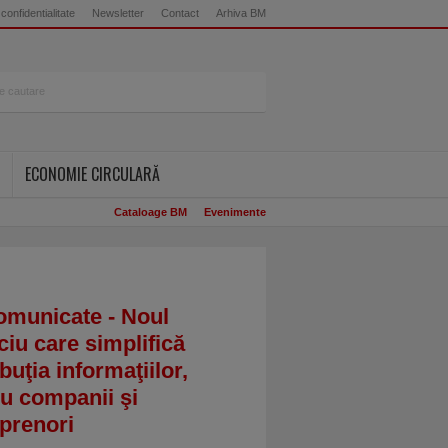
 confidentialitate
Newsletter
Contact
Arhiva BM
ECONOMIE CIRCULARĂ
Cataloage BM
Evenimente
omunicate - Noul
ciu care simplifică
ibuţia informaţiilor,
u companii şi
prenori