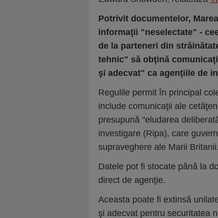
Potrivit documentelor, Marea
informaţii "neselectate" - c
de la parteneri din străinăta
tehnic" să obţină comunicaţi
şi adecvat" ca agenţiile de i
Regulile permit în principal co
include comunicaţii ale cetăţeni
presupună "eludarea deliberată
investigare (Ripa), care guvern
supraveghere ale Marii Britanii
Datele pot fi stocate până la d
direct de agenţie.
Aceasta poate fi extinsă unilat
şi adecvat pentru securitatea n