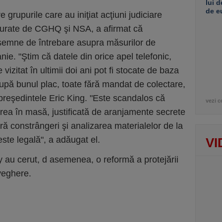
lui d
de e
e grupurile care au iniţiat acţiuni judiciare
şurate de CGHQ şi NSA, a afirmat că
e semne de întrebare asupra măsurilor de
nie. "Ştim că datele din orice apel telefonic,
vizitat în ultimii doi ani pot fi stocate de baza
pă bunul plac, toate fără mandat de colectare,
epreşedintele Eric King. "Este scandalos că
vezi c
ea în masă, justificată de aranjamente secrete
ră constrângeri şi analizarea materialelor de la
 este legală", a adăugat el.
VI
y au cerut, d asemenea, o reformă a protejării
aveghere.