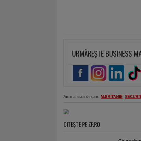
URMĂREȘTE BUSINESS M
Am mai scris despre:
M.BRITANIE
,
SECURI
CITEŞTE PE ZF.RO
China deva