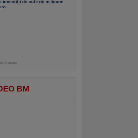
e investiţii de sute de milioane
uro
ontinuarea
DEO BM