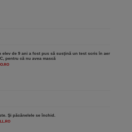
 elev de 9 ani a fost pus să susţină un test scris în aer
-1°C, pentru că nu avea mască
O.RO
ste. Şi păcănelele se închid.
LL.RO