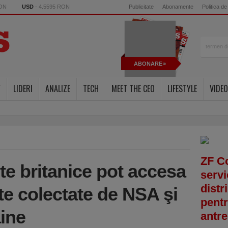
RON
USD
- 4.5595 RON
Publicitate
Abonamente
Politica de
ABONARE
Y
LIDERI
ANALIZE
TECH
MEET THE CEO
LIFESTYLE
VIDEO
ZF C
ete britanice pot accesa
servi
distr
te colectate de NSA şi
pentr
ăine
antre