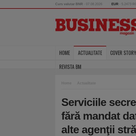
Curs valutar BNR
- 07.08.2026
EUR
- 5.2473 
HOME
ACTUALITATE
COVER STOR
REVISTA BM
Home
Actualitate
Serviciile secr
fără mandat da
alte agenţii str