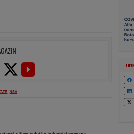
COVE
Alfa
tran
Boto
burs
AGAZIN
UR
TATE
,
NSA
stează ultima redută a industriei germane