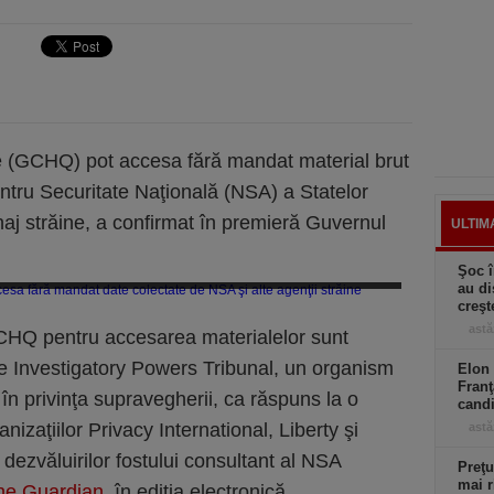
ice (GCHQ) pot accesa fără mandat material brut
ntru Securitate Naţională (NSA) a Statelor
onaj străine, a confirmat în premieră Guvernul
ULTIM
Şoc î
tanice pot accesa fără mandat date colectate de NSA şi alte agenţii străine
au di
creşt
astă
CHQ pentru accesarea materialelor sunt
e Investigatory Powers Tribunal, un organism
Elon 
Franţ
 în privinţa supravegherii, ca răspuns la o
candi
izaţiilor Privacy International, Liberty şi
astă
dezvăluirilor fostului consultant al NSA
Preţu
mai r
he Guardian
, în ediţia electronică.