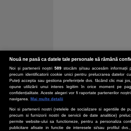
Nouă ne pasă ca datele tale personale să rămână confi
Noi și partenerii noștri
589
stocăm și/sau accesăm informații pe
precum identificatorii cookie unici pentru prelucrarea datelor c
Puteți accepta sau gestiona preferințele dvs. făcând clic mai jos,
PRIMA PAGINĂ
ACTUALITATE
CO
opune utilizării unui interes legitim în orice moment pe pag
confidențialitate. Aceste alegeri vor fi raportate partenerilor noștr
navigarea.
Mai multe detalii
Social
Link-
Noi si partenerii nostri (retelele de socializare si agentiile de p
Z
iarul 
Urmareste-ne pe Facebook
precum si furnizorii nostri de servicii de date analitice) prel
Despre
permite website-ului sa functioneze, pentru a personaliza conti
Contac
publicitare afisate in functie de interesele si/sau profilul dvs