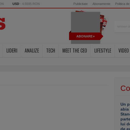
RON
USD
- 4.5595 RON
Publicitate
Abonamente
Politica de
ABONARE
LIDERI
ANALIZE
TECH
MEET THE CEO
LIFESTYLE
VIDEO
Co
Un p
abia
Stan
part
lui d
de e