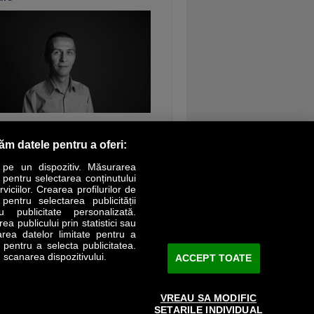
ontinuarea
răm datele pentru a oferi:
 pe un dispozitiv. Măsurarea
r pentru selectarea conținutului
iciilor. Crearea profilurilor de
 pentru selectarea publicității
LIFESTYLE
SPECIAL
OPINII
u publicitate personalizată.
a publicului prin statistici sau
area datelor limitate pentru a
Revista Business Magazin
e pentru a selecta publicitatea.
 scanarea dispozitivului.
ACCEPT TOATE
Abonează-te şi primeşte revista acasă
saptămânal
VREAU SA MODIFIC
Discount:
15%
SETARILE INDIVIDUAL