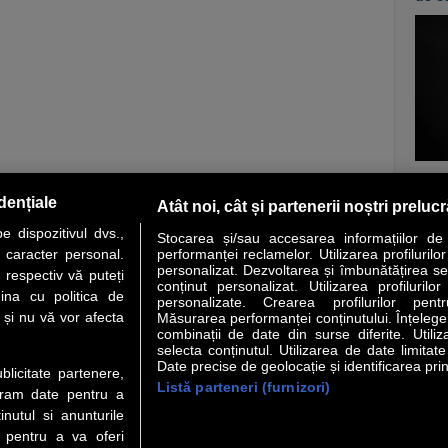
vezi c
dențiale
Atât noi, cât și partenerii noștri preluc
 dispozitivul dvs.,
Stocarea și/sau accesarea informațiilor de
u caracter personal.
performanței reclamelor. Utilizarea profilurilo
personalizat. Dezvoltarea și îmbunătățirea serv
 respectiv vă puteți
conținut personalizat. Utilizarea profilurilor
VER STORY
LIDERI
ANALIZE
HI-TECH
MEET THE CEO
ina cu politica de
personalizate. Crearea profilurilor pentr
i și nu vă vor afecta
Măsurarea performanței conținutului. Înțelegere
combinații de date din surse diferite. Utiliz
uri utile
Servicii
selecta conținutul. Utilizarea de date limitat
Date precise de geolocație și identificarea prin
ublicitate partenere,
Listă parteneri (furnizori)
Financiar
Politica de confidentialitate
Newsletter
ucram date pentru a
 Noi
Termeni si conditii
RSS
nutul si anunturile
t Redactie
About cookies
., pentru a va oferi