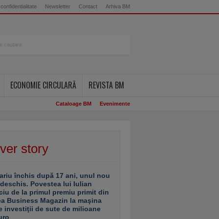
 confidentialitate
Newsletter
Contact
Arhiva BM
ECONOMIE CIRCULARĂ
REVISTA BM
Cataloage BM
Evenimente
ver story
ariu închis după 17 ani, unul nou
 deschis. Povestea lui Iulian
ciu de la primul premiu primit din
ea Business Magazin la maşina
e investiţii de sute de milioane
uro