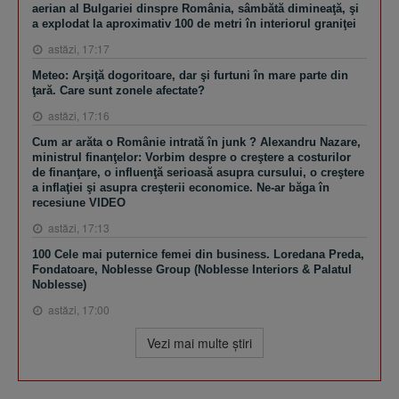
aerian al Bulgariei dinspre România, sâmbătă dimineaţă, şi
a explodat la aproximativ 100 de metri în interiorul graniţei
astăzi, 17:17
Meteo: Arşiţă dogoritoare, dar şi furtuni în mare parte din
ţară. Care sunt zonele afectate?
astăzi, 17:16
Cum ar arăta o Românie intrată în junk ? Alexandru Nazare,
ministrul finanţelor: Vorbim despre o creştere a costurilor
de finanţare, o influenţă serioasă asupra cursului, o creştere
a inflaţiei şi asupra creşterii economice. Ne-ar băga în
recesiune VIDEO
astăzi, 17:13
100 Cele mai puternice femei din business. Loredana Preda,
Fondatoare, Noblesse Group (Noblesse Interiors & Palatul
Noblesse)
astăzi, 17:00
Vezi mai multe ştiri