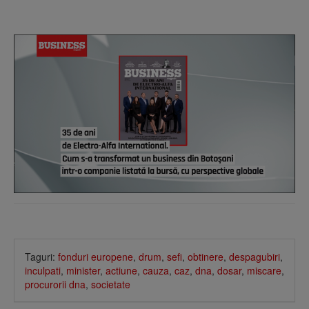
Taguri:
fonduri europene
,
drum
,
sefi
,
obtinere
,
despagubiri
,
inculpati
,
minister
,
actiune
,
cauza
,
caz
,
dna
,
dosar
,
miscare
,
procurorii dna
,
societate