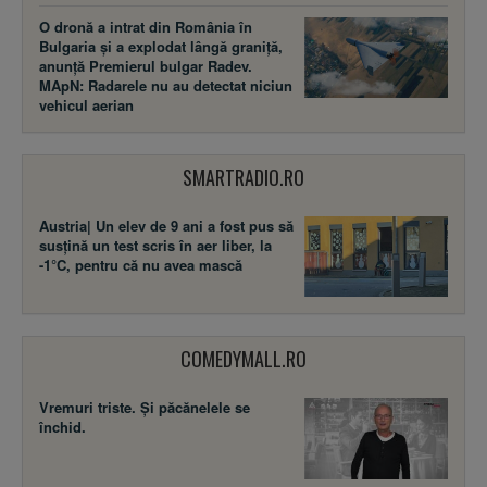
O dronă a intrat din România în
Bulgaria și a explodat lângă graniță,
anunță Premierul bulgar Radev.
MApN: Radarele nu au detectat niciun
vehicul aerian
SMARTRADIO.RO
Austria| Un elev de 9 ani a fost pus să
susţină un test scris în aer liber, la
-1°C, pentru că nu avea mască
COMEDYMALL.RO
Vremuri triste. Şi păcănelele se
închid.