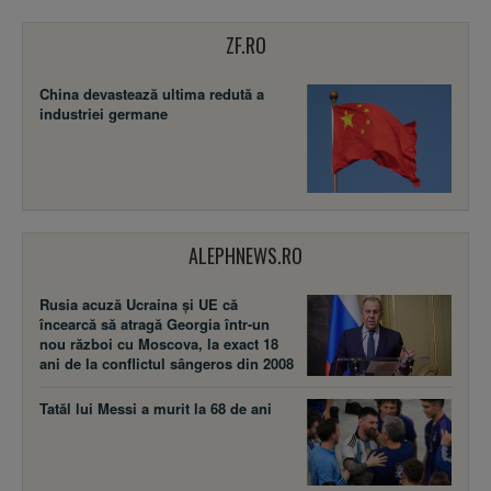
ZF.RO
China devastează ultima redută a
industriei germane
ALEPHNEWS.RO
Rusia acuză Ucraina şi UE că
încearcă să atragă Georgia într-un
nou război cu Moscova, la exact 18
ani de la conflictul sângeros din 2008
Tatăl lui Messi a murit la 68 de ani