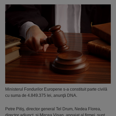
Ministerul Fondurilor Europene s-a constituit parte civilă
cu suma de 4.849.375 lei, anunţă DNA.
Petre Pitiş, director general Tel Drum, Nedea Florea,
director adjunct, şi Mircea Vişan, angajat al firmei, sunt