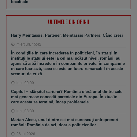
localitate
ULTIMELE DIN OPINII
Harry Meintassis, Partener, Meintassis Partners: Când crezi
miercuri, 15:42
În condiţiile în care încrederea în politicieni, în stat şi în
instituţiile statului este la cel mai scăzut nivel, românii au
ajuns să aibă încredere în companiile private, în companiile
în care lucrează, ceea ce este un lucru remarcabil în aceste
vremuri de criză
luni, 09:00
Copilul = sfârşitul carierei? România oferă unul dintre cele
mai generoase concedii parentale din Europa. În ziua în
care acesta se termină, încep problemele.
luni, 08:30
Marian Alecu, unul dintre cei mai cunoscuţi antreprenori
români: România de azi, doar a politicienilor
26 iul 2026