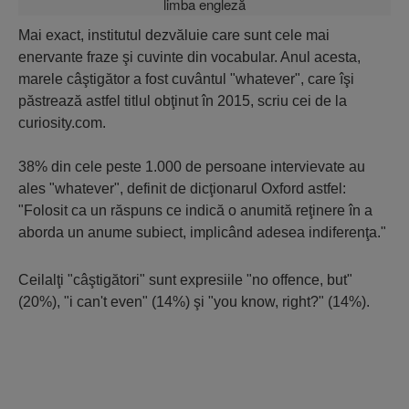
Mai exact, institutul dezvăluie care sunt cele mai
enervante fraze şi cuvinte din vocabular. Anul acesta,
marele câştigător a fost cuvântul "whatever", care îşi
păstrează astfel titlul obţinut în 2015, scriu cei de la
curiosity.com.
38% din cele peste 1.000 de persoane intervievate au
ales "whatever", definit de dicţionarul Oxford astfel:
"Folosit ca un răspuns ce indică o anumită reţinere în a
aborda un anume subiect, implicând adesea indiferenţa."
Ceilalţi "câştigători" sunt expresiile "no offence, but"
(20%), "i can't even" (14%) şi "you know, right?" (14%).