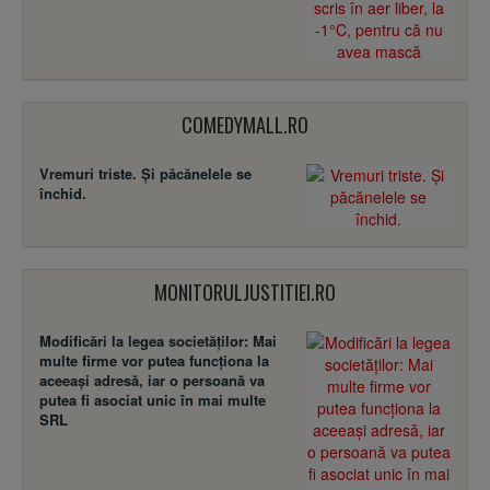
COMEDYMALL.RO
Vremuri triste. Şi păcănelele se
închid.
MONITORULJUSTITIEI.RO
Modificări la legea societăţilor: Mai
multe firme vor putea funcţiona la
aceeaşi adresă, iar o persoană va
putea fi asociat unic în mai multe
SRL