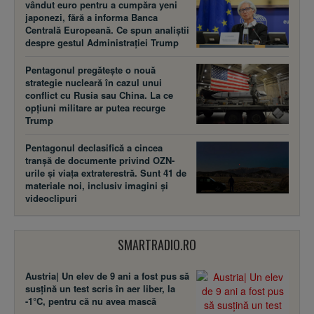
vândut euro pentru a cumpăra yeni
japonezi, fără a informa Banca
Centrală Europeană. Ce spun analiștii
despre gestul Administrației Trump
Pentagonul pregătește o nouă
strategie nucleară în cazul unui
conflict cu Rusia sau China. La ce
opțiuni militare ar putea recurge
Trump
Pentagonul declasifică a cincea
tranșă de documente privind OZN-
urile și viața extraterestră. Sunt 41 de
materiale noi, inclusiv imagini și
videoclipuri
SMARTRADIO.RO
Austria| Un elev de 9 ani a fost pus să
susţină un test scris în aer liber, la
-1°C, pentru că nu avea mască