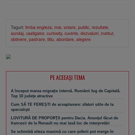
Taguri:
limba engleza
,
mai
,
votare
,
public
,
rezultate
,
sondaj
,
castigator
,
curiosity
,
cuvinte
,
dezvaluiri
,
institut
,
obtinere
,
pastrare
,
titlu
,
abordare
,
alegere
PE ACEEAŞI TEMA
A început marea migraţie internă. Românii fug de Capitală.
Top 10 judeţe atractive
Cum SĂ TE FEREŞTI de acvaplanare: sfaturi utile de la
specialişti
LOVITURĂ DE PROPORŢII pentru Dacia. Anunţul făcut de
francezii de la Renault nu mai lasă loc de interpretări
Se schimbă viteza maximă cu care şoferii pot merge în