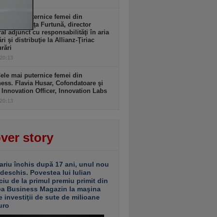
ele mai puternice femei din
ess. Codruţa Furtună, director
al adjunct cu responsabilităţi în aria
ri şi distribuţie la Allianz-Ţiriac
rări
 20:13
ele mai puternice femei din
ess. Flavia Husar, Cofondatoare şi
 Innovation Officer, Innovation Labs
 20:13
ver story
ariu închis după 17 ani, unul nou
 deschis. Povestea lui Iulian
ciu de la primul premiu primit din
ea Business Magazin la maşina
e investiţii de sute de milioane
uro