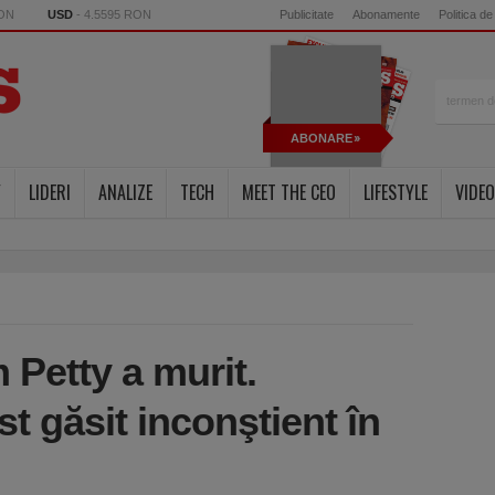
RON
USD
- 4.5595 RON
Publicitate
Abonamente
Politica de
ABONARE
Y
LIDERI
ANALIZE
TECH
MEET THE CEO
LIFESTYLE
VIDEO
 Petty a murit.
st găsit inconştient în