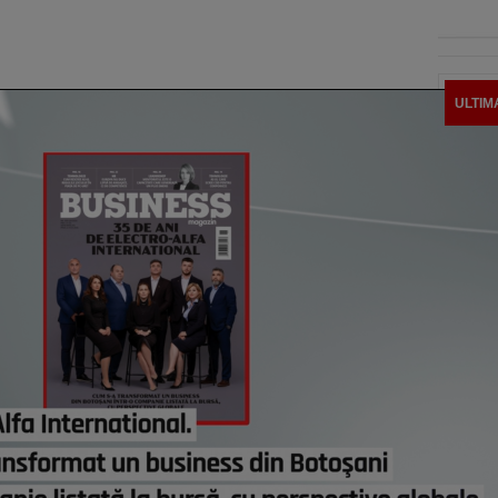
ULTIM
Unul 
lume
pentr
econo
o vit
astă
Prob
econo
caută
loc d
renun
astă
100 C
busin
Româ
Chan
ieri,