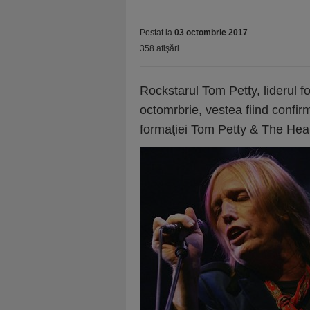
Postat la
03 octombrie 2017
358 afişări
Rockstarul Tom Petty, liderul f
octomrbrie, vestea fiind confi
formaţiei Tom Petty & The Hear