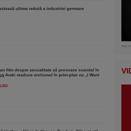
stează ultima redută a industriei germane
vezi c
VI
un film despre sexualitate să provoace scandal în
g Araki readuce erotismul în prim-plan cu „I Want
S.RO