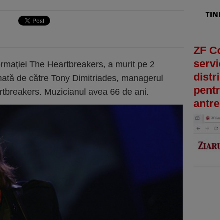
ZF C
servi
ormaţiei The Heartbreakers, a murit pe 2
distr
rmată de către Tony Dimitriades, managerul
pentr
tbreakers. Muzicianul avea 66 de ani.
antre