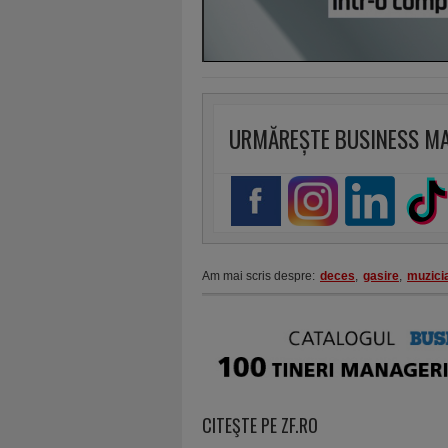
URMĂREȘTE BUSINESS M
Am mai scris despre:
deces
,
gasire
,
muzici
CITEŞTE PE ZF.RO