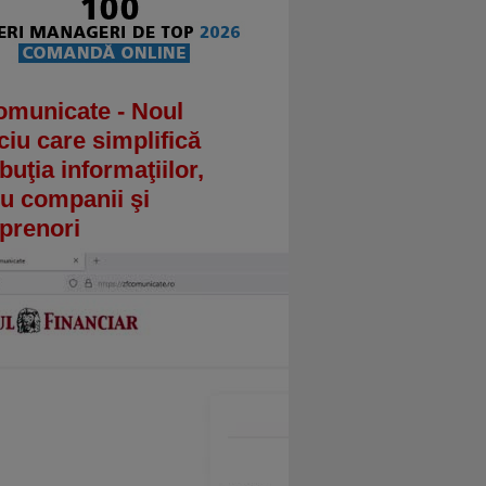
omunicate - Noul
ciu care simplifică
ibuţia informaţiilor,
u companii şi
prenori