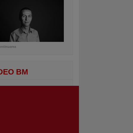
ontinuarea
DEO BM