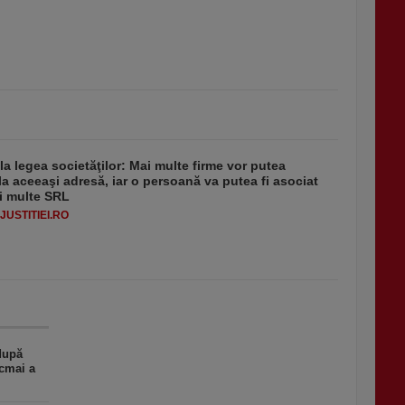
 la legea societăţilor: Mai multe firme vor putea
la aceeaşi adresă, iar o persoană va putea fi asociat
i multe SRL
USTITIEI.RO
 după
ocmai a