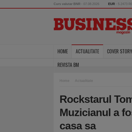
Curs valutar BNR
- 07.08.2026
EUR
- 5.2473 
HOME
ACTUALITATE
COVER STOR
REVISTA BM
Home
Actualitate
Rockstarul Tom
Muzicianul a fo
casa sa