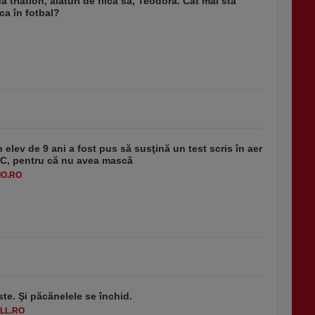
ă triatlon, alături de fiica sa, Teodora. Cât mai stă
a în fotbal?
 elev de 9 ani a fost pus să susţină un test scris în aer
-1°C, pentru că nu avea mască
O.RO
ste. Şi păcănelele se închid.
LL.RO