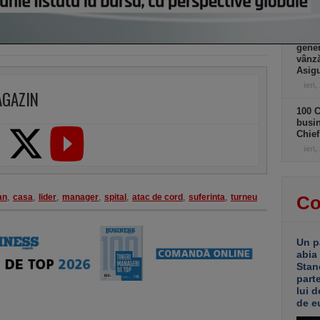
100 C
busin
gener
vânză
Asigu
ieri,
AGAZIN
100 C
busin
Chief
ieri,
an
,
casa
,
lider
,
manager
,
spital
,
atac de cord
,
suferinta
,
turneu
Co
Un p
abia
Stan
part
lui d
de e