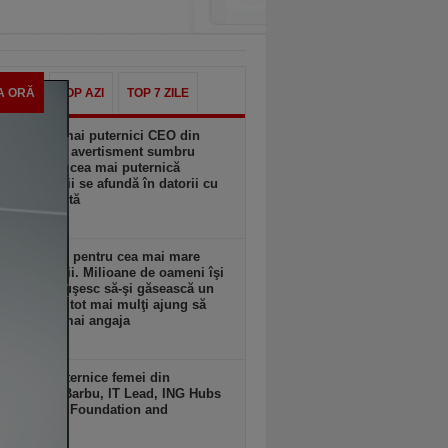
A ORĂ
TOP AZI
TOP 7 ZILE
dintre cei mai puternici CEO din
 vine cu un avertisment sumbru
u America: cea mai puternică
mie a lumii se afundă în datorii cu
eză alarmantă
zi, 07:00
leme uriaşe pentru cea mai mare
mie a lumii. Milioane de oameni îşi
, dar nu reuşesc să-şi găsească un
e muncă şi tot mai mulţi ajung să
ţe la a se mai angaja
zi, 06:00
ele mai puternice femei din
ess. Irina Barbu, IT Lead, ING Hubs
nia – Tech Foundation and
nels
 20:14