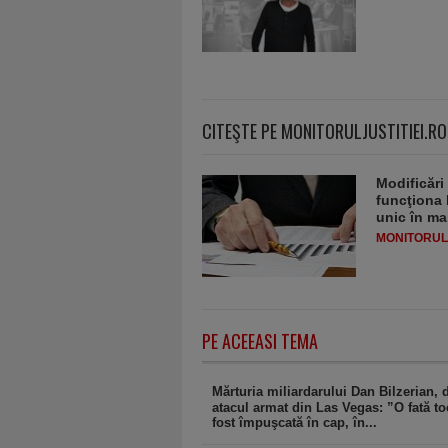
CITEŞTE PE MONITORULJUSTITIEI.RO
Modificări
funcţiona 
unic în ma
MONITORULJ
PE ACEEASI TEMA
Mărturia miliardarului Dan Bilzerian,
atacul armat din Las Vegas: ”O fată t
fost împuşcată în cap, în...