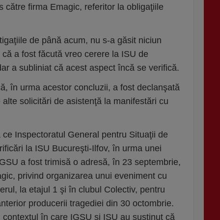
către firma Emagic, referitor la obligaţiile
tigaţiile de până acum, nu s-a găsit niciun
 că a fost făcută vreo cerere la ISU de
dar a subliniat că acest aspect încă se verifică.
ă, în urma acestor concluzii, a fost declanşată
 alte solicitări de asistenţă la manifestări cu
ă ce Inspectoratul General pentru Situaţii de
ficări la ISU Bucureşti-Ilfov, în urma unei
 IGSU a fost trimisă o adresă, în 23 septembrie,
gic, privind organizarea unui eveniment cu
rul, la etajul 1 şi în clubul Colectiv, pentru
anterior producerii tragediei din 30 octombrie.
n contextul în care IGSU şi ISU au susţinut că