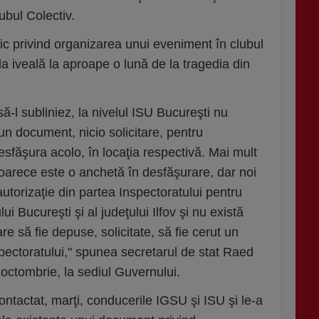
ubul Colectiv.
c privind organizarea unui eveniment în clubul
 la iveală la aproape o lună de la tragedia din
ă-l subliniez, la nivelul ISU Bucureşti nu
n document, nicio solicitare, pentru
desfăşura acolo, în locaţia respectivă. Mai mult
deoarece este o anchetă în desfăşurare, dar noi
utorizaţie din partea Inspectoratului pentru
ui Bucureşti şi al judeţului Ilfov şi nu există
 să fie depuse, solicitate, să fie cerut un
pectoratului," spunea secretarul de stat Raed
 octombrie, la sediul Guvernului.
ontactat, marţi, conducerile IGSU şi ISU şi le-a