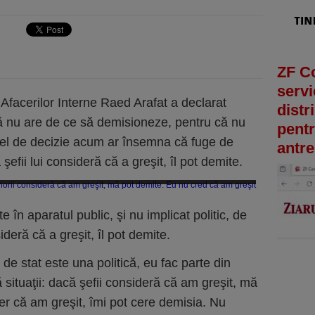
ZF C
servi
 Afacerilor Interne Raed Arafat a declarat
distr
 nu are de ce să demisioneze, pentru că nu
pentr
tfel de decizie acum ar însemna că fuge de
antre
fii lui consideră că a greşit, îl pot demite.
superiorii consideră că am greşit, mă pot demite. Eu nu cred că am greşit
e în aparatul public, şi nu implicat politic, de
deră că a greşit, îl pot demite.
de stat este una politică, eu fac parte din
 situaţii: dacă şefii consideră că am greşit, mă
r că am greşit, îmi pot cere demisia. Nu