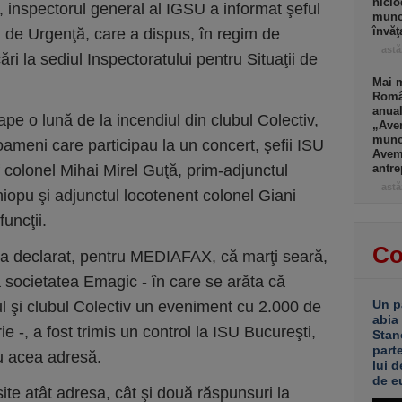
nicio
, inspectorul general al IGSU a informat şeful
muncă
învăţ
i de Urgenţă, care a dispus, în regim de
astă
ări la sediul Inspectoratului pentru Situaţii de
Mai m
Româ
anual
ape o lună de la incendiul din clubul Colectiv,
„Ave
muncă
ameni care participau la un concert, şefii ISU
Avem 
f colonel Mihai Mirel Guţă, prim-adjunctul
antre
astă
iopu şi adjunctul locotenent colonel Giani
uncţii.
Co
 a declarat, pentru MEDIAFAX, că marţi seară,
a societatea Emagic - în care se arăta că
Un p
ul şi clubul Colectiv un eveniment cu 2.000 de
abia
 -, a fost trimis un control la ISU Bucureşti,
Stan
part
cu acea adresă.
lui d
de e
ăsite atât adresa, cât şi două răspunsuri la