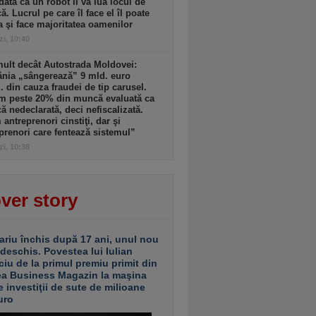
dată că un robot îi va lua locul de
. Lucrul pe care îl face el îl poate
a şi face majoritatea oamenilor
zi, 10:40
ult decât Autostrada Moldovei:
nia „sângerează” 9 mld. euro
. din cauza fraudei de tip carusel.
m peste 20% din muncă evaluată ca
 nedeclarată, deci nefiscalizată.
antreprenori cinstiţi, dar şi
prenori care fentează sistemul”
zi, 10:38
ver story
ariu închis după 17 ani, unul nou
 deschis. Povestea lui Iulian
ciu de la primul premiu primit din
ea Business Magazin la maşina
e investiţii de sute de milioane
uro