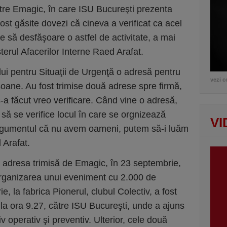
tre Emagic, în care ISU Bucureşti prezenta
 fost găsite dovezi că cineva a verificat ca acel
ie să desfăşoare o astfel de activitate, a mai
terul Afacerilor Interne Raed Arafat.
ui pentru Situaţii de Urgenţă o adresă pentru
vezi c
ane. Au fost trimise două adrese spre firmă,
-a făcut vreo verificare. Când vine o adresă,
 să se verifice locul în care se orgnizează
VI
rgumentul că nu avem oameni, putem să-i luăm
 Arafat.
ă adresa trimisă de Emagic, în 23 septembrie,
 organizarea unui eveniment cu 2.000 de
, la fabrica Pionerul, clubul Colectiv, a fost
 la ora 9.27, către ISU Bucureşti, unde a ajuns
 operativ şi preventiv. Ulterior, cele două