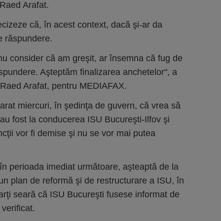
 Raed Arafat.
ecizeze că, în acest context, dacă şi-ar da
e răspundere.
nu consider că am greşit, ar însemna că fug de
spundere. Aşteptăm finalizarea anchetelor", a
at Raed Arafat, pentru MEDIAFAX.
arat miercuri, în şedinţa de guvern, că vrea să
au fost la conducerea ISU Bucureşti-Ilfov şi
cţii vor fi demise şi nu se vor mai putea
 în perioada imediat următoare, aşteaptă de la
un plan de reformă şi de restructurare a ISU, în
 marţi seară că ISU Bucureşti fusese informat de
verificat.