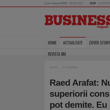
Curs valutar BNR
- 08.08.2026
EUR
- 5.2473 
HOME
ACTUALITATE
COVER STOR
REVISTA BM
Home
Actualitate
Raed Arafat: N
superiorii cons
pot demite. Eu 