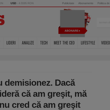
RON
USD
- 4.5595 RON
Publicitate
Abonamente
Politica de
ABONARE
Y
LIDERI
ANALIZE
TECH
MEET THE CEO
LIFESTYLE
VIDEO
u demisionez. Dacă
ideră că am greşit, mă
nu cred că am greşit