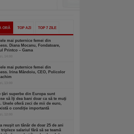
A ORĂ
TOP AZI
TOP 7 ZILE
ele mai puternice femei din
ness. Diana Mocanu, Fondatoare,
ul Printco – Gama
zi, 14:00
ele mai puternice femei din
ess. Irina Măndoiu, CEO, Policolor
gachim
zi, 13:00
 ţări superbe din Europa sunt
se să îţi dea bani doar ca să te muţi
. Unele oferă zeci de mii de euro,
xistă o condiţie importantă
zi, 12:00
 reuşit un tânăr de doar 25 de ani
i tripleze salariul fără să se teamă