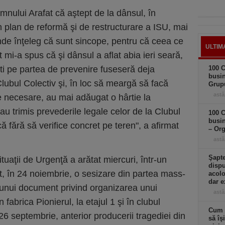
omnului Arafat că aştept de la dânsul, în
 plan de reformă şi de restructurare a ISU, mai
nde înţeleg că sunt sincope, pentru că ceea ce
ULTIM
 mi-a spus că şi dânsul a aflat abia ieri seară,
ti pe partea de prevenire fuseseră deja
100 C
busi
lubul Colectiv şi, în loc să meargă să facă
Grup
astă
ile necesare, au mai adăugat o hârtie la
-au trimis prevederile legale celor de la Clubul
100 C
busin
ă fără să verifice concret pe teren", a afirmat
– Or
astă
Şapte
tuaţii de Urgenţă a arătat miercuri, într-un
dispu
t, în 24 noiembrie, o sesizare din partea mass-
acolo
dar e
unui document privind organizarea unui
astă
abrica Pionierul, la etajul 1 şi în clubul
Cum a
 26 septembrie, anterior producerii tragediei din
să îş