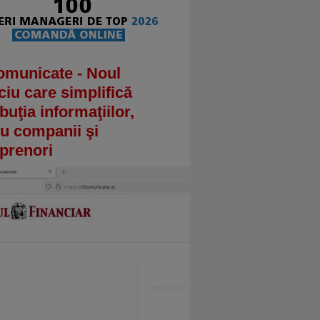
omunicate - Noul
ciu care simplifică
ibuţia informaţiilor,
u companii şi
prenori