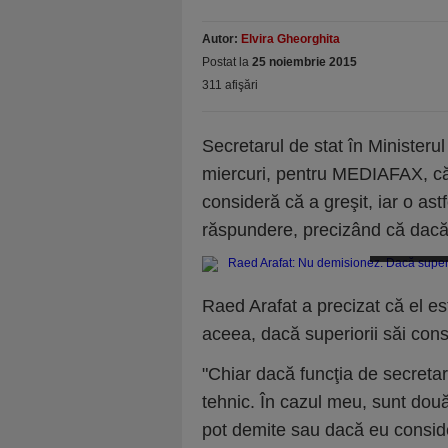
Autor:
Elvira Gheorghita
Postat la
25 noiembrie 2015
311 afişări
Secretarul de stat în Ministerul
miercuri, pentru MEDIAFAX, că
consideră că a greşit, iar o as
răspundere, precizând că dacă şe
Arafat: Dacă 
Raed Arafat a precizat că el est
aceea, dacă superiorii săi consi
"Chiar dacă funcţia de secretar 
tehnic. În cazul meu, sunt două
pot demite sau dacă eu conside