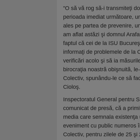
"O să vă rog să-i transmiteţi d
perioada imediat următoare, un
ales pe partea de prevenire, u
am aflat astăzi şi domnul Arafat
faptul că cei de la ISU Bucureş
informaţi de problemele de la C
verificări acolo şi să ia măsur
birocraţia noastră obişnuită, le
Colectiv, spunându-le ce să fac
Cioloş.
Inspectoratul General pentru Si
comunicat de presă, că a primi
media care semnala existenţa 
eveniment cu public numeros în f
Colectiv, pentru zilele de 25 şi