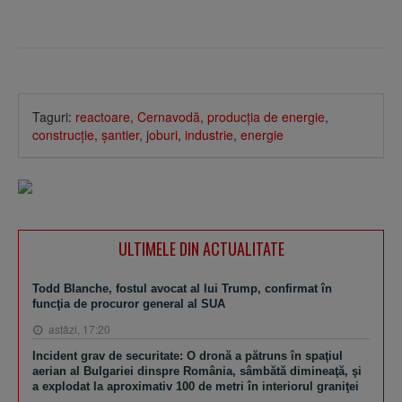
Taguri:
reactoare
,
Cernavodă
,
producţia de energie
,
construcţie
,
şantier
,
joburi
,
industrie
,
energie
ULTIMELE DIN ACTUALITATE
Todd Blanche, fostul avocat al lui Trump, confirmat în
funcţia de procuror general al SUA
astăzi, 17:20
Incident grav de securitate: O dronă a pătruns în spaţiul
aerian al Bulgariei dinspre România, sâmbătă dimineaţă, şi
a explodat la aproximativ 100 de metri în interiorul graniţei