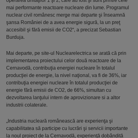
operarea unităţilor 1 şi 2, care au fost şi sunt printre cele
mai performante reactoare nucleare din lume. Programul
nuclear civil românesc merge mai departe şi înseamnă
şansa României de a avea energie sigură, la un preţ
accesibil şi fără emisii de CO2“, a precizat Sebastian
Burduja.
Mai departe, pe site-ul Nuclearelectrica se arată că prin
implementarea proiectului celor două reactoare de la
Cernavodă, contribuţia energiei nucleare în totalul
producţiei de energie, la nivel naţional, va fi de 36%, iar
contribuţia energiei nucleare în totalul producţiei de
energie fără emisii de CO2, de 66%, simultan cu
dezvoltarea lanţului intern de aprovizionare si a altor
industrii colaterale.
„Industria nucleară românească are experienţa şi
capabilitatea să participe cu lucrări şi servicii importante
la noul proiect de la Cernavodă, experienţă dobândită