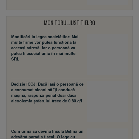
MONITORULJUSTITIEI.RO
Modificări la legea societăţilor: Mai
multe firme vor putea funcţiona la
aceeaşi adresă, iar o persoană va
putea fi asociat unic în mai multe
SRL
Decizie ÎCCJ: Dacă laşi o persoană ce
a consumat alcool să îţi conducă
maşina, răspunzi penal doar dacă
alcoolemia şoferului trece de 0,80 g/l
Cum urma să devină Insula Belina un
adevărat paradis fiscal: O lege cu