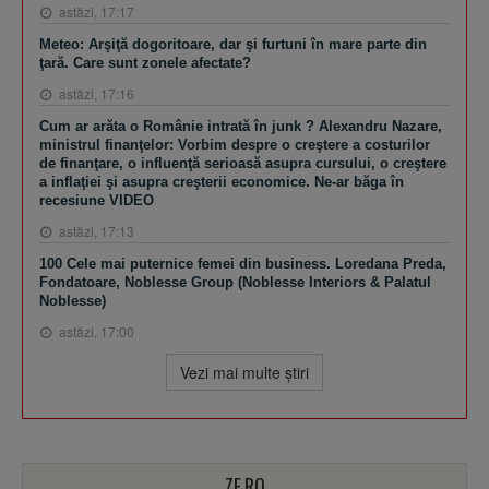
astăzi, 17:17
Meteo: Arşiţă dogoritoare, dar şi furtuni în mare parte din
ţară. Care sunt zonele afectate?
astăzi, 17:16
Cum ar arăta o Românie intrată în junk ? Alexandru Nazare,
ministrul finanţelor: Vorbim despre o creştere a costurilor
de finanţare, o influenţă serioasă asupra cursului, o creştere
a inflaţiei şi asupra creşterii economice. Ne-ar băga în
recesiune VIDEO
astăzi, 17:13
100 Cele mai puternice femei din business. Loredana Preda,
Fondatoare, Noblesse Group (Noblesse Interiors & Palatul
Noblesse)
astăzi, 17:00
Vezi mai multe ştiri
ZF.RO