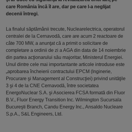
care România încă îl are, dar pe care l-a neglijat
decenii întregi.
La finalul săptămânii trecute, Nuclearelectrica, operatorul
centralei de la Cernavodă, care are acum 2 reactoare de
câte 700 MW, a anunţat că a primit o solicitare de
completare a ordinii de zi a AGA din data de 14 noiembrie
din partea acţionarului său majoritar, Ministerul Energiei.
Unul dintre cele mai importantante articole introduse este
„aprobarea încheierii contractului EPCM (Inginerie,
Procurare şi Management al Construcţiei) privind unităţile
3 şi 4 de la CNE Cernavodă, între societatea
EnergoNuclear S.A. şi Asocierea FCSA formată din Fluor
B.V., Fluor Energy Transition Inc. Wilmington Sucursala
Bucureşti Branch, Candu Energy Inc., Ansaldo Nucleare
S.p.A., S&L Engineers, Ltd.