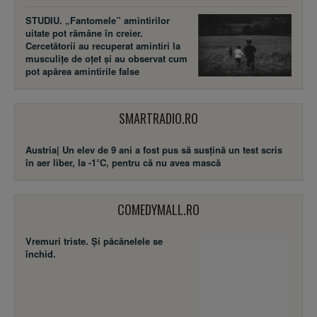
STUDIU. „Fantomele” amintirilor
uitate pot rămâne în creier.
Cercetătorii au recuperat amintiri la
musculițe de oțet și au observat cum
pot apărea amintirile false
SMARTRADIO.RO
Austria| Un elev de 9 ani a fost pus să susţină un test scris
în aer liber, la -1°C, pentru că nu avea mască
COMEDYMALL.RO
Vremuri triste. Şi păcănelele se
închid.