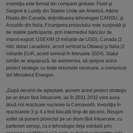
investiţia este format din companii globale: Fluor şi
Sargent & Lundy din Statele Unite ale Americii, Atkins
Realis din Canada, deţinătoarea tehnologiei CANDU, şi
Ansaldo din Italia. Finanţarea proiectului este susţinută şi
de statele participante, prin intermediul băncilor de
import-export: USEXIM (3 miliarde de USD), Canada (2
mld. dolari canadieni, acord semnat la Ottawa) şi Italia (2
miliarde EUR, acord semnat în februarie 2024). Statul
român se angajează, de asemenea, să sprijine acest
proiect strategic cu toate resursele necesare, a comunicat
ieri Ministerul Energiei.
„După decenii de aşteptare, punem acest proiect strategic
pe un drum fără întoarcere, iar în 2031-2032 vom avea
două noi reactoare nucleare la Cernavodă. Investiţia în
reactoarele 3 şi 4 a fost blocată timp de decenii. Reuşim
astfel să punem proiectul pe un drum fără întoarcere, cu
parteneri serioşi, cu o tehnologie deja validată prin