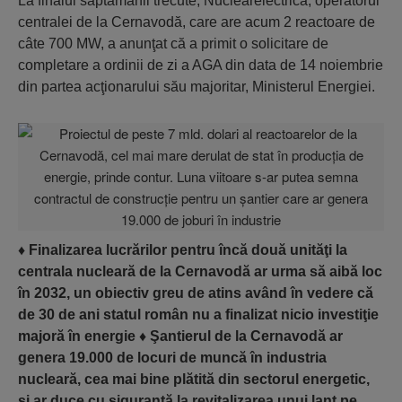
La finalul săptămânii trecute, Nuclearelectrica, operatorul
centralei de la Cernavodă, care are acum 2 reactoare de
câte 700 MW, a anunţat că a primit o solicitare de
completare a ordinii de zi a AGA din data de 14 noiembrie
din partea acţionarului său majoritar, Ministerul Energiei.
♦
Finalizarea lucrărilor pentru încă două unităţi la
centrala nucleară de la Cernavodă ar urma să aibă loc
în 2032, un obiectiv greu de atins având în vedere că
de 30 de ani statul român nu a finalizat nicio investiţie
majoră în energie
♦
Şantierul de la Cernavodă ar
genera 19.000 de locuri de muncă în industria
nucleară, cea mai bine plătită din sectorul energetic,
şi ar duce cu siguranţă la revitalizarea unui lanţ pe