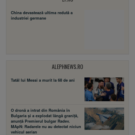
China devastează ultima redută a
industriei germane
ALEPHNEWS.RO
Tatăl lui Messi a murit la 68 de ani
O dronă a intrat din România în
Bulgaria și a explodat lângă graniță,
anunță Premierul bulgar Radev.
MApN: Radarele nu au detectat niciun
vehicul aerian