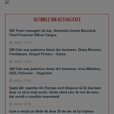
ULTIMELE DIN ACTUALITATE
100 Tineri manageri de top. Alexandra Ionela Buruiană,
Chief Financial Officer Cargus
astăzi, 15:00
100 Cele mai puternice femei din business. Diana Mocanu,
Fondatoare, Grupul Printco – Gama
astăzi, 14:00
100 Cele mai puternice femei din business. Irina Măndoiu,
CEO, Policolor – Orgachim
astăzi, 13:00
Şapte ţări superbe din Europa sunt dispuse să îţi dea bani
doar ca să te muţi acolo. Unele oferă zeci de mii de euro,
dar există o condiţie importantă
astăzi, 12:00
Cum a reuşit un tânăr de doar 25 de ani să îşi tripleze