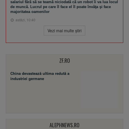
salariul fără să se teamă niciodată că un robot îi va lua locul
de muncă. Lucrul pe care îl face el îl poate învăţa şi face
majoritatea oamenilor
astăzi, 10:40
Vezi mai multe ştiri
ZF.RO
China devastează ultima redută a
industriei germane
ALEPHNEWS.RO