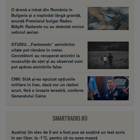
O dronă a intrat din România în
Bulgaria și a explodat lângă graniță,
anunță Premierul bulgar Radev.
MApN: Radarele nu au detectat niciun
vehicul aerian
STUDIU. „Fantomele” amintirilor
uitate pot rămâne în creier.
Cercetătorii au recuperat amintiri la
musculițe de oțet și au observat cum
pot apărea amintirile false
CNN: SUA şi-au epuizat opțiunile
militare în Iran, dacă vor un război
scurt, fără o invazie terestră, conform
Generalului Caine
SMARTRADIO.RO
Austria| Un elev de 9 ani a fost pus să susţină un test scris
în aer liber, la -1°C, pentru că nu avea mască