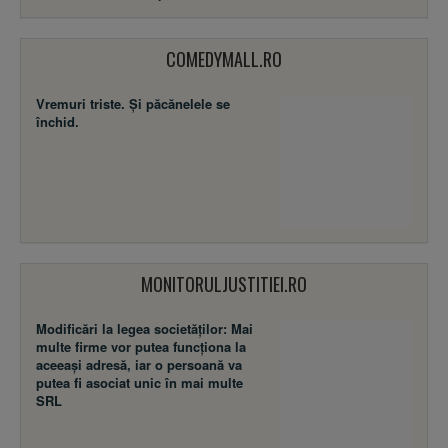
COMEDYMALL.RO
Vremuri triste. Şi păcănelele se
închid.
MONITORULJUSTITIEI.RO
Modificări la legea societăţilor: Mai
multe firme vor putea funcţiona la
aceeaşi adresă, iar o persoană va
putea fi asociat unic în mai multe
SRL