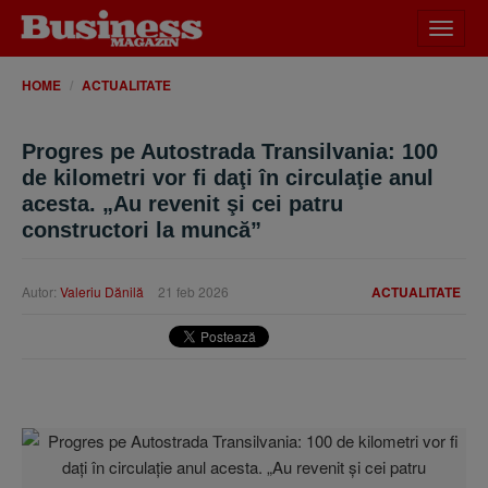
Desch
meniu
HOME
ACTUALITATE
Progres pe Autostrada Transilvania: 100
de kilometri vor fi daţi în circulaţie anul
acesta. „Au revenit şi cei patru
constructori la muncă”
Autor:
Valeriu Dănilă
21 feb 2026
ACTUALITATE