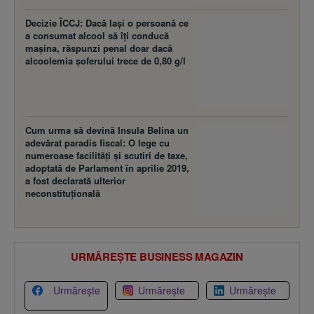
Decizie ÎCCJ: Dacă laşi o persoană ce
a consumat alcool să îţi conducă
maşina, răspunzi penal doar dacă
alcoolemia şoferului trece de 0,80 g/l
Cum urma să devină Insula Belina un
adevărat paradis fiscal: O lege cu
numeroase facilităţi şi scutiri de taxe,
adoptată de Parlament în aprilie 2019,
a fost declarată ulterior
neconstituţională
URMĂREȘTE BUSINESS MAGAZIN
Urmărește
Urmărește
Urmărește