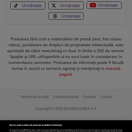
Urmărește
Urmărește
Urmărește
Urmărește
Preluarea fără cost a materialelor de presă (text, foto si/sau
video), purtătoare de drepturi de proprietate intelectuală, este
aprobată de către www.bmag.ro doar în limita a 250 de semne.
Spaţiile şi URL-ul/hyperlink-ul nu sunt luate în considerare în
numerotarea semnelor. Preluarea de informaţii poate fi făcută
numai în acord cu termenii agreaţi şi menţionaţi in
această
pagină
.
Termeni și condiții
Confidențialitate
Cookies
Contact
Copyright © 2025 BUSINESSMEX S.A.
Nouă ne pasă ca datele tale personale să rămână confidențiale
Noi și partenerii noștri
589
stocăm și/sau accesăm informații pe dispozitivul dvs., precum identificatorii cookie unici pentru prelucrarea datelor cu caracter personal. Puteți accepta
sau gestiona preferințele dvs. făcând clic mai jos, respectiv vă puteți opune utilizării unui interes legitim în orice moment pe pagina cu politica de confidențialitate. Aceste alegeri vor