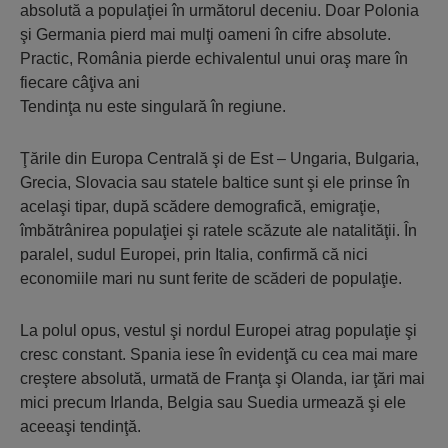
absolută a populaţiei în următorul deceniu. Doar Polonia
şi Germania pierd mai mulţi oameni în cifre absolute.
Practic, România pierde echivalentul unui oraş mare în
fiecare câţiva ani
Tendinţa nu este singulară în regiune.
Ţările din Europa Centrală şi de Est – Ungaria, Bulgaria,
Grecia, Slovacia sau statele baltice sunt şi ele prinse în
acelaşi tipar, după scădere demografică, emigraţie,
îmbătrânirea populaţiei şi ratele scăzute ale natalităţii. În
paralel, sudul Europei, prin Italia, confirmă că nici
economiile mari nu sunt ferite de scăderi de populaţie.
La polul opus, vestul şi nordul Europei atrag populaţie şi
cresc constant. Spania iese în evidenţă cu cea mai mare
creştere absolută, urmată de Franţa şi Olanda, iar ţări mai
mici precum Irlanda, Belgia sau Suedia urmează şi ele
aceeaşi tendinţă.