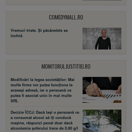
COMEDYMALL.RO
Vremuri triste. Şi păcănelele se
închid.
MONITORULJUSTITIEI.RO
Modificări la legea societăţilor: Mai
multe firme vor putea funcţiona la
aceeaşi adresă, iar o persoană va
putea fi asociat unic în mai multe
SRL
Decizie ÎCCJ: Dacă laşi o persoană ce
a consumat alcool să îţi conducă
maşina, răspunzi penal doar dacă
alcoolemia şoferului trece de 0,80 g/l