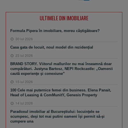
ULTIMELE DIN IMOBILIARE
Formula Pipera în imobiliare, mereu câştigătoare?
30 iul 2026
Casa gata de locuit, noul model din rezidenţial
23 iul 2026
BRAND STORY. Viitorul mallurilor nu mai înseamnă doar
cumpărături. Justyna Bartosz, NEPI Rockcastle: „Oamenii
caută experienţe şi conexiune”
15 iul 2026
100 Cele mai puternice femei din business. Elena Panait,
Head of Leasing & ComMunitY, Genesis Property
14 iul 2026
Paradoxul imobiliar al Bucureştiului: locuinţele se
scumpesc, deşi tot mai putini oameni îşi permit să-şi
cumpere una