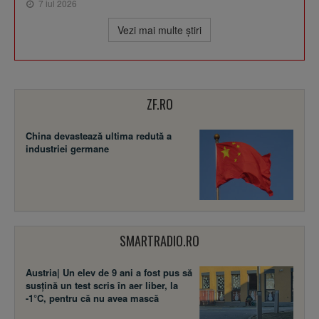
7 iul 2026
Vezi mai multe ştiri
ZF.RO
China devastează ultima redută a
industriei germane
SMARTRADIO.RO
Austria| Un elev de 9 ani a fost pus să
susţină un test scris în aer liber, la
-1°C, pentru că nu avea mască