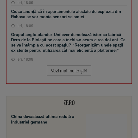
ieri, 18:09
Ciucu anunţă că în apartamentele afectate de explozia din
Rahova se vor monta senzori seismici
ieri, 18:09
Grupul anglo-olandez Unilever demolează istorica fabrică
Dero de la Ploieşti pe care a închis-o acum circa doi ani. Ce
se va întâmpla cu acest spaţiu? “Reorganizăm unele spaţii
existente pentru utilizarea cât mai eficientă a platformei”
ieri, 18:08
Vezi mai multe ştiri
ZF.RO
China devastează ultima redută a
industriei germane