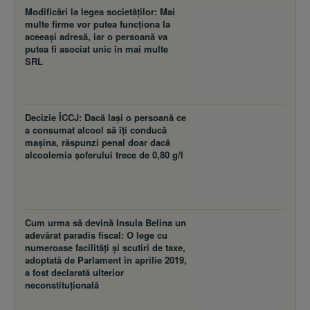
Modificări la legea societăţilor: Mai
multe firme vor putea funcţiona la
aceeaşi adresă, iar o persoană va
putea fi asociat unic în mai multe
SRL
Decizie ÎCCJ: Dacă laşi o persoană ce
a consumat alcool să îţi conducă
maşina, răspunzi penal doar dacă
alcoolemia şoferului trece de 0,80 g/l
Cum urma să devină Insula Belina un
adevărat paradis fiscal: O lege cu
numeroase facilităţi şi scutiri de taxe,
adoptată de Parlament în aprilie 2019,
a fost declarată ulterior
neconstituţională