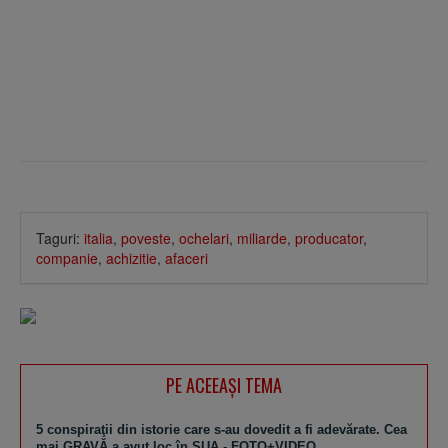
Taguri:
italia
,
poveste
,
ochelari
,
miliarde
,
producator
,
companie
,
achizitie
,
afaceri
PE ACEEAŞI TEMA
5 conspiraţii din istorie care s-au dovedit a fi adevărate. Cea
mai GRAVĂ a avut loc în SUA - FOTO+VIDEO