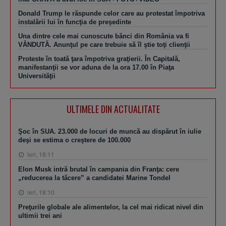
Donald Trump le răspunde celor care au protestat împotriva
instalării lui în funcţia de preşedinte
Una dintre cele mai cunoscute bănci din România va fi
VÂNDUTĂ. Anunţul pe care trebuie să îl ştie toţi clienţii
Proteste în toată ţara împotriva graţierii. În Capitală,
manifestanţii se vor aduna de la ora 17.00 în Piaţa
Universităţii
ULTIMELE DIN ACTUALITATE
Şoc în SUA. 23.000 de locuri de muncă au dispărut în iulie
deşi se estima o creştere de 100.000
ieri, 18:11
Elon Musk intră brutal în campania din Franţa: cere
„reducerea la tăcere” a candidatei Marine Tondel
ieri, 18:10
Preţurile globale ale alimentelor, la cel mai ridicat nivel din
ultimii trei ani