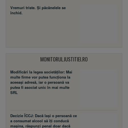
COMEDYMALL.RO
Vremuri triste. Şi păcănelele se
închid.
MONITORULJUSTITIEI.RO
Modificări la legea societăţilor: Mai
multe firme vor putea funcţiona la
aceeaşi adresă, iar o persoană va
putea fi asociat unic în mai multe
SRL
Decizie ÎCCJ: Dacă laşi o persoană ce
a consumat alcool să îţi conducă
maşina, răspunzi penal doar dacă
alcoolemia şoferului trece de 0,80 g/l