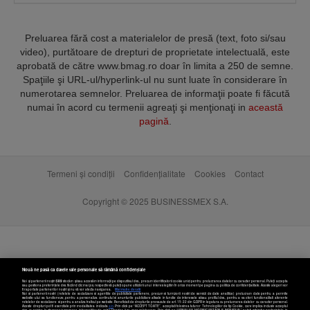
numerotarea semnelor. Preluarea de informaţii poate fi făcută
numai în acord cu termenii agreaţi şi menţionaţi in
această
pagină
.
Termeni și condiții
Confidențialitate
Cookies
Contact
Copyright © 2025 BUSINESSMEX S.A.
Nouă ne pasă ca datele tale personale să rămână confidențiale
Noi și partenerii noștri
589
stocăm și/sau accesăm informații pe dispozitivul dvs., precum identificatorii cookie unici pentru prelucrarea datelor cu caracter personal. Puteți accepta
sau gestiona preferințele dvs. făcând clic mai jos, respectiv vă puteți opune utilizării unui interes legitim în orice moment pe pagina cu politica de confidențialitate. Aceste alegeri vor
fi raportate partenerilor noștri și nu vă vor afecta navigarea.
Mai multe detalii
Noi si partenerii nostri (retelele de socializare si agentiile de publicitate partenere, precum si furnizorii nostri de servicii de date analitice) prelucram date pentru a permite
website-ului sa functioneze, pentru a personaliza continutul si anunturile publicitare afisate in functie de interesele si/sau profilul dvs., pentru a va oferi functionalitati aferente
retelelor de socializare si pentru a analiza traficul pe website. Beneficiati de drepturile prevazute de art. 15-22 din GDPR in legatura cu prelucrarea datelor cu caracter personal.
Aceste drepturi pot fi exercitate prin modalitatea indicata
aici
. Prin click pe “ACCEPT TOATE”, acceptati folosirea tuturor Tehnologiilor de tip Cookie, care implica inclusiv acceptul
dvs. cu privire la stocarea/accesarea informatiilor de catre Vendor-ii cu care colaboram. Prin click pe “VREAU SA MODIFIC SETARILE INDIVIDUAL” puteti schimba preferintele in