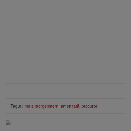
Taguri:
maia morgenstern
,
ameniţată
,
procurori