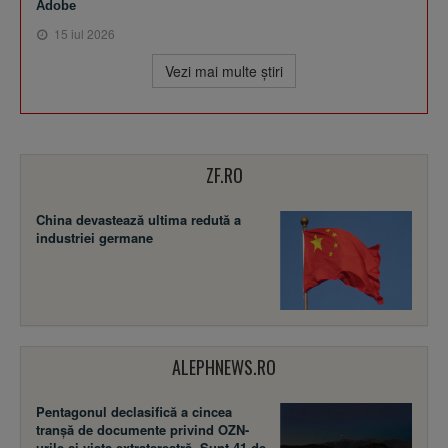
Adobe
15 iul 2026
Vezi mai multe ştiri
ZF.RO
China devastează ultima redută a
industriei germane
ALEPHNEWS.RO
Pentagonul declasifică a cincea
tranșă de documente privind OZN-
urile și viața extraterestră. Sunt 41 de