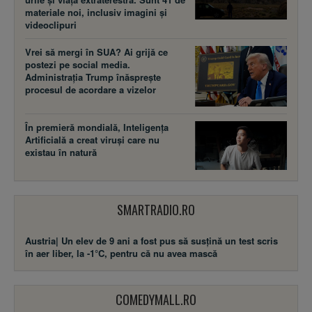
materiale noi, inclusiv imagini și
videoclipuri
Vrei să mergi în SUA? Ai grijă ce
postezi pe social media.
Administrația Trump înăsprește
procesul de acordare a vizelor
În premieră mondială, Inteligența
Artificială a creat viruși care nu
existau în natură
SMARTRADIO.RO
Austria| Un elev de 9 ani a fost pus să
susţină un test scris în aer liber, la
-1°C, pentru că nu avea mască