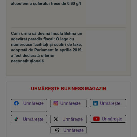
Cum urma să devină Insula Belina un
adevărat paradis fiscal: O lege cu
numeroase facilităţi şi scutiri de taxe,
adoptată de Parlament în aprilie 2019,
a fost declarată ulterior
neconstituţională
URMĂREȘTE BUSINESS MAGAZIN
Urmărește
Urmărește
Urmărește
Urmărește
Urmărește
Urmărește
Urmărește
Preluarea fără cost a materialelor de presă (text, foto si/sau
video), purtătoare de drepturi de proprietate intelectuală, este
aprobată de către www.bmag.ro doar în limita a 250 de semne.
Spaţiile şi URL-ul/hyperlink-ul nu sunt luate în considerare în