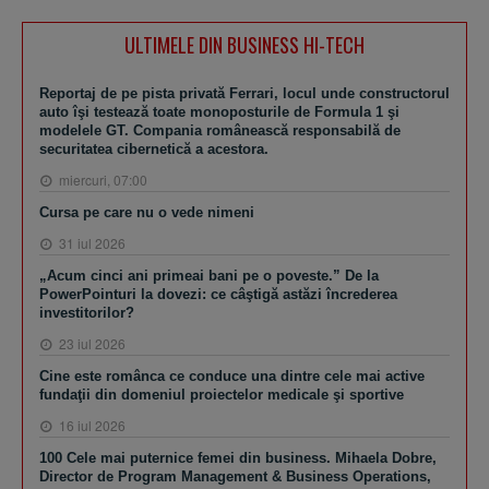
ULTIMELE DIN BUSINESS HI-TECH
Reportaj de pe pista privată Ferrari, locul unde constructorul
auto îşi testează toate monoposturile de Formula 1 şi
modelele GT. Compania românească responsabilă de
securitatea cibernetică a acestora.
miercuri, 07:00
Cursa pe care nu o vede nimeni
31 iul 2026
„Acum cinci ani primeai bani pe o poveste.” De la
PowerPointuri la dovezi: ce câştigă astăzi încrederea
investitorilor?
23 iul 2026
Cine este românca ce conduce una dintre cele mai active
fundaţii din domeniul proiectelor medicale şi sportive
16 iul 2026
100 Cele mai puternice femei din business. Mihaela Dobre,
Director de Program Management & Business Operations,