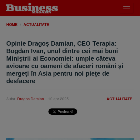
Desch
meniu
HOME
ACTUALITATE
Opinie Dragoş Damian, CEO Terapia:
Bogdan Ivan, unul dintre cei mai buni
Miniştrii ai Economiei: umple câteva
avioane cu oameni de afaceri români şi
mergeţi în Asia pentru noi pieţe de
desfacere
Autor:
Dragos Damian
10 apr 2025
ACTUALITATE