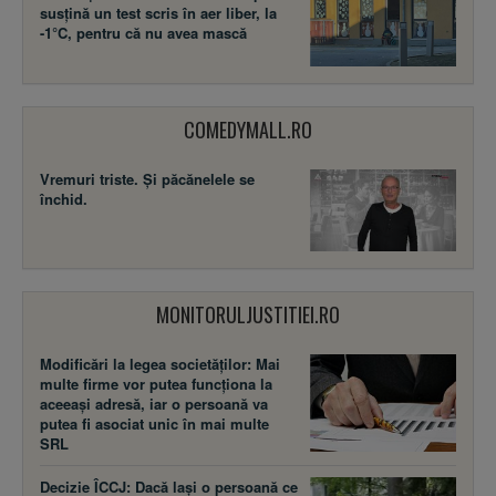
susţină un test scris în aer liber, la
-1°C, pentru că nu avea mască
COMEDYMALL.RO
Vremuri triste. Şi păcănelele se
închid.
MONITORULJUSTITIEI.RO
Modificări la legea societăţilor: Mai
multe firme vor putea funcţiona la
aceeaşi adresă, iar o persoană va
putea fi asociat unic în mai multe
SRL
Decizie ÎCCJ: Dacă laşi o persoană ce