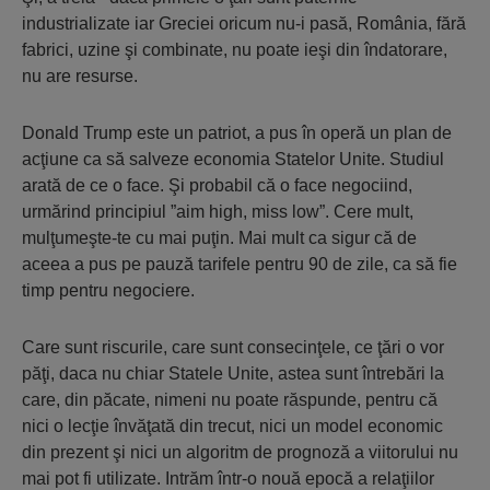
industrializate iar Greciei oricum nu-i pasă, România, fără
fabrici, uzine şi combinate, nu poate ieşi din îndatorare,
nu are resurse.
Donald Trump este un patriot, a pus în operă un plan de
acţiune ca să salveze economia Statelor Unite. Studiul
arată de ce o face. Şi probabil că o face negociind,
urmărind principiul ”aim high, miss low”. Cere mult,
mulţumeşte-te cu mai puţin. Mai mult ca sigur că de
aceea a pus pe pauză tarifele pentru 90 de zile, ca să fie
timp pentru negociere.
Care sunt riscurile, care sunt consecinţele, ce ţări o vor
păţi, daca nu chiar Statele Unite, astea sunt întrebări la
care, din păcate, nimeni nu poate răspunde, pentru că
nici o lecţie învăţată din trecut, nici un model economic
din prezent şi nici un algoritm de prognoză a viitorului nu
mai pot fi utilizate. Intrăm într-o nouă epocă a relaţiilor