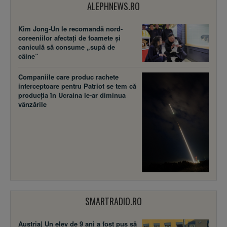
ALEPHNEWS.RO
Kim Jong-Un le recomandă nord-
coreeniilor afectați de foamete și
caniculă să consume „supă de
câine”
Companiile care produc rachete
interceptoare pentru Patriot se tem că
producția în Ucraina le-ar diminua
vânzările
SMARTRADIO.RO
Austria| Un elev de 9 ani a fost pus să