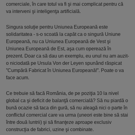
comerciale, în care totul va fi şi mai complicat pentru că
va interveni şi inteligenţa artificială.
Singura soluţie pentru Uniunea Europeană este
solidaritatea - s-o scoată la capăt ca o singură Uniune
Europeană, nu ca Uniunea Europeană de Vest şi
Uniunea Europeană de Est, aşa cum operează în
prezent. Doar ca să dau un exemplu, eu unul nu am auzit-
o niciodată pe Ursula Von der Leyen spunând răspicat
”Cumpără Fabricat în Uniunea Europeană!”. Poate o va
face acum.
Ce trebuie să facă România, de pe poziţia 10 la nivel
global ca şi deficit de balanţă comercială? Să nu piardă o
bună ocazie să taca din gură, să nu aleagă nici o parte în
conflictul comercial care va urma (uneori este bine să stai
între două luntrii) şi să finanţeze aproape exclusiv
construcţia de fabrici, uzine şi combinate.