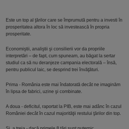
Este un top al ţărilor care se împrumută pentru a investi în
prosperitatea altora în loc să investească în propria
prosperitate.
Economiştii, analiştii şi consilierii vor da propriile
interpretări – de fapt, cum spuneam, au băgat la sertar
studiul ca să nu deranjeze campania electorală – însă,
pentru publicul laic, se desprind trei învăţături.
Prima - România este mai îndatorată decât ne imaginăm
în lipsa de fabrici, uzine şi combinate.
A doua - deficitul, raportat la PIB, este mai adânc în cazul
României decât în cazul majorităţii restului ţărilor din top.
Şi, a treia - dacă primele 8 ţări sunt puternic