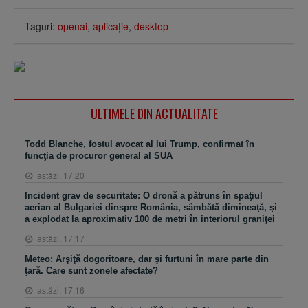
Taguri:
openai
,
aplicaţie
,
desktop
ULTIMELE DIN ACTUALITATE
Todd Blanche, fostul avocat al lui Trump, confirmat în
funcţia de procuror general al SUA
astăzi, 17:20
Incident grav de securitate: O dronă a pătruns în spaţiul
aerian al Bulgariei dinspre România, sâmbătă dimineaţă, şi
a explodat la aproximativ 100 de metri în interiorul graniţei
astăzi, 17:17
Meteo: Arşiţă dogoritoare, dar şi furtuni în mare parte din
ţară. Care sunt zonele afectate?
astăzi, 17:16