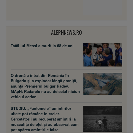
ALEPHNEWS.RO
Tatăl lui Messi a murit la 68 de ani
O dronă a intrat din România în
Bulgaria și a explodat lângă graniță,
anunță Premierul bulgar Radev.
MApN: Radarele nu au detectat niciun
vehicul aerian
STUDIU. „Fantomele” amintirilor
uitate pot rămâne în creier.
Cercetătorii au recuperat amintiri la
musculițe de oțet și au observat cum
pot apărea amintirile false