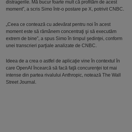
distragerile. Mă bucur foarte mult că profităm de acest
moment”, a scris Simo într-o postare pe X, potrivit CNBC.
„Ceea ce contează cu adevărat pentru noi în acest
moment este să rămânem concentraţi şi să executăm
extrem de bine”, a spus Simo în timpul şedinţei, conform
unei transcrieri parţiale analizate de CNBC.
Ideea de a crea o astfel de aplicaţie vine în contextul în
care OpenAI încearcă să facă faţă concurenţei tot mai
intense din partea rivalului Anthropic, notează The Wall
Street Journal.