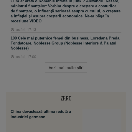
Cum ar arăta o Românie intrată în junk ? Alexandru Nazare,
ministrul finanţelor: Vorbim despre o creştere a costurilor
de finanţare, o influenţă serioasă asupra cursului, o creştere
a inflaţiei şi asupra creşterii economice. Ne-ar băga în
recesiune VIDEO
astăzi, 17:13
100 Cele mai puternice femei din business. Loredana Preda,
Fondatoare, Noblesse Group (Noblesse Interiors & Palatul
Noblesse)
astăzi, 17:00
Vezi mai multe ştiri
ZF.RO
China devastează ultima redută a
industriei germane