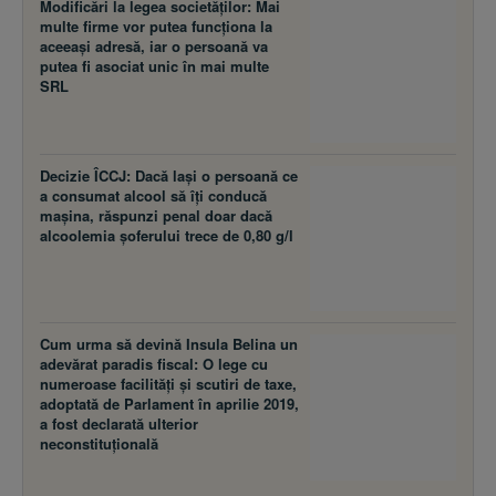
Modificări la legea societăţilor: Mai
multe firme vor putea funcţiona la
aceeaşi adresă, iar o persoană va
putea fi asociat unic în mai multe
SRL
Decizie ÎCCJ: Dacă laşi o persoană ce
a consumat alcool să îţi conducă
maşina, răspunzi penal doar dacă
alcoolemia şoferului trece de 0,80 g/l
Cum urma să devină Insula Belina un
adevărat paradis fiscal: O lege cu
numeroase facilităţi şi scutiri de taxe,
adoptată de Parlament în aprilie 2019,
a fost declarată ulterior
neconstituţională