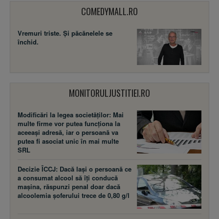
COMEDYMALL.RO
Vremuri triste. Şi păcănelele se
închid.
MONITORULJUSTITIEI.RO
Modificări la legea societăţilor: Mai
multe firme vor putea funcţiona la
aceeaşi adresă, iar o persoană va
putea fi asociat unic în mai multe
SRL
Decizie ÎCCJ: Dacă laşi o persoană ce
a consumat alcool să îţi conducă
maşina, răspunzi penal doar dacă
alcoolemia şoferului trece de 0,80 g/l