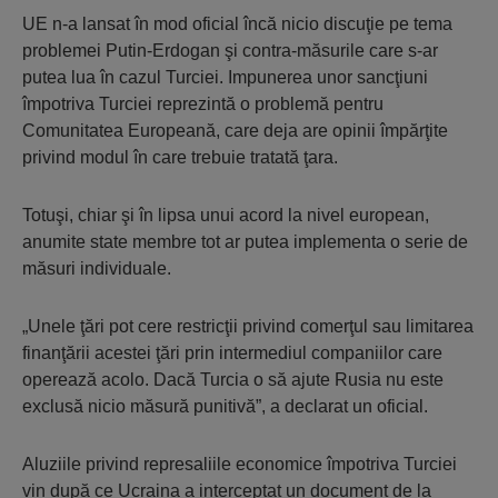
UE n-a lansat în mod oficial încă nicio discuţie pe tema
problemei Putin-Erdogan şi contra-măsurile care s-ar
putea lua în cazul Turciei. Impunerea unor sancţiuni
împotriva Turciei reprezintă o problemă pentru
Comunitatea Europeană, care deja are opinii împărţite
privind modul în care trebuie tratată ţara.
Totuşi, chiar şi în lipsa unui acord la nivel european,
anumite state membre tot ar putea implementa o serie de
măsuri individuale.
„Unele ţări pot cere restricţii privind comerţul sau limitarea
finanţării acestei ţări prin intermediul companiilor care
operează acolo. Dacă Turcia o să ajute Rusia nu este
exclusă nicio măsură punitivă”, a declarat un oficial.
Aluziile privind represaliile economice împotriva Turciei
vin după ce Ucraina a interceptat un document de la