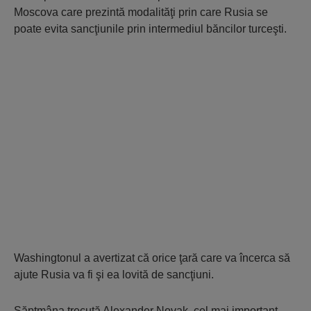
Moscova care prezintă modalităţi prin care Rusia se
poate evita sancţiunile prin intermediul băncilor turceşti.
Washingtonul a avertizat că orice ţară care va încerca să
ajute Rusia va fi şi ea lovită de sancţiuni.
Săptmâna trecută Alexander Novak, cel mai important