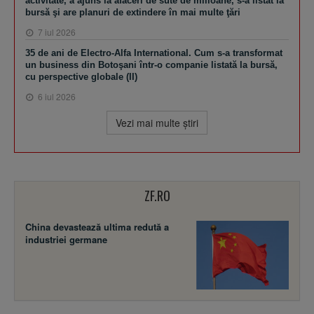
activitate, a ajuns la afaceri de sute de milioane, s-a listat la
bursă şi are planuri de extindere în mai multe ţări
7 iul 2026
35 de ani de Electro-Alfa International. Cum s-a transformat
un business din Botoşani într-o companie listată la bursă,
cu perspective globale (II)
6 iul 2026
Vezi mai multe ştiri
ZF.RO
China devastează ultima redută a
industriei germane