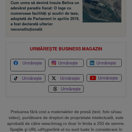
Cum urma să devină Insula Belina un
adevărat paradis fiscal: O lege cu
numeroase facilităţi şi scutiri de taxe,
adoptată de Parlament în aprilie 2019,
a fost declarată ulterior
neconstituţională
URMĂREȘTE BUSINESS MAGAZIN
Urmărește
Urmărește
Urmărește
Urmărește
Urmărește
Urmărește
Urmărește
Preluarea fără cost a materialelor de presă (text, foto si/sau
video), purtătoare de drepturi de proprietate intelectuală, este
aprobată de către www.bmag.ro doar în limita a 250 de semne.
Spaţiile şi URL-ul/hyperlink-ul nu sunt luate în considerare în