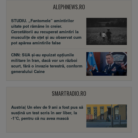
ALEPHNEWS.RO
STUDIU. „Fantomele” amintirilor
uitate pot rămâne în creier.
Cercetătorii au recuperat amintiri la
musculițe de oțet și au observat cum
pot apărea amintirile false
CNN: SUA şi-au epuizat opțiunile
militare în Iran, dacă vor un război
scurt, fără o invazie terestră, conform
generalului Caine
SMARTRADIO.RO
Austria| Un elev de 9 ani a fost pus să
susţină un test scris în aer liber, la
-1°C, pentru că nu avea mască