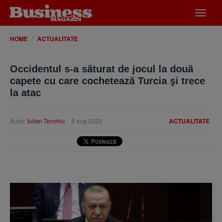
Desch
meniu
HOME
ACTUALITATE
Occidentul s-a săturat de jocul la două
capete cu care cochetează Turcia şi trece
la atac
Autor:
Iulian Tenchiu
8 aug 2022
ACTUALITATE