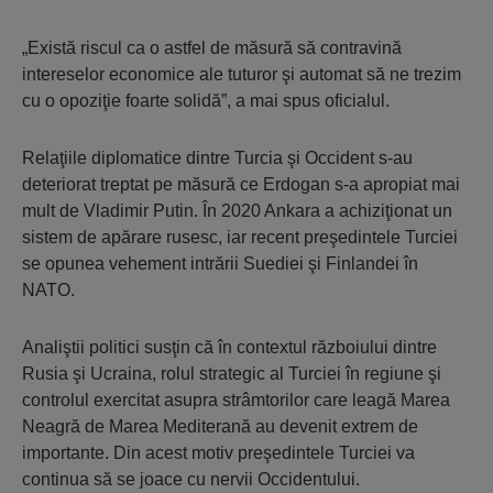
„Există riscul ca o astfel de măsură să contravină
intereselor economice ale tuturor şi automat să ne trezim
cu o opoziţie foarte solidă”, a mai spus oficialul.
Relaţiile diplomatice dintre Turcia şi Occident s-au
deteriorat treptat pe măsură ce Erdogan s-a apropiat mai
mult de Vladimir Putin. În 2020 Ankara a achiziţionat un
sistem de apărare rusesc, iar recent preşedintele Turciei
se opunea vehement intrării Suediei şi Finlandei în
NATO.
Analiştii politici susţin că în contextul războiului dintre
Rusia şi Ucraina, rolul strategic al Turciei în regiune şi
controlul exercitat asupra strâmtorilor care leagă Marea
Neagră de Marea Mediterană au devenit extrem de
importante. Din acest motiv preşedintele Turciei va
continua să se joace cu nervii Occidentului.