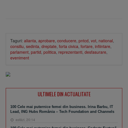
Taguri:
alianta
,
aprobare
,
conducere
,
pntcd
,
vot
,
national
,
consiliu
,
sedinta
,
dreptate
,
forta civica
,
fortare
,
infiintare
,
parlament
,
partid
,
politica
,
reprezentanti
,
desfasurare
,
eveniment
ULTIMELE DIN ACTUALITATE
100 Cele mai puternice femei din business. Irina Barbu, IT
Lead, ING Hubs România – Tech Foundation and Channels
astăzi, 20:14