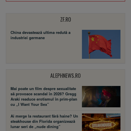
ZF.RO
China devastează ultima redută a
industriei germane
ALEPHNEWS.RO
Mai poate un film despre sexualitate
să provoace scandal în 2026? Gregg
Araki readuce erotismul în prim-plan
cu „I Want Your Sex”
Ai merge la restaurant fără haine? Un
steakhouse din Florida organizează
lunar seri de „nude dining”