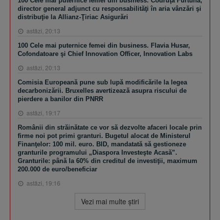
100 Cele mai puternice femei din business. Codruţa Furtună,
director general adjunct cu responsabilităţi în aria vânzări şi
distribuţie la Allianz-Ţiriac Asigurări
astăzi, 20:13
100 Cele mai puternice femei din business. Flavia Husar,
Cofondatoare şi Chief Innovation Officer, Innovation Labs
astăzi, 20:13
Comisia Europeană pune sub lupă modificările la legea
decarbonizării. Bruxelles avertizează asupra riscului de
pierdere a banilor din PNRR
astăzi, 19:17
Românii din străinătate ce vor să dezvolte afaceri locale prin
firme noi pot primi granturi. Bugetul alocat de Ministerul
Finanţelor: 100 mil. euro. BID, mandatată să gestioneze
granturile programului „Diaspora Investeşte Acasă”.
Granturile: până la 60% din creditul de investiţii, maximum
200.000 de euro/beneficiar
astăzi, 19:16
Vezi mai multe ştiri