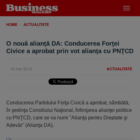
Desch
meniu
HOME
ACTUALITATE
O nouă alianţă DA: Conducerea Forţei
Civice a aprobat prin vot alianţa cu PNŢCD
16 mar 2013
ACTUALITATE
Conducerea Partidului Forţa Civică a aprobat, sâmbătă,
în şedinţa Consiliului Naţional, înfiinţarea alianţei politice
cu PNŢCD, care se va numi "Alianţa pentru Dreptate şi
Adevăr" (Alianţa DA).