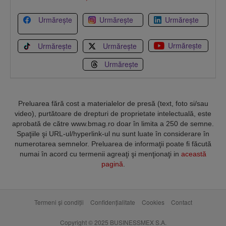
Urmărește
Urmărește
Urmărește
Urmărește
Urmărește
Urmărește
Urmărește
Preluarea fără cost a materialelor de presă (text, foto si/sau
video), purtătoare de drepturi de proprietate intelectuală, este
aprobată de către www.bmag.ro doar în limita a 250 de semne.
Spaţiile şi URL-ul/hyperlink-ul nu sunt luate în considerare în
numerotarea semnelor. Preluarea de informaţii poate fi făcută
numai în acord cu termenii agreaţi şi menţionaţi in
această
pagină
.
Termeni și condiții
Confidențialitate
Cookies
Contact
Copyright © 2025 BUSINESSMEX S.A.