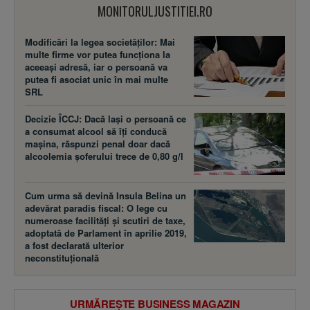
MONITORULJUSTITIEI.RO
Modificări la legea societăţilor: Mai
multe firme vor putea funcţiona la
aceeaşi adresă, iar o persoană va
putea fi asociat unic în mai multe
SRL
Decizie ÎCCJ: Dacă laşi o persoană ce
a consumat alcool să îţi conducă
maşina, răspunzi penal doar dacă
alcoolemia şoferului trece de 0,80 g/l
Cum urma să devină Insula Belina un
adevărat paradis fiscal: O lege cu
numeroase facilităţi şi scutiri de taxe,
adoptată de Parlament în aprilie 2019,
a fost declarată ulterior
neconstituţională
URMĂREȘTE BUSINESS MAGAZIN