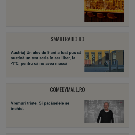
SMARTRADIO.RO
Austria| Un elev de 9 ani a fost pus să
susţină un test scris în aer liber, la
-1°C, pentru că nu avea mască
COMEDYMALL.RO
Vremuri triste. Şi păcănelele se
închid.