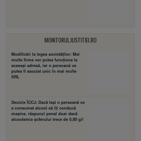
MONITORULJUSTITIEI.RO
Modificări la legea societăţilor: Mai
multe firme vor putea funcţiona la
aceeaşi adresă, iar o persoană va
putea fi asociat unic în mai multe
SRL
Decizie ÎCCJ: Dacă laşi o persoană ce
a consumat alcool să îţi conducă
maşina, răspunzi penal doar dacă
alcoolemia şoferului trece de 0,80 g/l