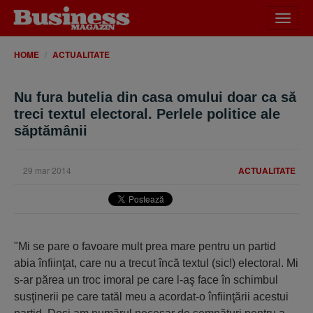
Desch
meniu
HOME
ACTUALITATE
Nu fura butelia din casa omului doar ca să
treci textul electoral. Perlele politice ale
săptămânii
29 mar 2014
ACTUALITATE
"Mi se pare o favoare mult prea mare pentru un partid
abia înfiinţat, care nu a trecut încă textul (sic!) electoral. Mi
s-ar părea un troc imoral pe care l-aş face în schimbul
susţinerii pe care tatăl meu a acordat-o înfiinţării acestui