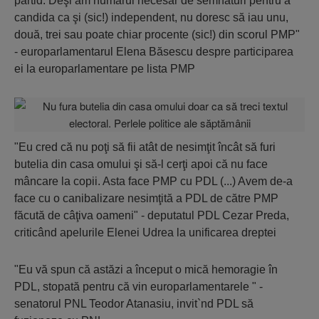
partid. Deşi am numărul necesar de semnături pentru a
candida ca şi (sic!) independent, nu doresc să iau unu,
două, trei sau poate chiar procente (sic!) din scorul PMP"
- europarlamentarul Elena Băsescu despre participarea
ei la europarlamentare pe lista PMP
"Eu cred că nu poţi să fii atât de nesimţit încât să furi
butelia din casa omului şi să-l cerţi apoi că nu face
mâncare la copii. Asta face PMP cu PDL (...) Avem de-a
face cu o canibalizare nesimţită a PDL de către PMP
făcută de câţiva oameni" - deputatul PDL Cezar Preda,
criticând apelurile Elenei Udrea la unificarea dreptei
"Eu vă spun că astăzi a început o mică hemoragie în
PDL, stopată pentru că vin europarlamentarele " -
senatorul PNL Teodor Atanasiu, invit`nd PDL să