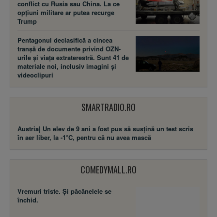
conflict cu Rusia sau China. La ce
opțiuni militare ar putea recurge
Trump
Pentagonul declasifică a cincea
tranșă de documente privind OZN-
urile și viața extraterestră. Sunt 41 de
materiale noi, inclusiv imagini și
videoclipuri
SMARTRADIO.RO
Austria| Un elev de 9 ani a fost pus să susţină un test scris
în aer liber, la -1°C, pentru că nu avea mască
COMEDYMALL.RO
Vremuri triste. Şi păcănelele se
închid.