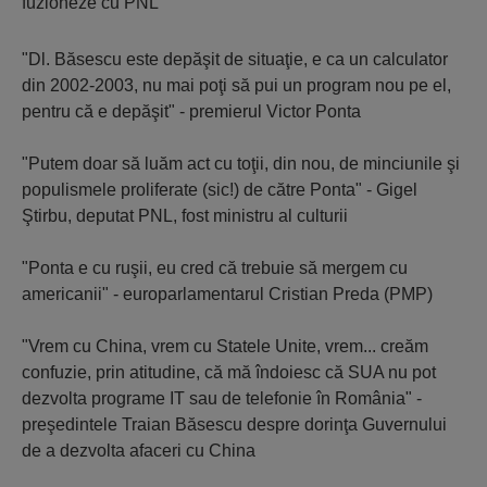
fuzioneze cu PNL
"Dl. Băsescu este depăşit de situaţie, e ca un calculator
din 2002-2003, nu mai poţi să pui un program nou pe el,
pentru că e depăşit" - premierul Victor Ponta
"Putem doar să luăm act cu toţii, din nou, de minciunile şi
populismele proliferate (sic!) de către Ponta" - Gigel
Ştirbu, deputat PNL, fost ministru al culturii
"Ponta e cu ruşii, eu cred că trebuie să mergem cu
americanii" - europarlamentarul Cristian Preda (PMP)
"Vrem cu China, vrem cu Statele Unite, vrem... creăm
confuzie, prin atitudine, că mă îndoiesc că SUA nu pot
dezvolta programe IT sau de telefonie în România" -
preşedintele Traian Băsescu despre dorinţa Guvernului
de a dezvolta afaceri cu China