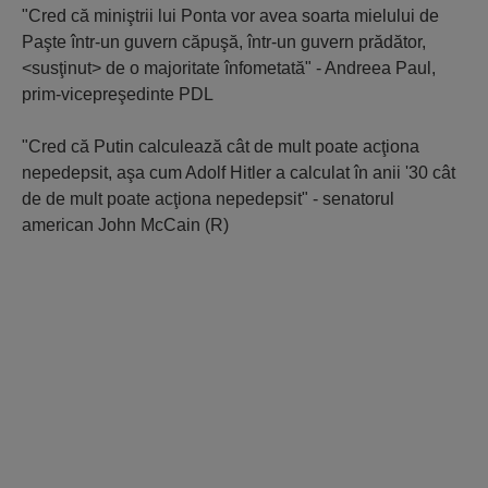
"Cred că miniştrii lui Ponta vor avea soarta mielului de
Paşte într-un guvern căpuşă, într-un guvern prădător,
<susţinut> de o majoritate înfometată" - Andreea Paul,
prim-vicepreşedinte PDL
"Cred că Putin calculează cât de mult poate acţiona
nepedepsit, aşa cum Adolf Hitler a calculat în anii '30 cât
de de mult poate acţiona nepedepsit" - senatorul
american John McCain (R)