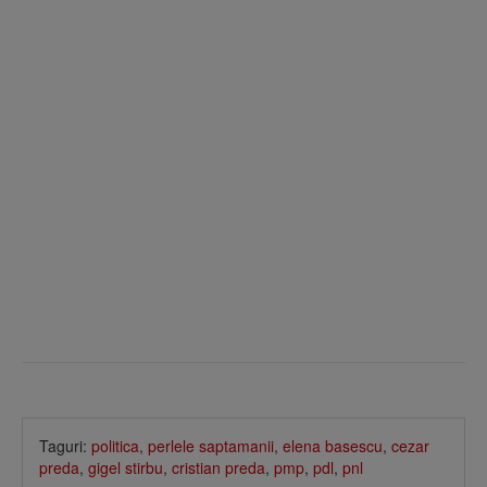
Taguri:
politica
,
perlele saptamanii
,
elena basescu
,
cezar
preda
,
gigel stirbu
,
cristian preda
,
pmp
,
pdl
,
pnl