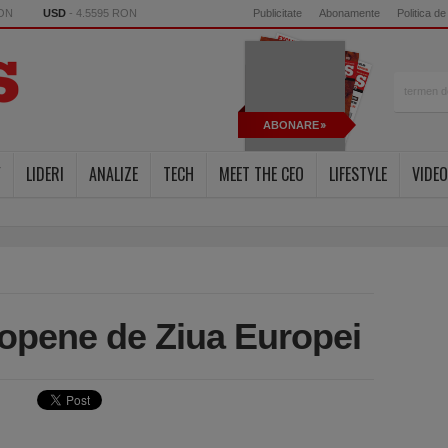
RON
USD
- 4.5595 RON
Publicitate
Abonamente
Politica de
ABONARE
Y
LIDERI
ANALIZE
TECH
MEET THE CEO
LIFESTYLE
VIDEO
opene de Ziua Europei