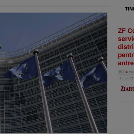
ZF C
servi
distr
pentr
antre