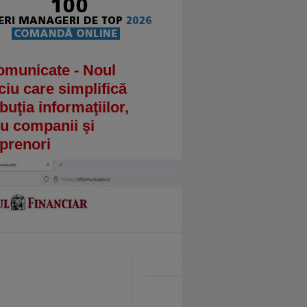
omunicate - Noul
ciu care simplifică
ibuţia informaţiilor,
u companii şi
prenori