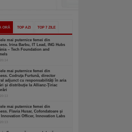
A ORĂ
TOP AZI
TOP 7 ZILE
ele mai puternice femei din
ess. Irina Barbu, IT Lead, ING Hubs
nia – Tech Foundation and
nels
 20:14
ele mai puternice femei din
ess. Codruţa Furtună, director
al adjunct cu responsabilităţi în aria
ri şi distribuţie la Allianz-Ţiriac
rări
 20:13
ele mai puternice femei din
ess. Flavia Husar, Cofondatoare şi
 Innovation Officer, Innovation Labs
 20:13