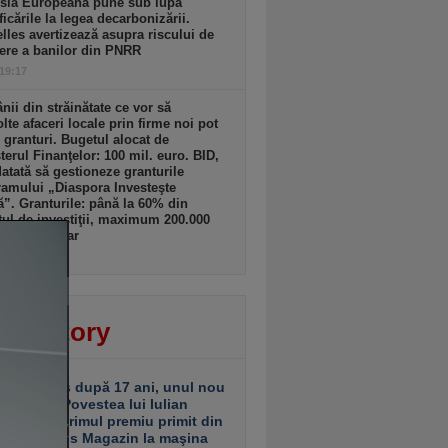
sia Europeană pune sub lupă
icările la legea decarbonizării.
lles avertizează asupra riscului de
ere a banilor din PNRR
 19:17
ii din străinătate ce vor să
lte afaceri locale prin firme noi pot
 granturi. Bugetul alocat de
terul Finanţelor: 100 mil. euro. BID,
tată să gestioneze granturile
amului „Diaspora Investeşte
”. Granturile: până la 60% din
tul de investiţii, maximum 200.000
ro/beneficiar
 19:16
ver story
ariu închis după 17 ani, unul nou
 deschis. Povestea lui Iulian
ciu de la primul premiu primit din
ea Business Magazin la maşina