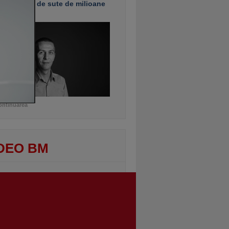
e investiţii de sute de milioane
uro
ontinuarea
DEO BM