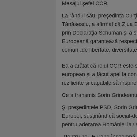
Mesajul şefei CCR
La rândul său, preşedinta Curţ
Tănăsescu, a afirmat că Ziua E
prin Declaraţia Schuman şi a s
Europeană garantează respecta
comun „de libertate, diversitate
Ea a arătat că rolul CCR este st
european şi a făcut apel la con
reziliente şi capabile să inspire
Ce a transmis Sorin Grindean
Şi preşedintele PSD, Sorin Gri
Europei, susţinând că social-de
pentru aderarea României la 
„Pentru noi, Europa înseamnă mu