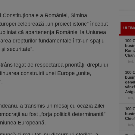
ii Constituţionale a României, Simina
uropei celebrează „un proiect istoric” început
ULTIM
ubliniat că apartenenţa României la Uniunea
rea drepturilor fundamentale într-un spaţiu
100 C
busin
 şi securitate”.
Româ
Chan
ieri,
râns legat de respectarea priorităţii dreptului
tinuarea construirii unei Europe „unite,
100 C
busin
”.
gener
vânză
Asigu
u
ieri,
ndeanu, a transmis un mesaj cu ocazia Zilei
100 C
mocraţii au fost „forţa politică determinantă”
busin
Chief
Uniunea Europeană.
ieri,
ncă şi rezultat, nu discursuri sterile”, a