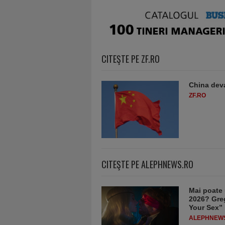
CITEŞTE PE ZF.RO
China deva
ZF.RO
CITEŞTE PE ALEPHNEWS.RO
Mai poate 
2026? Greg
Your Sex”
ALEPHNEW