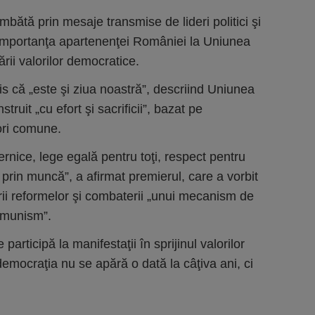
bătă prin mesaje transmise de lideri politici şi
at importanţa apartenenţei României la Uniunea
ii valorilor democratice.
is că „este şi ziua noastră”, descriind Uniunea
ruit „cu efort şi sacrificii”, bazat pe
lori comune.
ernice, lege egală pentru toţi, respect pentru
 prin muncă”, a afirmat premierul, care a vorbit
rii reformelor şi combaterii „unui mecanism de
omunism”.
participă la manifestaţii în sprijinul valorilor
emocraţia nu se apără o dată la câţiva ani, ci