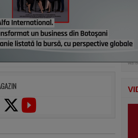
lui d
de e
vezi c
AGAZIN
VI