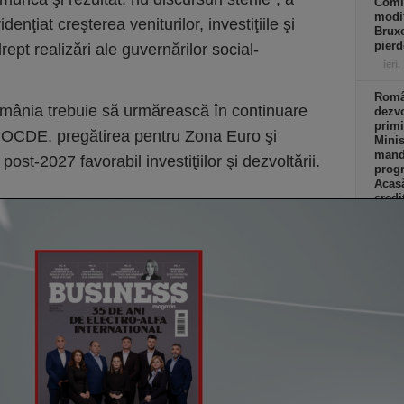
Comi
modif
enţiat creşterea veniturilor, investiţiile şi
Bruxe
pierd
rept realizări ale guvernărilor social-
ieri,
Român
mânia trebuie să urmărească în continuare
dezvo
primi
n OCDE, pregătirea pentru Zona Euro şi
Minis
manda
st-2027 favorabil investiţiilor şi dezvoltării.
progr
Acasă
credi
de eu
ieri,
Co
Un p
abia
Stan
part