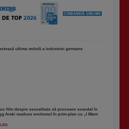
stează ultima redută a industriei germane
un film despre sexualitate să provoace scandal în
g Araki readuce erotismul în prim-plan cu „I Want
S.RO