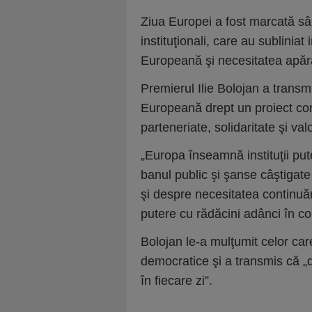
Ziua Europei a fost marcată sâm
instituţionali, care au sublini
Europeană şi necesitatea apărăr
Premierul Ilie Bolojan a transm
Europeană drept un proiect const
parteneriate, solidaritate şi va
„Europa înseamnă instituţii put
banul public şi şanse câştigate
şi despre necesitatea continuă
putere cu rădăcini adânci în c
Bolojan le-a mulţumit celor care 
democratice şi a transmis că „d
în fiecare zi”.