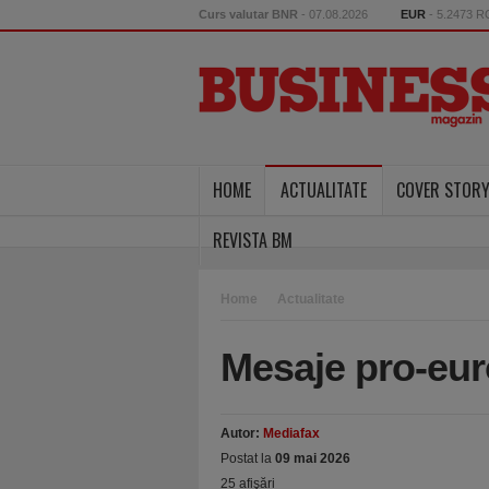
Curs valutar BNR
- 07.08.2026
EUR
- 5.2473 
HOME
ACTUALITATE
COVER STOR
REVISTA BM
Home
Actualitate
Mesaje pro-eur
Autor:
Mediafax
Postat la
09 mai 2026
25 afişări