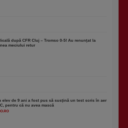
dicală după CFR Cluj – Tromso 0-5! Au renunțat la
nea meciului retur
 elev de 9 ani a fost pus să susţină un test scris în aer
-1°C, pentru că nu avea mască
O.RO