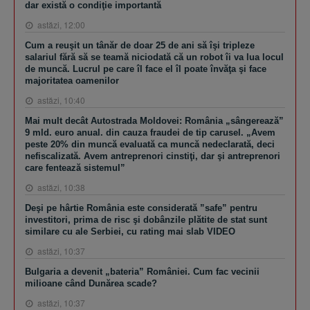
dar există o condiţie importantă
astăzi, 12:00
Cum a reuşit un tânăr de doar 25 de ani să îşi tripleze
salariul fără să se teamă niciodată că un robot îi va lua locul
de muncă. Lucrul pe care îl face el îl poate învăţa şi face
majoritatea oamenilor
astăzi, 10:40
Mai mult decât Autostrada Moldovei: România „sângerează”
9 mld. euro anual. din cauza fraudei de tip carusel. „Avem
peste 20% din muncă evaluată ca muncă nedeclarată, deci
nefiscalizată. Avem antreprenori cinstiţi, dar şi antreprenori
care fentează sistemul”
astăzi, 10:38
Deşi pe hârtie România este considerată ”safe” pentru
investitori, prima de risc şi dobânzile plătite de stat sunt
similare cu ale Serbiei, cu rating mai slab VIDEO
astăzi, 10:37
Bulgaria a devenit „bateria” României. Cum fac vecinii
milioane când Dunărea scade?
astăzi, 10:37