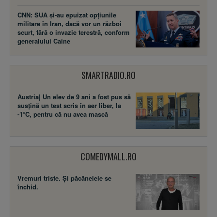
CNN: SUA şi-au epuizat opțiunile
militare în Iran, dacă vor un război
scurt, fără o invazie terestră, conform
generalului Caine
SMARTRADIO.RO
Austria| Un elev de 9 ani a fost pus să
susţină un test scris în aer liber, la
-1°C, pentru că nu avea mască
COMEDYMALL.RO
Vremuri triste. Şi păcănelele se
închid.