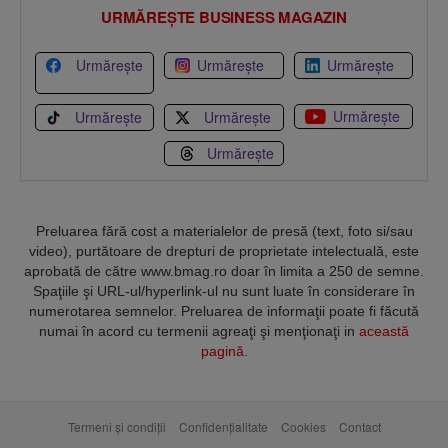
URMĂREȘTE BUSINESS MAGAZIN
Urmărește
Urmărește
Urmărește
Urmărește
Urmărește
Urmărește
Urmărește
Preluarea fără cost a materialelor de presă (text, foto si/sau
video), purtătoare de drepturi de proprietate intelectuală, este
aprobată de către www.bmag.ro doar în limita a 250 de semne.
Spaţiile şi URL-ul/hyperlink-ul nu sunt luate în considerare în
numerotarea semnelor. Preluarea de informaţii poate fi făcută
numai în acord cu termenii agreaţi şi menţionaţi in
această
pagină
.
Termeni și condiții
Confidențialitate
Cookies
Contact