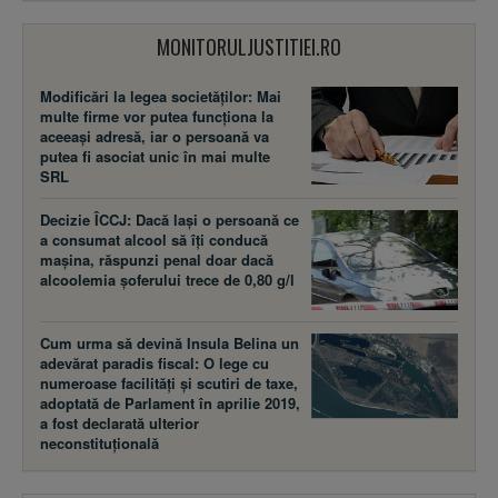
MONITORULJUSTITIEI.RO
Modificări la legea societăţilor: Mai
multe firme vor putea funcţiona la
aceeaşi adresă, iar o persoană va
putea fi asociat unic în mai multe
SRL
Decizie ÎCCJ: Dacă laşi o persoană ce
a consumat alcool să îţi conducă
maşina, răspunzi penal doar dacă
alcoolemia şoferului trece de 0,80 g/l
Cum urma să devină Insula Belina un
adevărat paradis fiscal: O lege cu
numeroase facilităţi şi scutiri de taxe,
adoptată de Parlament în aprilie 2019,
a fost declarată ulterior
neconstituţională