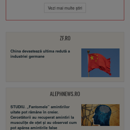
Vezi mai multe ştiri
ZF.RO
China devastează ultima redută a
industriei germane
ALEPHNEWS.RO
STUDIU. „Fantomele” amintirilor
uitate pot rămâne în creier.
Cercetătorii au recuperat amintiri la
musculițe de oțet și au observat cum
pot apărea amintirile false