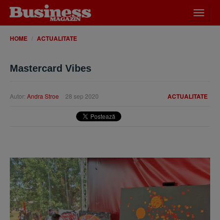
Desch
meniu
HOME
ACTUALITATE
Mastercard Vibes
Autor:
Andra Stroe
28 sep 2020
ACTUALITATE