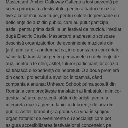
Mastercard, Amber Galloway Gallego a fost prezentă pe
scena principală a festivalului pentru a traduce muzica
live a celor mai mari trupe, pentru sutele de persoane cu
deficienţe de auz din public, care au putut participa,
astfel, pentru prima dată, la un festival de muzică. Imediat
după Electric Castle, Mastercard a adresat o scrisoare
deschisă organizatorilor de evenimente muzicale din
ţară, prin care i-a îndemnat ca, în organizarea concertelor,
să includă translatori pentru persoanele cu deficienţe de
auz, pentru a le oferi, astfel, tuturor participanţilor ocazia
să trăiască o experienţă de nepreţuit. O a doua premieră
din cadrul proiectului a avut loc în toamnă, când
compania a anunţat Unheard School: prima şcoală din
România care pregăteşte translatori ai limbajului mimico-
gestual să urce pe scenă, alături de artişti, pentru a
interpreta muzica pentru fanii cu deficienţe de auz din
public. Astfel, brandul şi-a propus să vină în sprijinul
organizatorilor de evenimente cu specialişti care pot
asigura accesibilizarea festivalelor şi concertelor, pe