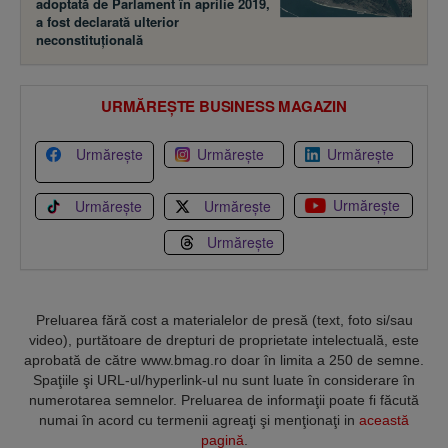
adoptată de Parlament în aprilie 2019,
a fost declarată ulterior
neconstituţională
URMĂREȘTE BUSINESS MAGAZIN
Urmărește
Urmărește
Urmărește
Urmărește
Urmărește
Urmărește
Urmărește
Preluarea fără cost a materialelor de presă (text, foto si/sau
video), purtătoare de drepturi de proprietate intelectuală, este
aprobată de către www.bmag.ro doar în limita a 250 de semne.
Spaţiile şi URL-ul/hyperlink-ul nu sunt luate în considerare în
numerotarea semnelor. Preluarea de informaţii poate fi făcută
numai în acord cu termenii agreaţi şi menţionaţi in
această
pagină
.