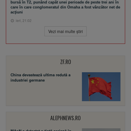
bursă în T2, punând capăt unei perioade de peste trei ani în
care în care conglomeratul din Omaha a fost vânzător net de
acţiuni
ieri, 21:02
Vezi mai multe ştiri
ZF.RO
China devastează ultima redută a
industriei germane
ALEPHNEWS.RO
MApN a detectat o țintă aeriană în