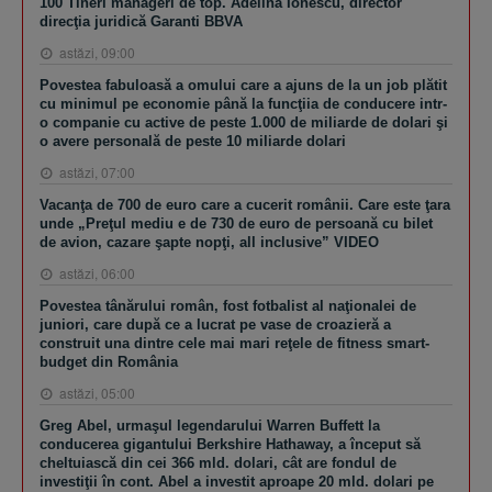
100 Tineri manageri de top. Adelina Ionescu, director
direcţia juridică Garanti BBVA
astăzi, 09:00
Povestea fabuloasă a omului care a ajuns de la un job plătit
cu minimul pe economie până la funcţiia de conducere intr-
o companie cu active de peste 1.000 de miliarde de dolari şi
o avere personală de peste 10 miliarde dolari
astăzi, 07:00
Vacanţa de 700 de euro care a cucerit românii. Care este ţara
unde „Preţul mediu e de 730 de euro de persoană cu bilet
de avion, cazare şapte nopţi, all inclusive” VIDEO
astăzi, 06:00
Povestea tânărului român, fost fotbalist al naţionalei de
juniori, care după ce a lucrat pe vase de croazieră a
construit una dintre cele mai mari reţele de fitness smart-
budget din România
astăzi, 05:00
Greg Abel, urmaşul legendarului Warren Buffett la
conducerea gigantului Berkshire Hathaway, a început să
cheltuiască din cei 366 mld. dolari, cât are fondul de
investiţii în cont. Abel a investit aproape 20 mld. dolari pe