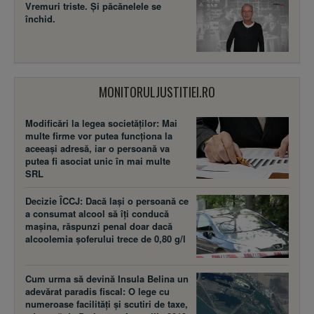
Vremuri triste. Şi păcănelele se
închid.
MONITORULJUSTITIEI.RO
Modificări la legea societăţilor: Mai
multe firme vor putea funcţiona la
aceeaşi adresă, iar o persoană va
putea fi asociat unic în mai multe
SRL
Decizie ÎCCJ: Dacă laşi o persoană ce
a consumat alcool să îţi conducă
maşina, răspunzi penal doar dacă
alcoolemia şoferului trece de 0,80 g/l
Cum urma să devină Insula Belina un
adevărat paradis fiscal: O lege cu
numeroase facilităţi şi scutiri de taxe,