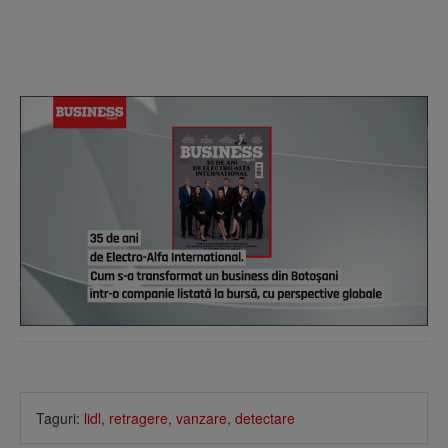
Taguri:
lidl
,
retragere
,
vanzare
,
detectare