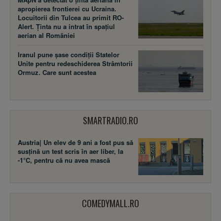
apropierea frontierei cu Ucraina.
Locuitorii din Tulcea au primit RO-
Alert. Ținta nu a intrat în spațiul
aerian al României
Iranul pune șase condiții Statelor
Unite pentru redeschiderea Strâmtorii
Ormuz. Care sunt acestea
SMARTRADIO.RO
Austria| Un elev de 9 ani a fost pus să
susţină un test scris în aer liber, la
-1°C, pentru că nu avea mască
COMEDYMALL.RO