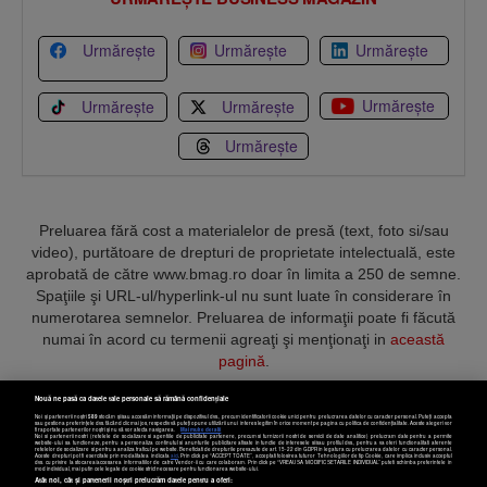
Urmărește
Urmărește
Urmărește
Urmărește
Urmărește
Urmărește
Urmărește
Preluarea fără cost a materialelor de presă (text, foto si/sau
video), purtătoare de drepturi de proprietate intelectuală, este
aprobată de către www.bmag.ro doar în limita a 250 de semne.
Spaţiile şi URL-ul/hyperlink-ul nu sunt luate în considerare în
numerotarea semnelor. Preluarea de informaţii poate fi făcută
numai în acord cu termenii agreaţi şi menţionaţi in
această
pagină
.
Nouă ne pasă ca datele tale personale să rămână confidențiale
Noi și partenerii noștri
589
stocăm și/sau accesăm informații pe dispozitivul dvs., precum identificatorii cookie unici pentru prelucrarea datelor cu caracter personal. Puteți accepta
sau gestiona preferințele dvs. făcând clic mai jos, respectiv vă puteți opune utilizării unui interes legitim în orice moment pe pagina cu politica de confidențialitate. Aceste alegeri vor
fi raportate partenerilor noștri și nu vă vor afecta navigarea.
Mai multe detalii
Noi si partenerii nostri (retelele de socializare si agentiile de publicitate partenere, precum si furnizorii nostri de servicii de date analitice) prelucram date pentru a permite
Termeni și condiții
Confidențialitate
Cookies
Contact
website-ului sa functioneze, pentru a personaliza continutul si anunturile publicitare afisate in functie de interesele si/sau profilul dvs., pentru a va oferi functionalitati aferente
retelelor de socializare si pentru a analiza traficul pe website. Beneficiati de drepturile prevazute de art. 15-22 din GDPR in legatura cu prelucrarea datelor cu caracter personal.
Aceste drepturi pot fi exercitate prin modalitatea indicata
aici
. Prin click pe “ACCEPT TOATE”, acceptati folosirea tuturor Tehnologiilor de tip Cookie, care implica inclusiv acceptul
dvs. cu privire la stocarea/accesarea informatiilor de catre Vendor-ii cu care colaboram. Prin click pe “VREAU SA MODIFIC SETARILE INDIVIDUAL” puteti schimba preferintele in
mod individual, mai putin cele legate de cookie strict necesare pentru functionarea website-ului.
Atât noi, cât și partenerii noștri prelucrăm datele pentru a oferi:
Copyright © 2025 BUSINESSMEX S.A.