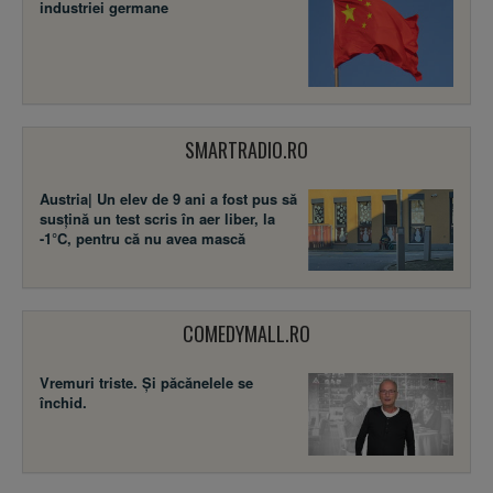
industriei germane
SMARTRADIO.RO
Austria| Un elev de 9 ani a fost pus să
susţină un test scris în aer liber, la
-1°C, pentru că nu avea mască
COMEDYMALL.RO
Vremuri triste. Şi păcănelele se
închid.