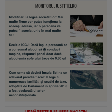
MONITORULJUSTITIEI.RO
Modificări la legea societăţilor: Mai
multe firme vor putea funcţiona la
aceeaşi adresă, iar o persoană va
putea fi asociat unic în mai multe
SRL
Decizie ÎCCJ: Dacă laşi o persoană ce
a consumat alcool să îţi conducă
maşina, răspunzi penal doar dacă
alcoolemia şoferului trece de 0,80 g/l
Cum urma să devină Insula Belina un
adevărat paradis fiscal: O lege cu
numeroase facilităţi şi scutiri de taxe,
adoptată de Parlament în aprilie 2019,
a fost declarată ulterior
neconstituţională
URMĂREȘTE BUSINESS MAGAZIN