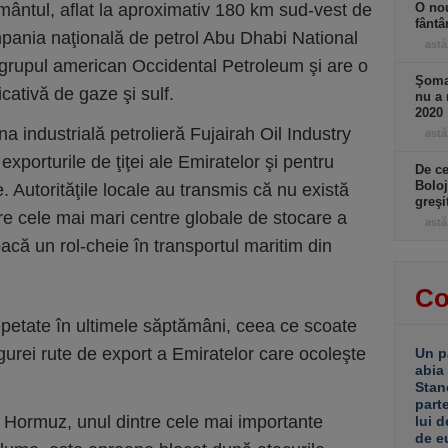
mântul, aflat la aproximativ 180 km sud-vest de
O nou
fântâ
pania naţională de petrol Abu Dhabi National
astă
grupul american Occidental Petroleum şi are o
Şomaj
cativă de gaze şi sulf.
nu a 
2020
na industrială petrolieră Fujairah Oil Industry
astă
xporturile de ţiţei ale Emiratelor şi pentru
De ce
Boloj
 Autorităţile locale au transmis că nu există
greşi
tre cele mai mari centre globale de stocare a
astă
joacă un rol-cheie în transportul maritim din
Co
epetate în ultimele săptămâni, ceea ce scoate
ngurei rute de export a Emiratelor care ocoleşte
Un p
abia
Stan
part
a Hormuz, unul dintre cele mai importante
lui d
de e