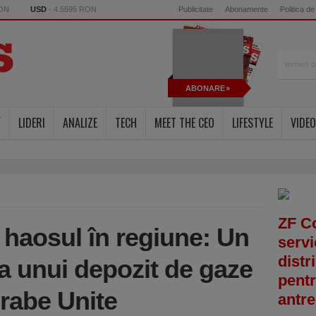
RON
USD
- 4.5595 RON
Publicitate
Abonamente
Politica de
ABONARE
Y
LIDERI
ANALIZE
TECH
MEET THE CEO
LIFESTYLE
VIDEO
ZF C
 haosul în regiune: Un
servi
distr
a unui depozit de gaze
pentr
Arabe Unite
antre