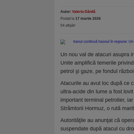
Autor:
Valeriu Dănilă
Postat la
17 martie 2026
54 afişări
Un nou val de atacuri asupra in
Unite amplifică temerile privind
petrol şi gaze, pe fondul război
Atacurile au avut loc după ce 
ultra-acide din lume a fost lovi
important terminal petrolier, iar
Strâmtorii Hormuz, o rută marit
Autorităţile au anunţat că ope
suspendate după atacul cu dron