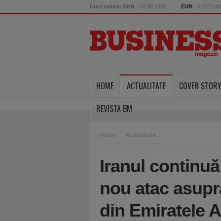
Curs valutar BNR
- 07.08.2026
EUR
- 5.2473 
HOME
ACTUALITATE
COVER STOR
REVISTA BM
Home
Actualitate
Iranul continuă
nou atac asupr
din Emiratele 