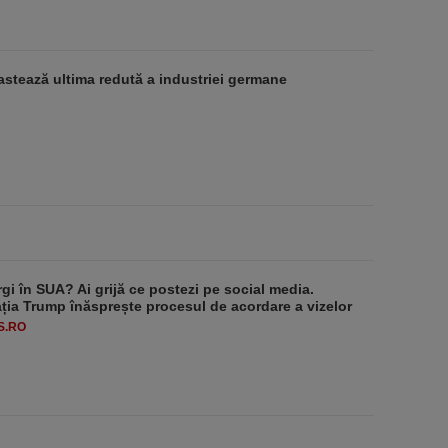
stează ultima redută a industriei germane
rgi în SUA? Ai grijă ce postezi pe social media.
ția Trump înăsprește procesul de acordare a vizelor
S.RO