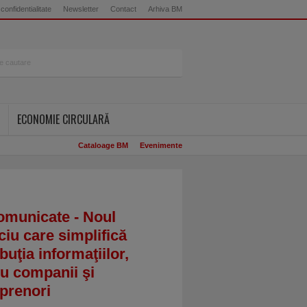
 confidentialitate
Newsletter
Contact
Arhiva BM
ECONOMIE CIRCULARĂ
Cataloage BM
Evenimente
omunicate - Noul
ciu care simplifică
ibuţia informaţiilor,
u companii şi
prenori