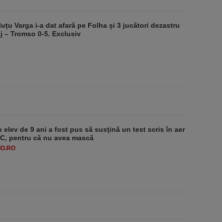
luțu Varga i-a dat afară pe Folha și 3 jucători dezastru
j – Tromso 0-5. Exclusiv
 elev de 9 ani a fost pus să susţină un test scris în aer
-1°C, pentru că nu avea mască
O.RO