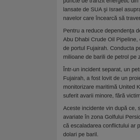
puncte de tranzit energetic din
lansate de SUA şi Israel asupra 
navelor care încearcă să trave
Pentru a reduce dependenţa de
Abu Dhabi Crude Oil Pipeline, 
de portul Fujairah. Conducta p
milioane de barili de petrol pe z
Într-un incident separat, un pet
Fujairah, a fost lovit de un proie
monitorizare maritimă United 
suferit avarii minore, fără victi
Aceste incidente vin după ce, 
avariate în zona Golfului Persic
că escaladarea conflictului ar 
dolari pe baril.