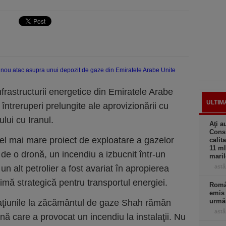
frastructurii energetice din Emiratele Arabe
ULTIM
 întreruperi prelungite ale aprovizionării cu
ului cu Iranul.
Aţi a
Consi
cel mai mare proiect de exploatare a gazelor
calit
11 ml
t de o dronă, un incendiu a izbucnit într-un
maril
 un alt petrolier a fost avariat în apropierea
astă
imă strategică pentru transportul energiei.
Român
emis 
următ
raţiunile la zăcământul de gaze Shah rămân
astă
ă care a provocat un incendiu la instalaţii. Nu