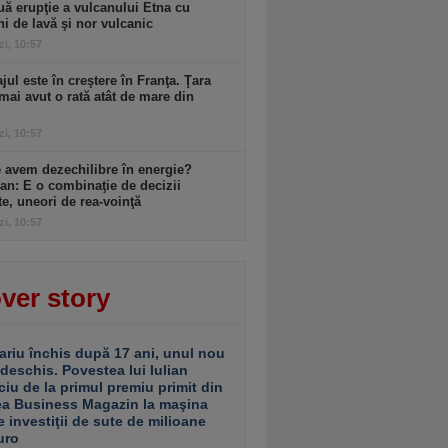
ă erupţie a vulcanului Etna cu
ni de lavă şi nor vulcanic
zi, 10:57
ul este în creştere în Franţa. Ţara
mai avut o rată atât de mare din
zi, 10:57
 avem dezechilibre în energie?
an: E o combinaţie de decizii
te, uneori de rea-voinţă
zi, 10:57
ver story
ariu închis după 17 ani, unul nou
 deschis. Povestea lui Iulian
ciu de la primul premiu primit din
ea Business Magazin la maşina
e investiţii de sute de milioane
uro