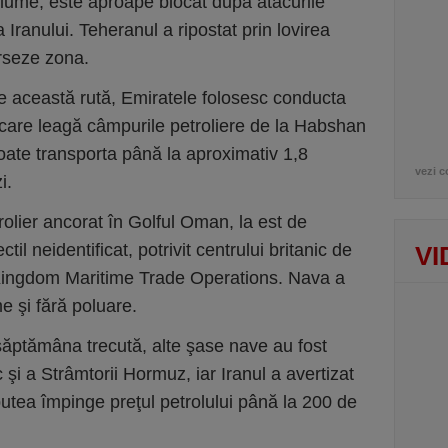
 lume, este aproape blocat după atacurile
Iranului. Teheranul a ripostat prin lovirea
rseze zona.
 această rută, Emiratele folosesc conducta
care leagă câmpurile petroliere de la Habshan
oate transporta până la aproximativ 1,8
vezi c
i.
rolier ancorat în Golful Oman, la est de
ctil neidentificat, potrivit centrului britanic de
VI
Kingdom Maritime Trade Operations. Nava a
me şi fără poluare.
săptămâna trecută, alte şase nave au fost
 şi a Strâmtorii Hormuz, iar Iranul a avertizat
putea împinge preţul petrolului până la 200 de