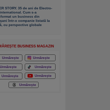
R STORY. 35 de ani de Electro-
 International. Cum s-a
sformat un business din
şani într-o companie listată la
ă, cu perspective globale
MĂREȘTE BUSINESS MAGAZIN
Urmărește
Urmărește
Urmărește
Urmărește
Urmărește
Urmărește
Urmărește