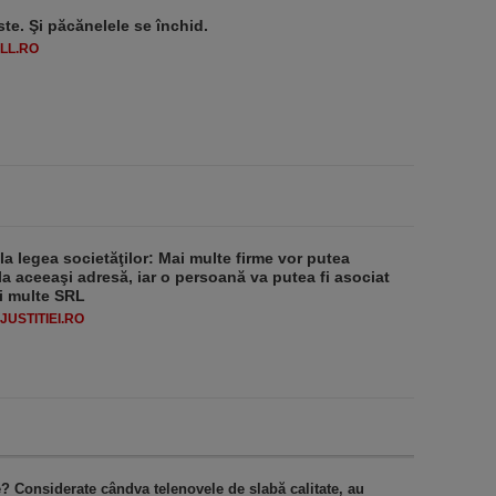
ste. Şi păcănelele se închid.
LL.RO
 la legea societăţilor: Mai multe firme vor putea
la aceeaşi adresă, iar o persoană va putea fi asociat
i multe SRL
USTITIEI.RO
? Considerate cândva telenovele de slabă calitate, au