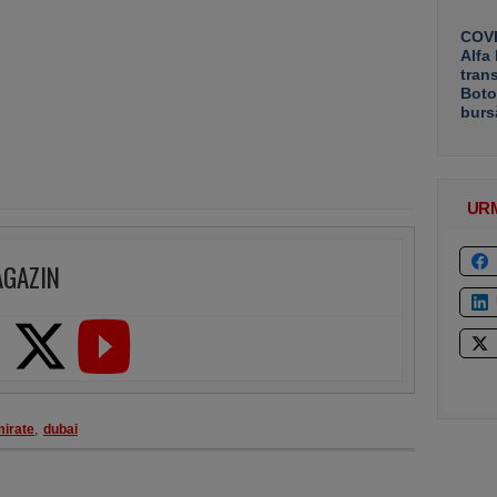
COVE
Alfa
tran
Boto
burs
UR
AGAZIN
irate
,
dubai