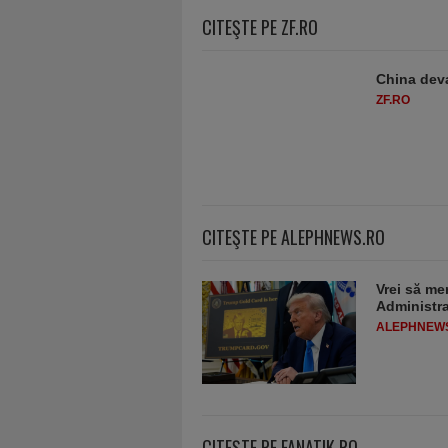
CITEŞTE PE ZF.RO
China deva
ZF.RO
CITEŞTE PE ALEPHNEWS.RO
Vrei să me
Administra
ALEPHNEW
CITEŞTE PE FANATIK.RO