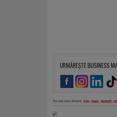
URMĂREȘTE BUSINESS M
Am mai scris despre:
iran
,
haos
,
depozit
,
em