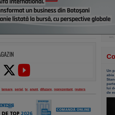
Grupu
demol
Ploie
ani. 
“Reor
pentr
platf
ieri,
AGAZIN
Co
Un p
abia
Stan
part
lui d
,
lansare
,
serial
,
tv
,
anunt
,
difuzare
,
reprezentant
,
reuters
de e