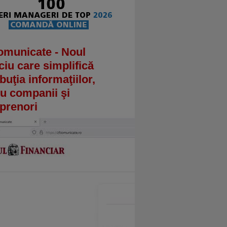
omunicate - Noul
ciu care simplifică
ibuţia informaţiilor,
u companii şi
prenori