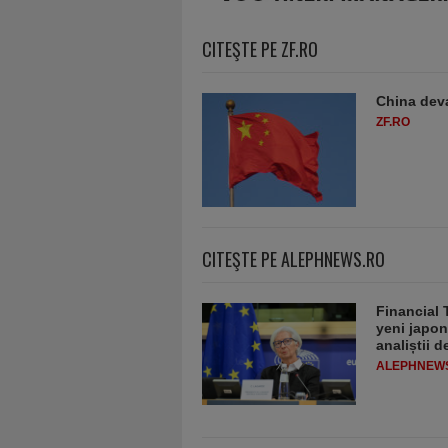
CITEŞTE PE ZF.RO
China deva
ZF.RO
CITEŞTE PE ALEPHNEWS.RO
Financial 
yeni japon
analiștii 
ALEPHNEW