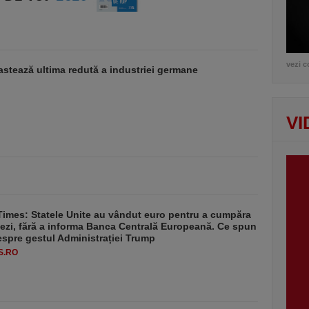
vezi c
stează ultima redută a industriei germane
VI
Times: Statele Unite au vândut euro pentru a cumpăra
ezi, fără a informa Banca Centrală Europeană. Ce spun
despre gestul Administrației Trump
S.RO