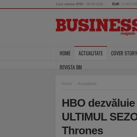
Curs valutar BNR
- 08.08.2026
EUR
- 5.2473 
HOME
ACTUALITATE
COVER STOR
REVISTA BM
Home
Actualitate
HBO dezvăluie 
ULTIMUL SEZO
Thrones