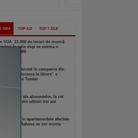
A ORĂ
TOP AZI
TOP 7 ZILE
n SUA. 23.000 de locuri de muncă
spărut în iulie deşi se estima o
ere de 100.000
 18:11
Musk intră brutal în campania din
a: cere „reducerea la tăcere” a
datei Marine Tondel
 18:10
rile globale ale alimentelor, la cel
idicat nivel din ultimii trei ani
 18:09
 anunţă că în apartamentele afectate
plozia din Rahova se vor monta
ri seismici
 18:09