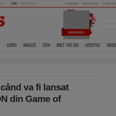
RON
USD
- 4.5595 RON
Publicitate
Abonamente
Politica de
ABONARE
Y
LIDERI
ANALIZE
TECH
MEET THE CEO
LIFESTYLE
VIDEO
când va fi lansat
N din Game of