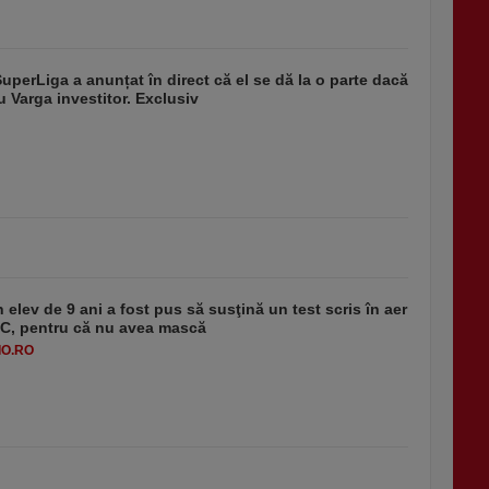
SuperLiga a anunțat în direct că el se dă la o parte dacă
u Varga investitor. Exclusiv
 elev de 9 ani a fost pus să susţină un test scris în aer
-1°C, pentru că nu avea mască
O.RO