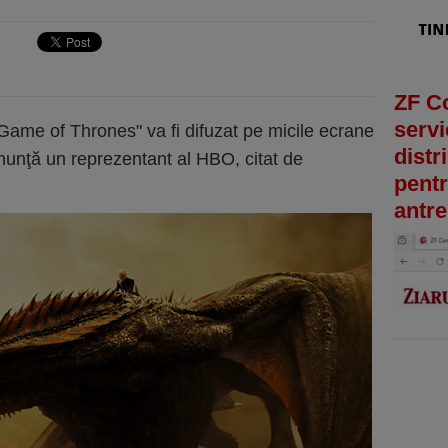
ZF C
servi
”Game of Thrones" va fi difuzat pe micile ecrane
distr
anunţă un reprezentant al HBO, citat de
pentr
antre