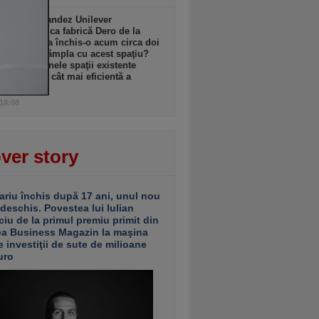
l anglo-olandez Unilever
ează istorica fabrică Dero de la
şti pe care a închis-o acum circa doi
Ce se va întâmpla cu acest spaţiu?
ganizăm unele spaţii existente
u utilizarea cât mai eficientă a
ormei”
 18:08
ver story
ariu închis după 17 ani, unul nou
 deschis. Povestea lui Iulian
ciu de la primul premiu primit din
ea Business Magazin la maşina
e investiţii de sute de milioane
uro