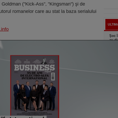
 Goldman ("Kick-Ass", "Kingsman") şi de
utorul romanelor care au stat la baza serialului
ULTIM
.info
Şoc î
au di
creşt
ieri,
Elon 
Franţ
candi
ieri,
Preţu
mai r
ieri,
Ciucu
de ex
senzo
ieri,