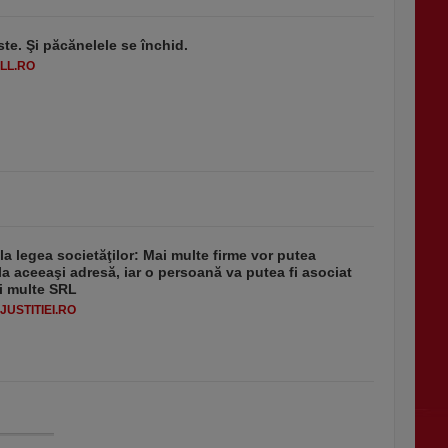
ste. Şi păcănelele se închid.
LL.RO
 la legea societăţilor: Mai multe firme vor putea
la aceeaşi adresă, iar o persoană va putea fi asociat
i multe SRL
USTITIEI.RO