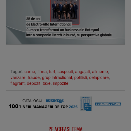
Taguri:
carne
,
firma
,
furt
,
suspecti
,
angajati
,
alimente
,
vanzare
,
fraude
,
grup infractional
,
politisti
,
delapidare
,
flagrant
,
depozit
,
taxe
,
impozite
PE ACEEAŞI TEMA