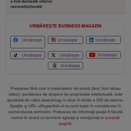
a fost declarată ulterior
neconstituţională
URMĂREȘTE BUSINESS MAGAZIN
Urmărește
Urmărește
Urmărește
Urmărește
Urmărește
Urmărește
Urmărește
Preluarea fără cost a materialelor de presă (text, foto si/sau
video), purtătoare de drepturi de proprietate intelectuală, este
aprobată de către www.bmag.ro doar în limita a 250 de semne.
Spaţiile şi URL-ul/hyperlink-ul nu sunt luate în considerare în
numerotarea semnelor. Preluarea de informaţii poate fi făcută
numai în acord cu termenii agreaţi şi menţionaţi in
această
pagină
.