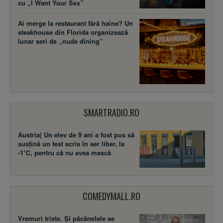
cu „I Want Your Sex”
Ai merge la restaurant fără haine? Un
steakhouse din Florida organizează
lunar seri de „nude dining”
SMARTRADIO.RO
Austria| Un elev de 9 ani a fost pus să
susţină un test scris în aer liber, la
-1°C, pentru că nu avea mască
COMEDYMALL.RO
Vremuri triste. Şi păcănelele se