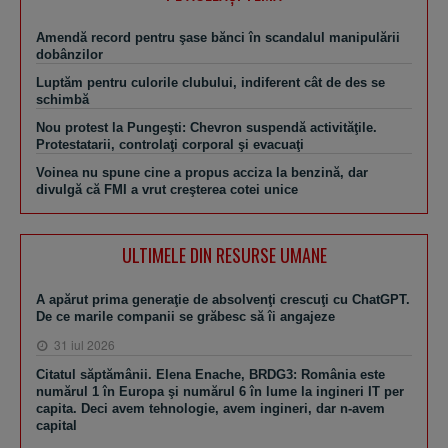
Amendă record pentru şase bănci în scandalul manipulării
dobânzilor
Luptăm pentru culorile clubului, indiferent cât de des se
schimbă
Nou protest la Pungeşti: Chevron suspendă activităţile.
Protestatarii, controlaţi corporal şi evacuaţi
Voinea nu spune cine a propus acciza la benzină, dar
divulgă că FMI a vrut creşterea cotei unice
ULTIMELE DIN RESURSE UMANE
A apărut prima generaţie de absolvenţi crescuţi cu ChatGPT.
De ce marile companii se grăbesc să îi angajeze
31 iul 2026
Citatul săptămânii. Elena Enache, BRDG3: România este
numărul 1 în Europa şi numărul 6 în lume la ingineri IT per
capita. Deci avem tehnologie, avem ingineri, dar n-avem
capital