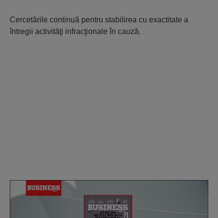
Cercetările continuă pentru stabilirea cu exactitate a
întregii activităţi infracţionale în cauză.