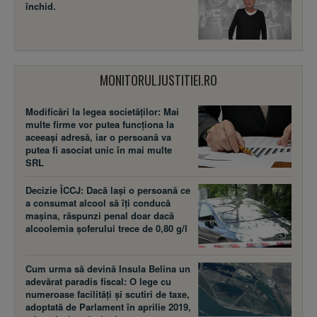
închid.
MONITORULJUSTITIEI.RO
Modificări la legea societăţilor: Mai
multe firme vor putea funcţiona la
aceeaşi adresă, iar o persoană va
putea fi asociat unic în mai multe
SRL
Decizie ÎCCJ: Dacă laşi o persoană ce
a consumat alcool să îţi conducă
maşina, răspunzi penal doar dacă
alcoolemia şoferului trece de 0,80 g/l
Cum urma să devină Insula Belina un
adevărat paradis fiscal: O lege cu
numeroase facilităţi şi scutiri de taxe,
adoptată de Parlament în aprilie 2019,