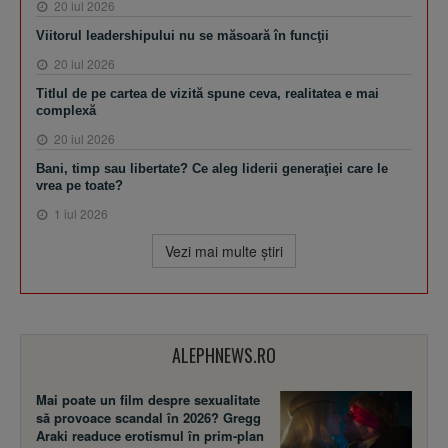
20 iul 2026
Viitorul leadershipului nu se măsoară în funcţii
20 iul 2026
Titlul de pe cartea de vizită spune ceva, realitatea e mai
complexă
20 iul 2026
Bani, timp sau libertate? Ce aleg liderii generaţiei care le
vrea pe toate?
1 iul 2026
Vezi mai multe ştiri
ALEPHNEWS.RO
Mai poate un film despre sexualitate
să provoace scandal în 2026? Gregg
Araki readuce erotismul în prim-plan