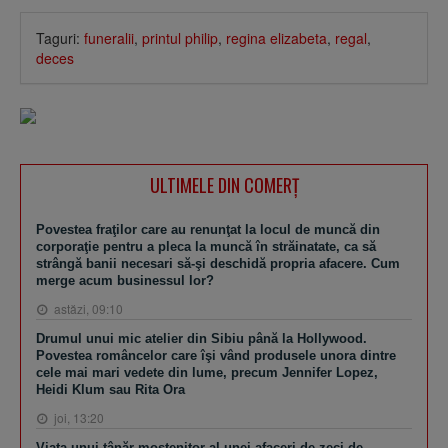
Taguri:
funeralii
,
printul philip
,
regina elizabeta
,
regal
,
deces
ULTIMELE DIN COMERȚ
Povestea fraţilor care au renunţat la locul de muncă din
corporaţie pentru a pleca la muncă în străinatate, ca să
strângă banii necesari să-şi deschidă propria afacere. Cum
merge acum businessul lor?
astăzi, 09:10
Drumul unui mic atelier din Sibiu până la Hollywood.
Povestea româncelor care îşi vând produsele unora dintre
cele mai mari vedete din lume, precum Jennifer Lopez,
Heidi Klum sau Rita Ora
joi, 13:20
Viaţa unui tânăr moştenitor al unei afaceri de zeci de