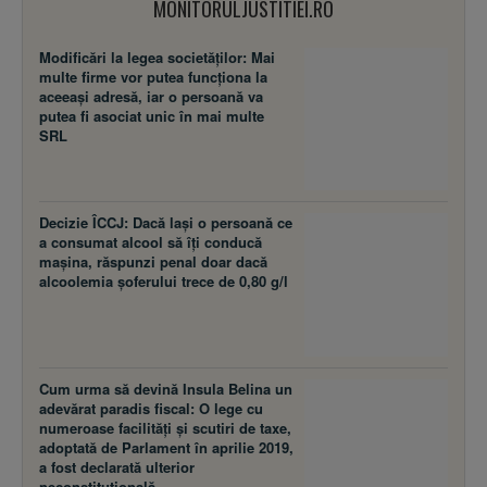
MONITORULJUSTITIEI.RO
Modificări la legea societăţilor: Mai
multe firme vor putea funcţiona la
aceeaşi adresă, iar o persoană va
putea fi asociat unic în mai multe
SRL
Decizie ÎCCJ: Dacă laşi o persoană ce
a consumat alcool să îţi conducă
maşina, răspunzi penal doar dacă
alcoolemia şoferului trece de 0,80 g/l
Cum urma să devină Insula Belina un
adevărat paradis fiscal: O lege cu
numeroase facilităţi şi scutiri de taxe,
adoptată de Parlament în aprilie 2019,
a fost declarată ulterior
neconstituţională