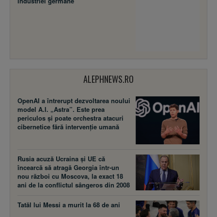
industriei germane
ALEPHNEWS.RO
OpenAI a întrerupt dezvoltarea noului
model A.I. „Astra”. Este prea
periculos și poate orchestra atacuri
cibernetice fără intervenție umană
Rusia acuză Ucraina şi UE că
încearcă să atragă Georgia într-un
nou război cu Moscova, la exact 18
ani de la conflictul sângeros din 2008
Tatăl lui Messi a murit la 68 de ani