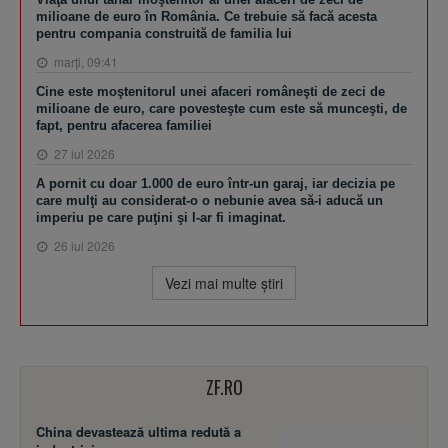
milioane de euro în România. Ce trebuie să facă acesta
pentru compania construită de familia lui
marţi, 09:41
Cine este moştenitorul unei afaceri româneşti de zeci de
milioane de euro, care povesteşte cum este să munceşti, de
fapt, pentru afacerea familiei
27 iul 2026
A pornit cu doar 1.000 de euro într-un garaj, iar decizia pe
care mulţi au considerat-o o nebunie avea să-i aducă un
imperiu pe care puţini şi l-ar fi imaginat.
26 iul 2026
Vezi mai multe ştiri
ZF.RO
China devastează ultima redută a