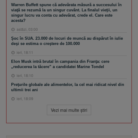
Warren Buffett spune că adevărata măsură a succesului în
viaţă se rezumă la un singur cuvânt. La finalul vieţii, un
singur lucru va conta cu adevărat, crede el. Care este
acesta?
astăzi, 03:00
Şoc în SUA. 23.000 de locuri de muncă au dispărut în iulie
deşi se estima o creştere de 100.000
ieri, 18:11
Elon Musk intră brutal în campania din Franţa: cere
„reducerea la tăcere” a candidatei Marine Tondel
ieri, 18:10
Preţurile globale ale alimentelor, la cel mai ridicat nivel din
ultimii trei ani
ieri, 18:09
Vezi mai multe ştiri