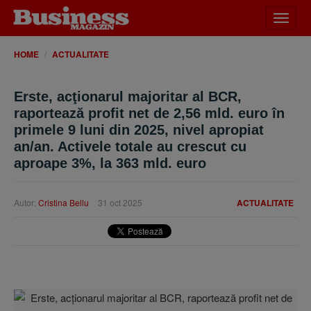
Desch
meniu
HOME
ACTUALITATE
Erste, acţionarul majoritar al BCR,
raportează profit net de 2,56 mld. euro în
primele 9 luni din 2025, nivel apropiat
an/an. Activele totale au crescut cu
aproape 3%, la 363 mld. euro
Autor:
Cristina Bellu
31 oct 2025
ACTUALITATE