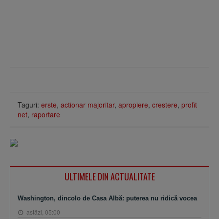
Taguri:
erste
,
actionar majoritar
,
apropiere
,
crestere
,
profit
net
,
raportare
ULTIMELE DIN ACTUALITATE
Washington, dincolo de Casa Albă: puterea nu ridică vocea
astăzi, 05:00