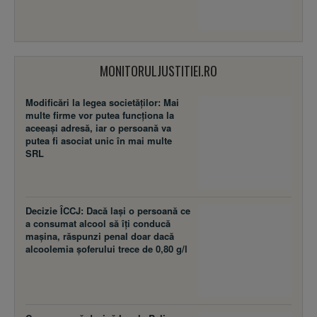
MONITORULJUSTITIEI.RO
Modificări la legea societăţilor: Mai
multe firme vor putea funcţiona la
aceeaşi adresă, iar o persoană va
putea fi asociat unic în mai multe
SRL
Decizie ÎCCJ: Dacă laşi o persoană ce
a consumat alcool să îţi conducă
maşina, răspunzi penal doar dacă
alcoolemia şoferului trece de 0,80 g/l