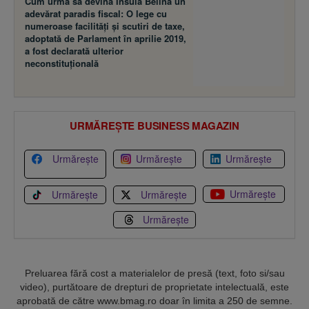
Cum urma să devină Insula Belina un
adevărat paradis fiscal: O lege cu
numeroase facilităţi şi scutiri de taxe,
adoptată de Parlament în aprilie 2019,
a fost declarată ulterior
neconstituţională
URMĂREȘTE BUSINESS MAGAZIN
Urmărește
Urmărește
Urmărește
Urmărește
Urmărește
Urmărește
Urmărește
Preluarea fără cost a materialelor de presă (text, foto si/sau
video), purtătoare de drepturi de proprietate intelectuală, este
aprobată de către www.bmag.ro doar în limita a 250 de semne.