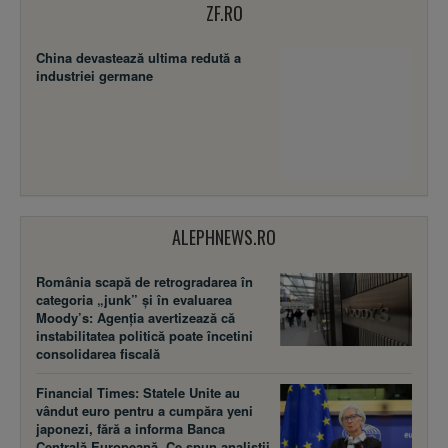
ZF.RO
China devastează ultima redută a
industriei germane
ALEPHNEWS.RO
România scapă de retrogradarea în
categoria „junk” și în evaluarea
Moody’s: Agenția avertizează că
instabilitatea politică poate încetini
consolidarea fiscală
Financial Times: Statele Unite au
vândut euro pentru a cumpăra yeni
japonezi, fără a informa Banca
Centrală Europeană. Ce spun analiștii