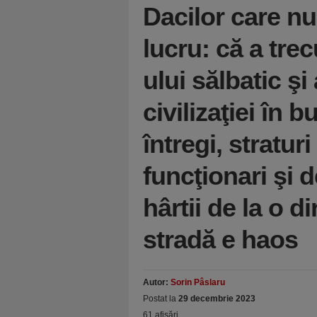
Dacilor care n
lucru: că a tre
ului sălbatic ş
civilizaţiei în 
întregi, stratur
funcţionari şi 
hârtii de la o di
stradă e haos
Autor:
Sorin Pâslaru
Postat la
29 decembrie 2023
61 afişări