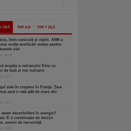
A ORĂ
TOP AZI
TOP 7 ZILE
ia, între caniculă şi vijelii. ANM a
mai multe avertizări meteo pentru
oarele zile
zi, 10:58
ă erupţie a vulcanului Etna cu
ni de lavă şi nor vulcanic
zi, 10:57
ul este în creştere în Franţa. Ţara
mai avut o rată atât de mare din
zi, 10:57
 avem dezechilibre în energie?
an: E o combinaţie de decizii
te, uneori de rea-voinţă
zi, 10:57