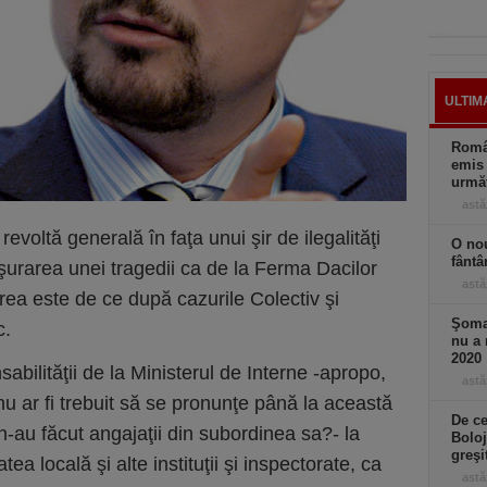
ULTIM
Român
emis 
următ
astă
voltă generală în faţa unui şir de ilegalităţi
O nou
fântâ
şurarea unei tragedii ca de la Ferma Dacilor
astă
area este de ce după cazurile Colectiv şi
Şomaj
c.
nu a 
2020
abilităţii de la Ministerul de Interne -apropo,
astă
 nu ar fi trebuit să se pronunţe până la această
De ce
-au făcut angajaţii din subordinea sa?- la
Boloj
greşi
tea locală şi alte instituţii şi inspectorate, ca
astă