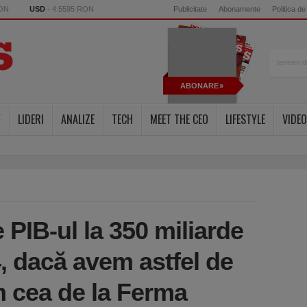
RON
USD
- 4.5595 RON
Publicitate
Abonamente
Politica de
ABONARE
Y
LIDERI
ANALIZE
TECH
MEET THE CEO
LIFESTYLE
VIDEO
PIB-ul la 350 miliarde
, dacă avem astfel de
m cea de la Ferma