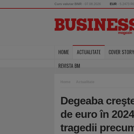
Curs valutar BNR
- 07.08.2026
EUR
- 5.2473 
HOME
ACTUALITATE
COVER STOR
REVISTA BM
Home
Actualitate
Degeaba creşte 
de euro în 2024
tragedii precu