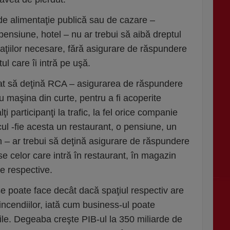
 de alimentaţie publică sau de cazare –
pensiune, hotel – nu ar trebui să aibă dreptul
zaţiilor necesare, fără asigurare de răspundere
tul care îi intră pe uşă.
gat să deţină RCA – asigurarea de răspundere
u maşina din curte, pentru a fi acoperite
i participanţi la trafic, la fel orice companie
icul -fie acesta un restaurant, o pensiune, un
n – ar trebui să deţină asigurare de răspundere
e celor care intră în restaurant, în magazin
le respective.
e poate face decât dacă spaţiul respectiv are
 incendiilor, iată cum business-ul poate
rile. Degeaba creşte PIB-ul la 350 miliarde de