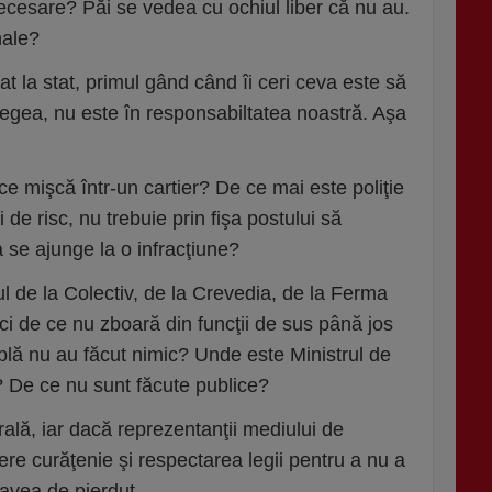
necesare? Păi se vedea cu ochiul liber că nu au.
nale?
jat la stat, primul gând când îi ceri ceva este să
legea, nu este în responsabiltatea noastră. Aşa
t ce mişcă într-un cartier? De ce mai este poliţie
de risc, nu trebuie prin fişa postului să
a se ajunge la o infracţiune?
l de la Colectiv, de la Crevedia, de la Ferma
nci de ce nu zboară din funcţii de sus până jos
mplă nu au făcut nimic? Unde este Ministrul de
 De ce nu sunt făcute publice?
ală, iar dacă reprezentanţii mediului de
ere curăţenie şi respectarea legii pentru a nu a
r avea de pierdut.