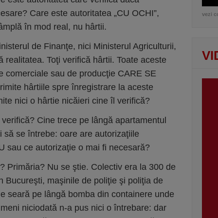
necesare? Care este autoritatea „CU OCHI”,
vezi c
âmplă în mod real, nu hârtii.
inisterul de Finanţe, nici Ministerul Agriculturii,
VI
ă realitatea. Toţi verifică hârtii. Toate aceste
ile comerciale sau de producţie CARE SE
ite hârtiile spre înregistrare la aceste
ite nici o hârtie nicăieri cine îl verifică?
verifică? Cine trece pe lângă apartamentul
 să se întrebe: oare are autorizaţiile
 sau ce autorizaţie o mai fi necesară?
ă? Primăria? Nu se ştie. Colectiv era la 300 de
 Bucureşti, maşinile de poliţie şi poliţia de
 de seară pe lângă bomba din containere unde
imeni niciodată n-a pus nici o întrebare: dar