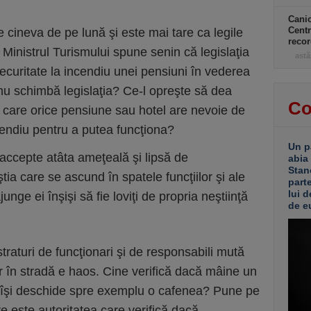
Canic
Centr
e cineva de pe lună şi este mai tare ca legile
recor
. Ministrul Turismului spune senin că legislaţia
astă
ecuritate la incendiu unei pensiuni în vederea
de nu schimbă legislaţia? Ce-l opreşte să dea
Co
n care orice pensiune sau hotel are nevoie de
cendiu pentru a putea funcţiona?
Un p
accepte atâta ameţeală şi lipsă de
abia
Stan
ia care se ascund în spatele funcţiilor şi ale
part
lui d
nge ei înşişi să fie loviţi de propria neştiinţă
de e
 straturi de funcţionari şi de responsabili mută
 dar în stradă e haos. Cine verifică dacă mâine un
oc îşi deschide spre exemplu o cafenea? Pune pe
e este autoritatea care verifică dacă