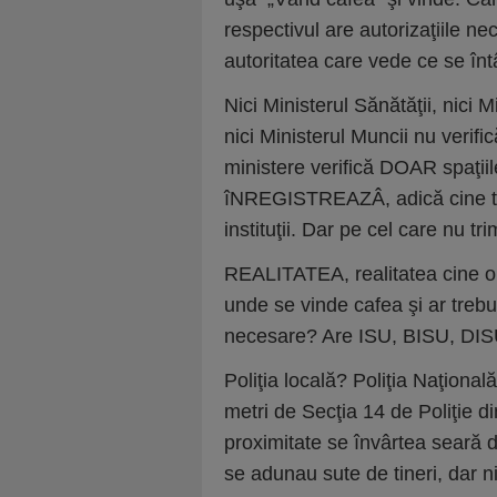
respectivul are autorizaţiile 
autoritatea care vede ce se înt
Nici Ministerul Sănătăţii, nici M
nici Ministerul Muncii nu verific
ministere verifică DOAR spaţi
îNREGISTREAZÂ, adică cine trim
instituţii. Dar pe cel care nu trim
REALITATEA, realitatea cine o 
unde se vinde cafea şi ar trebui
necesare? Are ISU, BISU, DISU
Poliţia locală? Poliţia Naţional
metri de Secţia 14 de Poliţie din
proximitate se învârtea seară
se adunau sute de tineri, dar n