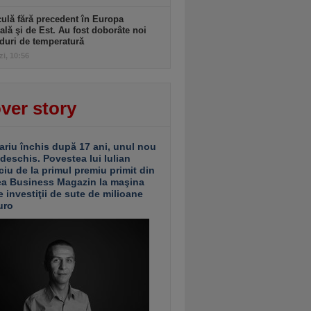
ulă fără precedent în Europa
ală şi de Est. Au fost doborâte noi
duri de temperatură
zi, 10:56
ver story
ariu închis după 17 ani, unul nou
 deschis. Povestea lui Iulian
ciu de la primul premiu primit din
ea Business Magazin la maşina
e investiţii de sute de milioane
uro