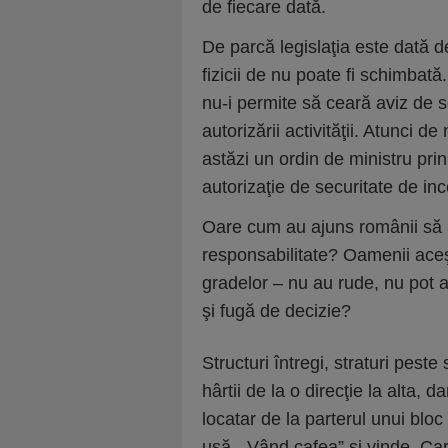
de fiecare dată.
De parcă legislaţia este dată d
fizicii de nu poate fi schimbată
nu-i permite să ceară aviz de s
autorizării activităţii. Atunci 
astăzi un ordin de ministru pri
autorizaţie de securitate de in
Oare cum au ajuns românii să 
responsabilitate? Oamenii aceşt
gradelor – nu au rude, nu pot aju
şi fugă de decizie?
Structuri întregi, straturi peste
hârtii de la o direcţie la alta,
locatar de la parterul unui bl
uşă „Vând cafea” şi vinde. Car