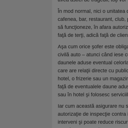
În mod normal, nici o unitatea
cafenea, bar, restaurant, club, 
să funcţioneze, în afara autori
faţă de terţi, adică faţă de clien
Aşa cum orice şofer este obli
civilă auto – atunci când iese c
daunele aduse eventual celorlalţ
care are relaţii directe cu publ
hotel, o frizerie sau un magazi
faţă de eventualele daune adus
sau în hotel şi folosesc servicii
Iar cum această asigurare nu s
autorizaţie de inspecţie contra
interveni şi poate reduce riscu