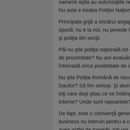
oamenii aştia au autorizaţiile 
Nu asta e treaba Poliţiei Naţio
Principala grijă a oricărui anga
spună: nu e la noi, nu pevede 
şi poliţia din secţii.
Păi nu ştie poliţia naţională to
de proximitate? Nu are evaluări 
întrevadă orice posibilitate de 
Nu ştia Poliţia Română de riscu
Dacilor? Să fim serioşi. Şi atu
toţi care deşi ştiau ce se întâ
Interne? Unde sunt rapoartele?
De fapt, este o conivenţă gener
business nu intervin pentru a c
avea astfel de tragedii, toţi vo