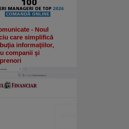
omunicate - Noul
ciu care simplifică
ibuţia informaţiilor,
u companii şi
prenori