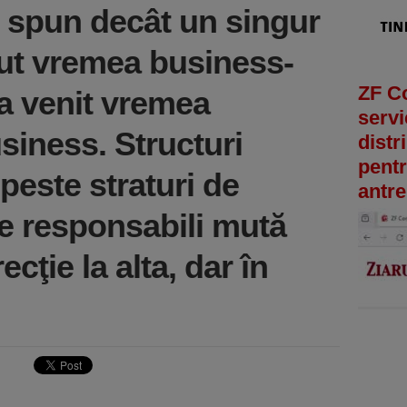
u spun decât un singur
cut vremea business-
ZF C
i a venit vremea
servi
business. Structuri
distr
pentr
i peste straturi de
antre
de responsabili mută
recţie la alta, dar în