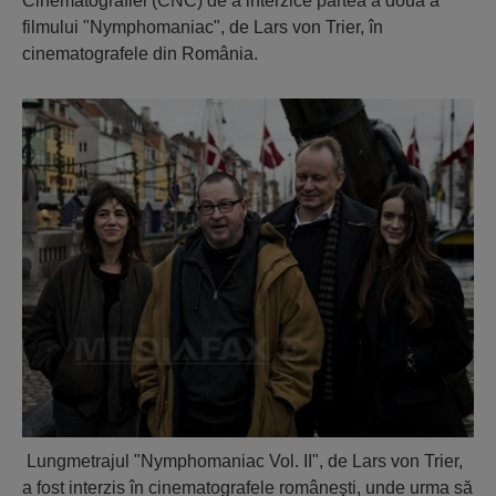
Cinematografiei (CNC) de a interzice partea a doua a
filmului "Nymphomaniac", de Lars von Trier, în
cinematografele din România.
Lungmetrajul "Nymphomaniac Vol. II", de Lars von Trier,
a fost interzis în cinematografele româneşti, unde urma să