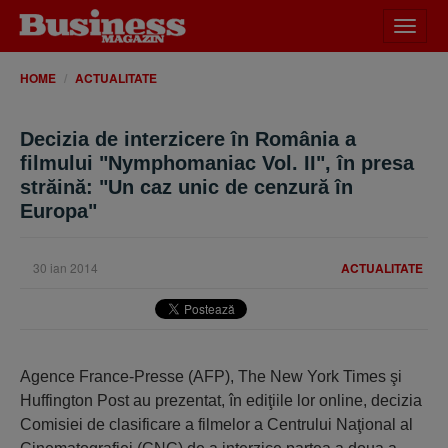
Desch
meniu
HOME
ACTUALITATE
Decizia de interzicere în România a
filmului "Nymphomaniac Vol. II", în presa
străină: "Un caz unic de cenzură în
Europa"
30 ian 2014
ACTUALITATE
Agence France-Presse (AFP), The New York Times şi
Huffington Post au prezentat, în ediţiile lor online, decizia
Comisiei de clasificare a filmelor a Centrului Naţional al