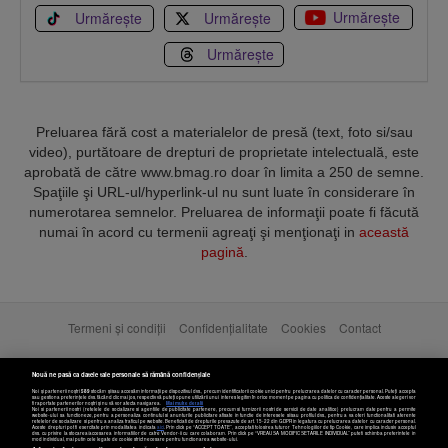
Urmărește
Urmărește
Urmărește
Urmărește
Preluarea fără cost a materialelor de presă (text, foto si/sau
video), purtătoare de drepturi de proprietate intelectuală, este
aprobată de către www.bmag.ro doar în limita a 250 de semne.
Spaţiile şi URL-ul/hyperlink-ul nu sunt luate în considerare în
numerotarea semnelor. Preluarea de informaţii poate fi făcută
numai în acord cu termenii agreaţi şi menţionaţi in
această
pagină
.
Termeni și condiții
Confidențialitate
Cookies
Contact
Copyright © 2025 BUSINESSMEX S.A.
Nouă ne pasă ca datele tale personale să rămână confidențiale
Noi și partenerii noștri
589
stocăm și/sau accesăm informații pe dispozitivul dvs., precum identificatorii cookie unici pentru prelucrarea datelor cu caracter personal. Puteți accepta
sau gestiona preferințele dvs. făcând clic mai jos, respectiv vă puteți opune utilizării unui interes legitim în orice moment pe pagina cu politica de confidențialitate. Aceste alegeri vor
fi raportate partenerilor noștri și nu vă vor afecta navigarea.
Mai multe detalii
Noi si partenerii nostri (retelele de socializare si agentiile de publicitate partenere, precum si furnizorii nostri de servicii de date analitice) prelucram date pentru a permite
website-ului sa functioneze, pentru a personaliza continutul si anunturile publicitare afisate in functie de interesele si/sau profilul dvs., pentru a va oferi functionalitati aferente
retelelor de socializare si pentru a analiza traficul pe website. Beneficiati de drepturile prevazute de art. 15-22 din GDPR in legatura cu prelucrarea datelor cu caracter personal.
Aceste drepturi pot fi exercitate prin modalitatea indicata
aici
. Prin click pe “ACCEPT TOATE”, acceptati folosirea tuturor Tehnologiilor de tip Cookie, care implica inclusiv acceptul
dvs. cu privire la stocarea/accesarea informatiilor de catre Vendor-ii cu care colaboram. Prin click pe “VREAU SA MODIFIC SETARILE INDIVIDUAL” puteti schimba preferintele in
mod individual, mai putin cele legate de cookie strict necesare pentru functionarea website-ului.