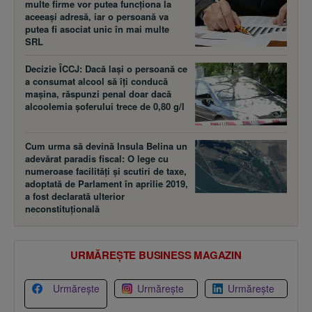
multe firme vor putea funcţiona la
aceeaşi adresă, iar o persoană va
putea fi asociat unic în mai multe
SRL
Decizie ÎCCJ: Dacă laşi o persoană ce
a consumat alcool să îţi conducă
maşina, răspunzi penal doar dacă
alcoolemia şoferului trece de 0,80 g/l
Cum urma să devină Insula Belina un
adevărat paradis fiscal: O lege cu
numeroase facilităţi şi scutiri de taxe,
adoptată de Parlament în aprilie 2019,
a fost declarată ulterior
neconstituţională
URMĂREȘTE BUSINESS MAGAZIN
Urmărește
Urmărește
Urmărește