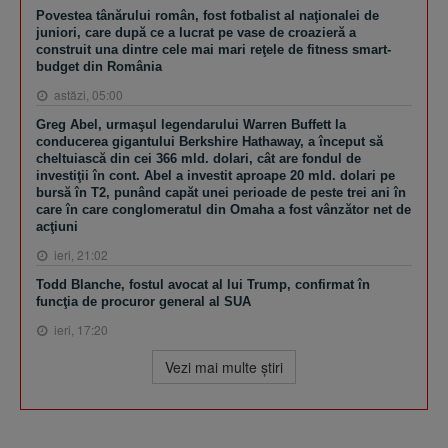
Povestea tânărului român, fost fotbalist al naţionalei de
juniori, care după ce a lucrat pe vase de croazieră a
construit una dintre cele mai mari reţele de fitness smart-
budget din România
astăzi, 05:00
Greg Abel, urmaşul legendarului Warren Buffett la
conducerea gigantului Berkshire Hathaway, a început să
cheltuiască din cei 366 mld. dolari, cât are fondul de
investiţii în cont. Abel a investit aproape 20 mld. dolari pe
bursă în T2, punând capăt unei perioade de peste trei ani în
care în care conglomeratul din Omaha a fost vânzător net de
acţiuni
ieri, 21:02
Todd Blanche, fostul avocat al lui Trump, confirmat în
funcţia de procuror general al SUA
ieri, 17:20
Vezi mai multe ştiri