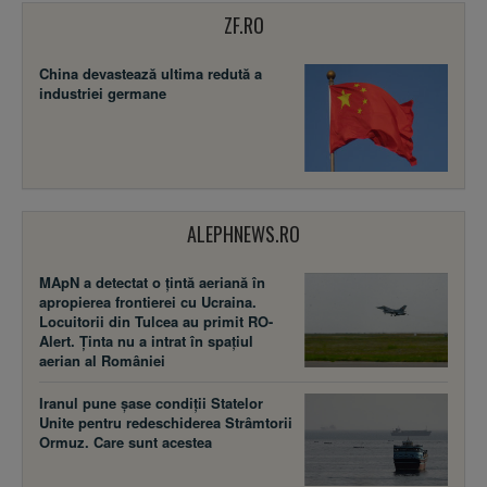
ZF.RO
China devastează ultima redută a
industriei germane
ALEPHNEWS.RO
MApN a detectat o țintă aeriană în
apropierea frontierei cu Ucraina.
Locuitorii din Tulcea au primit RO-
Alert. Ținta nu a intrat în spațiul
aerian al României
Iranul pune șase condiții Statelor
Unite pentru redeschiderea Strâmtorii
Ormuz. Care sunt acestea