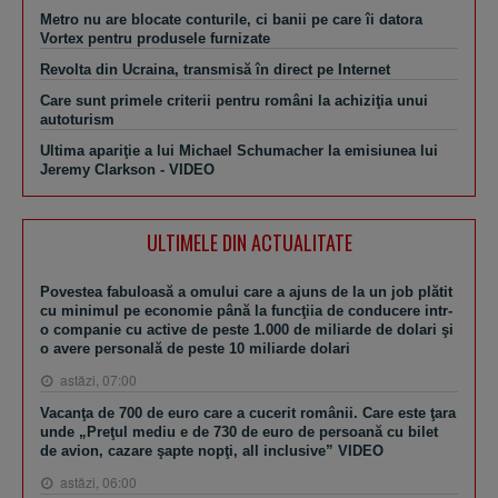
Metro nu are blocate conturile, ci banii pe care îi datora
Vortex pentru produsele furnizate
Revolta din Ucraina, transmisă în direct pe Internet
Care sunt primele criterii pentru români la achiziţia unui
autoturism
Ultima apariţie a lui Michael Schumacher la emisiunea lui
Jeremy Clarkson - VIDEO
ULTIMELE DIN ACTUALITATE
Povestea fabuloasă a omului care a ajuns de la un job plătit
cu minimul pe economie până la funcţiia de conducere intr-
o companie cu active de peste 1.000 de miliarde de dolari şi
o avere personală de peste 10 miliarde dolari
astăzi, 07:00
Vacanţa de 700 de euro care a cucerit românii. Care este ţara
unde „Preţul mediu e de 730 de euro de persoană cu bilet
de avion, cazare şapte nopţi, all inclusive” VIDEO
astăzi, 06:00