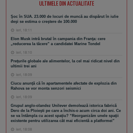
ULTIMELE DIN ACTUALITATE
Şoc în SUA. 23.000 de locuri de muncă au dispărut în iulie
deşi se estima o creştere de 100.000
ieri, 18:11
Elon Musk intră brutal în campania din Franţa: cere
„reducerea la tăcere” a candidatei Marine Tondel
ieri, 18:10
Preţurile globale ale alimentelor, la cel mai ridicat nivel din
ultimii trei ani
ieri, 18:09
Ciucu anunţă că în apartamentele afectate de explozia din
Rahova se vor monta senzori seismici
ieri, 18:09
Grupul anglo-olandez Unilever demolează istorica fabrică
Dero de la Ploieşti pe care a închis-o acum circa doi ani. Ce
se va întâmpla cu acest spaţiu? “Reorganizăm unele spaţii
existente pentru utilizarea cât mai eficientă a platformei”
ieri, 18:08