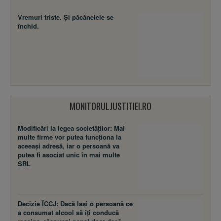
Vremuri triste. Şi păcănelele se
închid.
MONITORULJUSTITIEI.RO
Modificări la legea societăţilor: Mai
multe firme vor putea funcţiona la
aceeaşi adresă, iar o persoană va
putea fi asociat unic în mai multe
SRL
Decizie ÎCCJ: Dacă laşi o persoană ce
a consumat alcool să îţi conducă