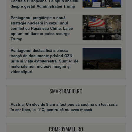
Centrală Europeană. Ce spun analiștii
despre gestul Administrației Trump
Pentagonul pregătește o nouă
strategie nucleară în cazul unui
conflict cu Rusia sau China. La ce
opțiuni militare ar putea recurge
Trump
Pentagonul declasifică a cincea
tranșă de documente privind OZN-
urile și viața extraterestră. Sunt 41 de
materiale noi, inclusiv imagini și
videoclipuri
SMARTRADIO.RO
Austria| Un elev de 9 ani a fost pus să susţină un test scris
în aer liber, la -1°C, pentru că nu avea mască
COMEDYMALL.RO