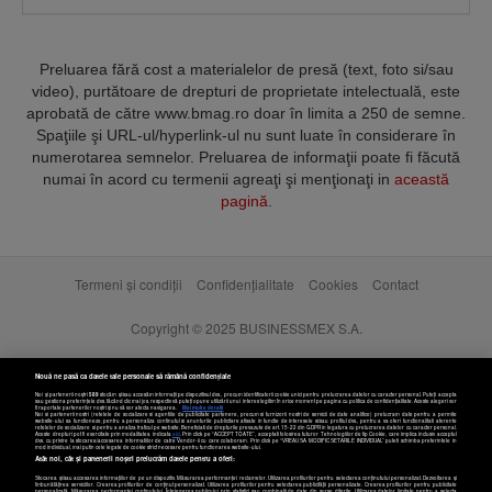
Preluarea fără cost a materialelor de presă (text, foto si/sau
video), purtătoare de drepturi de proprietate intelectuală, este
aprobată de către www.bmag.ro doar în limita a 250 de semne.
Spaţiile şi URL-ul/hyperlink-ul nu sunt luate în considerare în
numerotarea semnelor. Preluarea de informaţii poate fi făcută
numai în acord cu termenii agreaţi şi menţionaţi in
această
pagină
.
Termeni și condiții
Confidențialitate
Cookies
Contact
Copyright © 2025 BUSINESSMEX S.A.
Nouă ne pasă ca datele tale personale să rămână confidențiale
Noi și partenerii noștri
589
stocăm și/sau accesăm informații pe dispozitivul dvs., precum identificatorii cookie unici pentru prelucrarea datelor cu caracter personal. Puteți accepta
sau gestiona preferințele dvs. făcând clic mai jos, respectiv vă puteți opune utilizării unui interes legitim în orice moment pe pagina cu politica de confidențialitate. Aceste alegeri vor
fi raportate partenerilor noștri și nu vă vor afecta navigarea.
Mai multe detalii
Noi si partenerii nostri (retelele de socializare si agentiile de publicitate partenere, precum si furnizorii nostri de servicii de date analitice) prelucram date pentru a permite
website-ului sa functioneze, pentru a personaliza continutul si anunturile publicitare afisate in functie de interesele si/sau profilul dvs., pentru a va oferi functionalitati aferente
retelelor de socializare si pentru a analiza traficul pe website. Beneficiati de drepturile prevazute de art. 15-22 din GDPR in legatura cu prelucrarea datelor cu caracter personal.
Aceste drepturi pot fi exercitate prin modalitatea indicata
aici
. Prin click pe “ACCEPT TOATE”, acceptati folosirea tuturor Tehnologiilor de tip Cookie, care implica inclusiv acceptul
dvs. cu privire la stocarea/accesarea informatiilor de catre Vendor-ii cu care colaboram. Prin click pe “VREAU SA MODIFIC SETARILE INDIVIDUAL” puteti schimba preferintele in
mod individual, mai putin cele legate de cookie strict necesare pentru functionarea website-ului.
Atât noi, cât și partenerii noștri prelucrăm datele pentru a oferi:
Stocarea și/sau accesarea informațiilor de pe un dispozitiv. Măsurarea performanței reclamelor. Utilizarea profilurilor pentru selectarea conținutului personalizat. Dezvoltarea și
îmbunătățirea serviciilor. Crearea profilurilor de conținut personalizat. Utilizarea profilurilor pentru selectarea publicității personalizate. Crearea profilurilor pentru publicitate
personalizată. Măsurarea performanței conținutului. Înțelegerea publicului prin statistici sau combinații de date din surse diferite. Utilizarea datelor limitate pentru a selecta