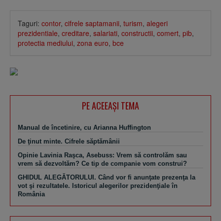
Taguri:
contor
,
cifrele saptamanii
,
turism
,
alegeri
prezidentiale
,
creditare
,
salariati
,
constructii
,
comert
,
pib
,
protectia mediului
,
zona euro
,
bce
PE ACEEAŞI TEMA
Manual de încetinire, cu Arianna Huffington
De ţinut minte. Cifrele săptămânii
Opinie Lavinia Raşca, Asebuss: Vrem să controlăm sau
vrem să dezvoltăm? Ce tip de companie vom construi?
GHIDUL ALEGĂTORULUI. Când vor fi anunţate prezenţa la
vot şi rezultatele. Istoricul alegerilor prezidenţiale în
România