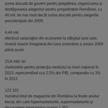
suma alocată de guvern pentru pregătirea, organizarea şi
desfăşurarea alegerilor pentru preşedintele României, cu
40 mil. lei mai mult decât suma alocată pentru alegerile
prezidenţiale din 2009
4,44 mil.
efectivul salariaţilor din economie la sfârşitul lunii iulie,
nivelul maxim înregistrat din luna octombrie a anului 2009
până acum
15,6 mld. lei
cheltuielile pentru protecţia mediului la nivel naţional în
2013, reprezentând cca 2,5% din PIB, comparativ cu 3%
în 2012
122.101
numărul total de magazine din România la finele anului
trecut, din care hipermarketurile, supermarketurile şi
discounterii reprezentau numai 1.353