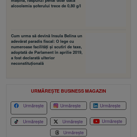
maşina, răspunzi penal doar dacă
alcoolemia şoferului trece de 0,80 g/l
Cum urma să devină Insula Belina un
adevărat paradis fiscal: O lege cu
numeroase facilităţi şi scutiri de taxe,
adoptată de Parlament în aprilie 2019,
a fost declarată ulterior
neconstituţională
URMĂREȘTE BUSINESS MAGAZIN
Urmărește
Urmărește
Urmărește
Urmărește
Urmărește
Urmărește
Urmărește