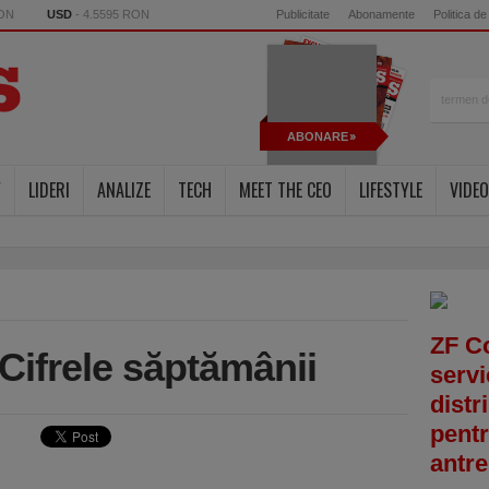
RON
USD
- 4.5595 RON
Publicitate
Abonamente
Politica de
ABONARE
Y
LIDERI
ANALIZE
TECH
MEET THE CEO
LIFESTYLE
VIDEO
ZF C
 Cifrele săptămânii
servi
distr
pentr
antre