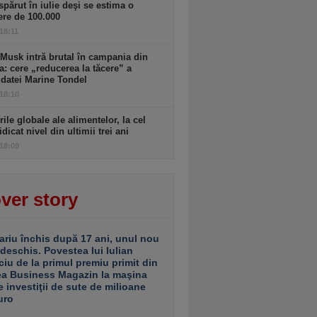
spărut în iulie deşi se estima o
ere de 100.000
 18:11
Musk intră brutal în campania din
a: cere „reducerea la tăcere” a
datei Marine Tondel
 18:10
rile globale ale alimentelor, la cel
idicat nivel din ultimii trei ani
 18:09
ver story
ariu închis după 17 ani, unul nou
 deschis. Povestea lui Iulian
ciu de la primul premiu primit din
ea Business Magazin la maşina
e investiţii de sute de milioane
uro