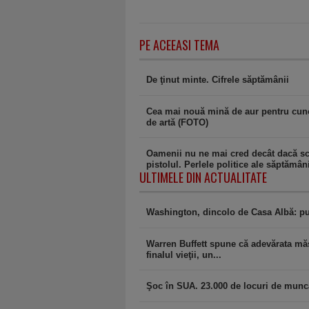
PE ACEEASI TEMA
De ţinut minte. Cifrele săptămânii
Cea mai nouă mină de aur pentru cuno
de artă (FOTO)
Oamenii nu ne mai cred decât dacă s
pistolul. Perlele politice ale săptămân
ULTIMELE DIN ACTUALITATE
Washington, dincolo de Casa Albă: pu
Warren Buffett spune că adevărata măs
finalul vieţii, un...
Şoc în SUA. 23.000 de locuri de muncă 