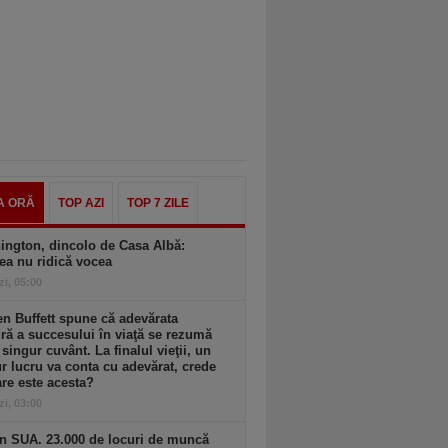
A ORĂ
TOP AZI
TOP 7 ZILE
ington, dincolo de Casa Albă:
ea nu ridică vocea
zi, 05:00
n Buffett spune că adevărata
ă a succesului în viaţă se rezumă
 singur cuvânt. La finalul vieţii, un
r lucru va conta cu adevărat, crede
are este acesta?
zi, 03:00
n SUA. 23.000 de locuri de muncă