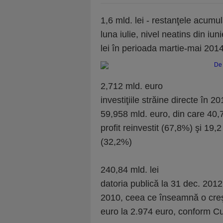
1,6 mld. lei - restanţele acumula
luna iulie, nivel neatins din iu
lei în perioada martie-mai 201
2,712 mld. euro
investiţiile străine directe în 20
59,958 mld. euro, din care 40,7 
profit reinvestit (67,8%) şi 19,2 
(32,2%)
240,84 mld. lei
datoria publică la 31 dec. 2012
2010, ceea ce înseamnă o creşt
euro la 2.974 euro, conform Cur