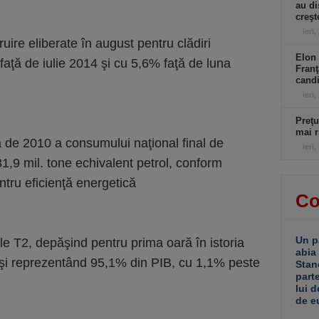
au di
creşt
ieri,
uire eliberate în august pentru clădiri
Elon 
faţă de iulie 2014 şi cu 5,6% faţă de luna
Franţ
candi
ieri,
Preţu
mai r
ă de 2010 a consumului naţional final de
ieri,
31,9 mil. tone echivalent petrol, conform
ntru eficienţă energetică
Co
Un p
ele T2, depăşind pentru prima oară în istoria
abia
o şi reprezentând 95,1% din PIB, cu 1,1% peste
Stan
part
lui d
de e