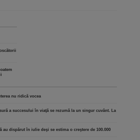
scătorii
coatem
ii
terea nu ridică vocea
ură a succesului în viaţă se rezumă la un singur cuvânt. La
au dispărut în iulie deşi se estima o creştere de 100.000