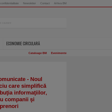
 confidentialitate
Newsletter
Contact
Arhiva BM
ECONOMIE CIRCULARĂ
Cataloage BM
Evenimente
omunicate - Noul
ciu care simplifică
ibuţia informaţiilor,
u companii şi
prenori