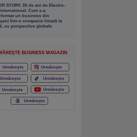
R STORY. 35 de ani de Electro-
 International. Cum s-a
sformat un business din
şani într-o companie listată la
ă, cu perspective globale
MĂREȘTE BUSINESS MAGAZIN
Urmărește
Urmărește
Urmărește
Urmărește
Urmărește
Urmărește
Urmărește