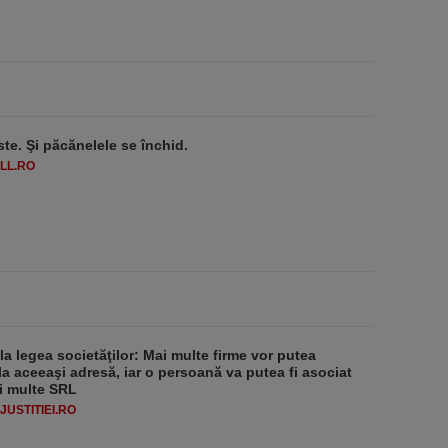
ste. Şi păcănelele se închid.
LL.RO
 la legea societăţilor: Mai multe firme vor putea
la aceeaşi adresă, iar o persoană va putea fi asociat
i multe SRL
USTITIEI.RO