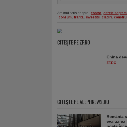
Am mai scris despre:
contor
,
cifrele saptam
consum
,
franta
,
investitii
,
cladiri
,
constru
CITEŞTE PE ZF.RO
China deva
ZF.RO
CITEŞTE PE ALEPHNEWS.RO
România sc
evaluarea 
poate înce