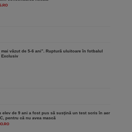
S.RO
mai văzut de 5-6 ani”. Ruptură uluitoare în fotbalul
 Exclusiv
 elev de 9 ani a fost pus să susţină un test scris în aer
-1°C, pentru că nu avea mască
O.RO