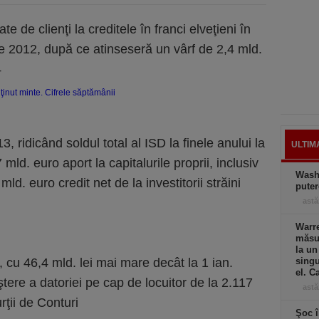
te de clienţi la creditele în franci elveţieni în
nie 2012, după ce atinseseră un vârf de 2,4 mld.
4
13, ridicând soldul total al ISD la finele anului la
ULTIM
mld. euro aport la capitalurile proprii, inclusiv
Wash
mld. euro credit net de la investitorii străini
puter
astă
Warre
măsur
la un
, cu 46,4 mld. lei mai mare decât la 1 ian.
singu
el. C
ere a datoriei pe cap de locuitor de la 2.117
astă
ţii de Conturi
Şoc î