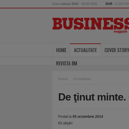
Curs valutar BNR
- 08.08.2026
EUR
- 5.2473 
HOME
ACTUALITATE
COVER STOR
REVISTA BM
Home
Actualitate
De ţinut minte.
Postat la
05 octombrie 2014
65 afişări