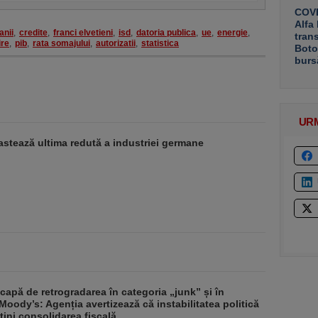
COVE
Alfa
anii
,
credite
,
franci elvetieni
,
isd
,
datoria publica
,
ue
,
energie
,
tran
ire
,
pib
,
rata somajului
,
autorizatii
,
statistica
Boto
burs
UR
stează ultima redută a industriei germane
apă de retrogradarea în categoria „junk” și în
Moody’s: Agenția avertizează că instabilitatea politică
tini consolidarea fiscală