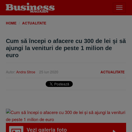
Desch
meniu
HOME
ACTUALITATE
Cum să începi o afacere cu 300 de lei şi să
ajungi la venituri de peste 1 milion de
euro
Autor:
Andra Stroe
25 iun 2020
ACTUALITATE
Vezi galeria foto