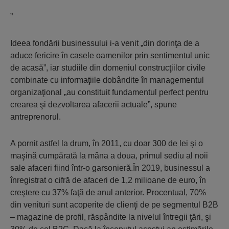
”
Ideea fondării businessului i-a venit „din dorinţa de a
aduce fericire în casele oamenilor prin sentimentul unic
de acasă”, iar studiile din domeniul construcţiilor civile
combinate cu informaţiile dobândite în managementul
organizaţional „au constituit fundamentul perfect pentru
crearea şi dezvoltarea afacerii actuale”, spune
antreprenorul.
A pornit astfel la drum, în 2011, cu doar 300 de lei şi o
maşină cumpărată la mâna a doua, primul sediu al noii
sale afaceri fiind într-o garsonieră.În 2019, businessul a
înregistrat o cifră de afaceri de 1,2 milioane de euro, în
creştere cu 37% faţă de anul anterior. Procentual, 70%
din venituri sunt acoperite de clienţi de pe segmentul B2B
– magazine de profil, răspândite la nivelul întregii ţări, şi