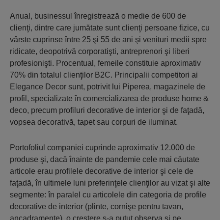
Anual, businessul înregistrează o medie de 600 de
clienţi, dintre care jumătate sunt clienţi persoane fizice, cu
vârste cuprinse între 25 şi 55 de ani şi venituri medii spre
ridicate, deopotrivă corporatişti, antreprenori şi liberi
profesionişti. Procentual, femeile constituie aproximativ
70% din totalul clienţilor B2C. Principalii competitori ai
Elegance Decor sunt, potrivit lui Piperea, magazinele de
profil, specializate în comercializarea de produse home &
deco, precum profiluri decorative de interior şi de faţadă,
vopsea decorativă, tapet sau corpuri de iluminat.
Portofoliul companiei cuprinde aproximativ 12.000 de
produse şi, dacă înainte de pandemie cele mai căutate
articole erau profilele decorative de interior şi cele de
faţadă, în ultimele luni preferinţele clienţilor au vizat şi alte
segmente: în paralel cu articolele din categoria de profile
decorative de interior (plinte, cornişe pentru tavan,
ancadramente), o creştere s-a putut observa şi pe