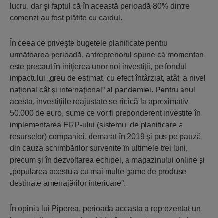
lucru, dar şi faptul că în această perioadă 80% dintre
comenzi au fost plătite cu cardul.
În ceea ce priveşte bugetele planificate pentru
următoarea perioadă, antreprenorul spune că momentan
este precaut în iniţierea unor noi investiţii, pe fondul
impactului „greu de estimat, cu efect întârziat, atât la nivel
naţional cât şi internaţional” al pandemiei. Pentru anul
acesta, investiţiile reajustate se ridică la aproximativ
50.000 de euro, sume ce vor fi preponderent investite în
implementarea ERP-ului (sistemul de planificare a
resurselor) companiei, demarat în 2019 şi pus pe pauză
din cauza schimbărilor survenite în ultimele trei luni,
precum şi în dezvoltarea echipei, a magazinului online şi
„popularea acestuia cu mai multe game de produse
destinate amenajărilor interioare”.
În opinia lui Piperea, perioada aceasta a reprezentat un