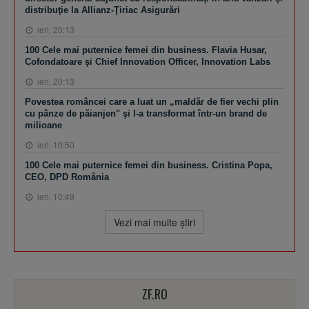
distribuţie la Allianz-Ţiriac Asigurări
ieri, 20:13
100 Cele mai puternice femei din business. Flavia Husar,
Cofondatoare şi Chief Innovation Officer, Innovation Labs
ieri, 20:13
Povestea româncei care a luat un „maldăr de fier vechi plin
cu pânze de păianjen" şi l-a transformat într-un brand de
milioane
ieri, 10:50
100 Cele mai puternice femei din business. Cristina Popa,
CEO, DPD România
ieri, 10:49
Vezi mai multe ştiri
ZF.RO