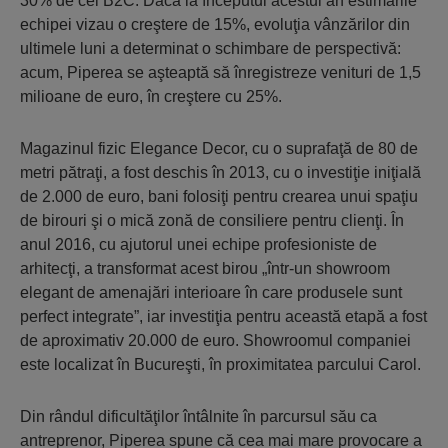
30% de cel B2C. Dacă la începutul acestui an estimările
echipei vizau o creştere de 15%, evoluţia vânzărilor din
ultimele luni a determinat o schimbare de perspectivă:
acum, Piperea se aşteaptă să înregistreze venituri de 1,5
milioane de euro, în creştere cu 25%.
Magazinul fizic Elegance Decor, cu o suprafaţă de 80 de
metri pătraţi, a fost deschis în 2013, cu o investiţie iniţială
de 2.000 de euro, bani folosiţi pentru crearea unui spaţiu
de birouri şi o mică zonă de consiliere pentru clienţi. În
anul 2016, cu ajutorul unei echipe profesioniste de
arhitecţi, a transformat acest birou „într-un showroom
elegant de amenajări interioare în care produsele sunt
perfect integrate”, iar investiţia pentru această etapă a fost
de aproximativ 20.000 de euro. Showroomul companiei
este localizat în Bucureşti, în proximitatea parcului Carol.
Din rândul dificultăţilor întâlnite în parcursul său ca
antreprenor, Piperea spune că cea mai mare provocare a