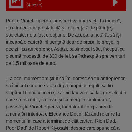
(4 poze)
Pentru Viorel Piperea, perspectiva unei vieţi „la indigo”,
cu o traiectorie prestabilită şi influenţată de părinţi şi
societate, nu a fost o opţiune. De aceea, a hotărât să îşi
înceapă o carieră influenţată doar de propriile greşeli şi
decizii, ca antreprenor. Astăzi, businessul său, început cu
o sumă modestă, de 300 de lei, se îndreaptă spre venituri
de 1,5 milioane de euro.
„La acel moment am ştiut că îmi doresc să fiu antreprenor,
să îmi pot conduce viaţa după propriile reguli, să fiu
stăpânul timpului meu şi să-mi dau voie să fac greşeli, din
care să mă ridic, să învăţ şi să merg în continuare”,
povesteşte Viorel Piperea, fondatorul companiei de
amenajări interioare Elegance Decor, făcând referire la
momentul în care a terminat de citit cartea „Rich Dad,
Poor Dad” de Robert Kiyosaki, despre care spune că a