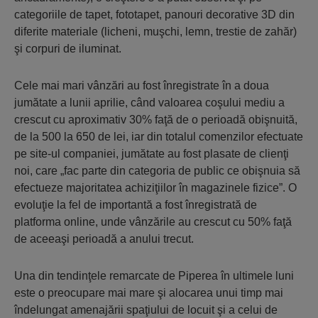
categoriile de tapet, fototapet, panouri decorative 3D din
diferite materiale (licheni, muşchi, lemn, trestie de zahăr)
şi corpuri de iluminat.
Cele mai mari vânzări au fost înregistrate în a doua
jumătate a lunii aprilie, când valoarea coşului mediu a
crescut cu aproximativ 30% faţă de o perioadă obişnuită,
de la 500 la 650 de lei, iar din totalul comenzilor efectuate
pe site-ul companiei, jumătate au fost plasate de clienţi
noi, care „fac parte din categoria de public ce obişnuia să
efectueze majoritatea achiziţiilor în magazinele fizice”. O
evoluţie la fel de importantă a fost înregistrată de
platforma online, unde vânzările au crescut cu 50% faţă
de aceeaşi perioadă a anului trecut.
Una din tendinţele remarcate de Piperea în ultimele luni
este o preocupare mai mare şi alocarea unui timp mai
îndelungat amenajării spaţiului de locuit şi a celui de