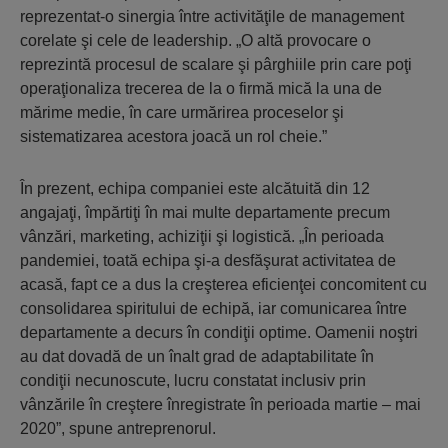
reprezentat-o sinergia între activităţile de management
corelate şi cele de leadership. „O altă provocare o
reprezintă procesul de scalare şi pârghiile prin care poţi
operaţionaliza trecerea de la o firmă mică la una de
mărime medie, în care urmărirea proceselor şi
sistematizarea acestora joacă un rol cheie.”
În prezent, echipa companiei este alcătuită din 12
angajaţi, împărtiţi în mai multe departamente precum
vânzări, marketing, achiziţii şi logistică. „În perioada
pandemiei, toată echipa şi-a desfăşurat activitatea de
acasă, fapt ce a dus la creşterea eficienţei concomitent cu
consolidarea spiritului de echipă, iar comunicarea între
departamente a decurs în condiţii optime. Oamenii noştri
au dat dovadă de un înalt grad de adaptabilitate în
condiţii necunoscute, lucru constatat inclusiv prin
vânzările în creştere înregistrate în perioada martie – mai
2020”, spune antreprenorul.