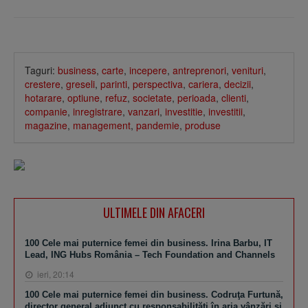
Taguri:
business
,
carte
,
incepere
,
antreprenori
,
venituri
,
crestere
,
greseli
,
parinti
,
perspectiva
,
cariera
,
decizii
,
hotarare
,
optiune
,
refuz
,
societate
,
perioada
,
clienti
,
companie
,
inregistrare
,
vanzari
,
investitie
,
investitii
,
magazine
,
management
,
pandemie
,
produse
ULTIMELE DIN AFACERI
100 Cele mai puternice femei din business. Irina Barbu, IT
Lead, ING Hubs România – Tech Foundation and Channels
ieri, 20:14
100 Cele mai puternice femei din business. Codruţa Furtună,
director general adjunct cu responsabilităţi în aria vânzări şi