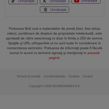
Urmărește
Urmărește
Urmărește
Urmărește
Preluarea fără cost a materialelor de presă (text, foto si/sau
video), purtătoare de drepturi de proprietate intelectuală, este
aprobată de către www.bmag.ro doar în limita a 250 de semne.
Spaţiile şi URL-ul/hyperlink-ul nu sunt luate în considerare în
numerotarea semnelor. Preluarea de informaţii poate fi făcută
numai în acord cu termenii agreaţi şi menţionaţi in
această
pagină
.
Termeni și condiții
Confidențialitate
Cookies
Contact
Copyright © 2025 BUSINESSMEX S.A.