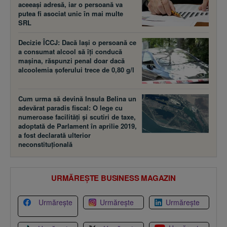
aceeaşi adresă, iar o persoană va
putea fi asociat unic în mai multe
SRL
Decizie ÎCCJ: Dacă laşi o persoană ce
a consumat alcool să îţi conducă
maşina, răspunzi penal doar dacă
alcoolemia şoferului trece de 0,80 g/l
Cum urma să devină Insula Belina un
adevărat paradis fiscal: O lege cu
numeroase facilităţi şi scutiri de taxe,
adoptată de Parlament în aprilie 2019,
a fost declarată ulterior
neconstituţională
URMĂREȘTE BUSINESS MAGAZIN
Urmărește
Urmărește
Urmărește