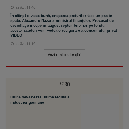
astăzi, 11:46
În sfârşit o veste bună, creşterea preţurilor face un pas în
spate. Alexandru Nazare, ministrul finanţelor: Procesul de
dezinflaţie începe în august-septembrie, iar pe fondul
acestei scăderi vom vedea o revigorare a consumului privat
VIDEO
astăzi, 11:16
Vezi mai multe ştiri
ZF.RO
China devastează ultima redută a
industriei germane