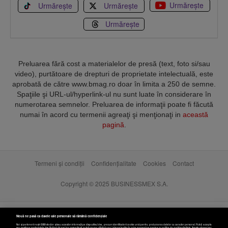
Urmărește
Urmărește
Urmărește
Urmărește
Preluarea fără cost a materialelor de presă (text, foto si/sau
video), purtătoare de drepturi de proprietate intelectuală, este
aprobată de către www.bmag.ro doar în limita a 250 de semne.
Spaţiile şi URL-ul/hyperlink-ul nu sunt luate în considerare în
numerotarea semnelor. Preluarea de informaţii poate fi făcută
numai în acord cu termenii agreaţi şi menţionaţi in
această
pagină
.
Termeni și condiții
Confidențialitate
Cookies
Contact
Copyright © 2025 BUSINESSMEX S.A.
Nouă ne pasă ca datele tale personale să rămână confidențiale
Noi și partenerii noștri
589
stocăm și/sau accesăm informații pe dispozitivul dvs., precum identificatorii cookie unici pentru prelucrarea datelor cu caracter personal. Puteți accepta
sau gestiona preferințele dvs. făcând clic mai jos, respectiv vă puteți opune utilizării unui interes legitim în orice moment pe pagina cu politica de confidențialitate. Aceste alegeri vor