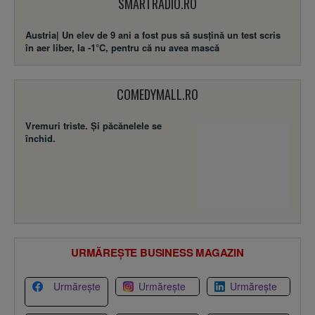
SMARTRADIO.RO
Austria| Un elev de 9 ani a fost pus să susţină un test scris
în aer liber, la -1°C, pentru că nu avea mască
COMEDYMALL.RO
Vremuri triste. Şi păcănelele se
închid.
URMĂREȘTE BUSINESS MAGAZIN
Urmărește
Urmărește
Urmărește