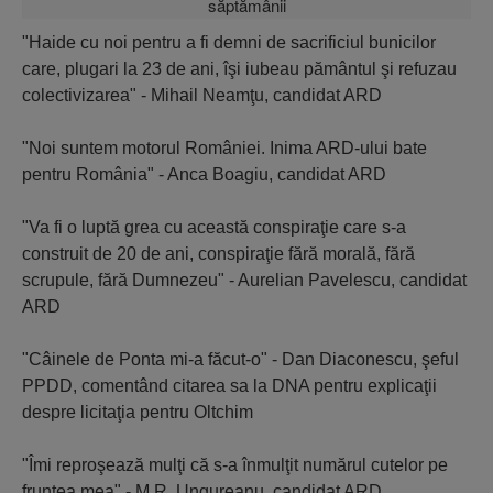
"Haide cu noi pentru a fi demni de sacrificiul bunicilor
care, plugari la 23 de ani, îşi iubeau pământul şi refuzau
colectivizarea" - Mihail Neamţu, candidat ARD
"Noi suntem motorul României. Inima ARD-ului bate
pentru România" - Anca Boagiu, candidat ARD
"Va fi o luptă grea cu această conspiraţie care s-a
construit de 20 de ani, conspiraţie fără morală, fără
scrupule, fără Dumnezeu" - Aurelian Pavelescu, candidat
ARD
"Câinele de Ponta mi-a făcut-o" - Dan Diaconescu, şeful
PPDD, comentând citarea sa la DNA pentru explicaţii
despre licitaţia pentru Oltchim
"Îmi reproşează mulţi că s-a înmulţit numărul cutelor pe
fruntea mea" - M.R. Ungureanu, candidat ARD