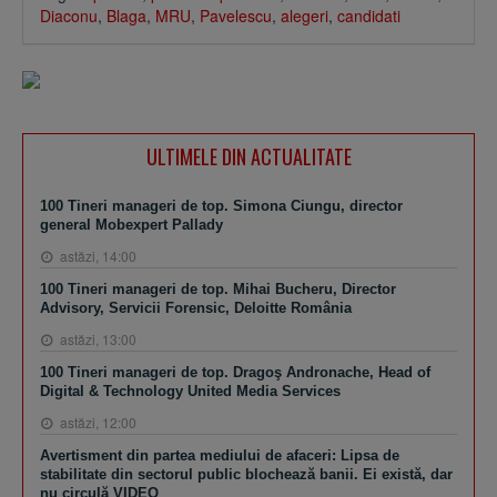
Diaconu
,
Blaga
,
MRU
,
Pavelescu
,
alegeri
,
candidati
ULTIMELE DIN ACTUALITATE
100 Tineri manageri de top. Simona Ciungu, director
general Mobexpert Pallady
astăzi, 14:00
100 Tineri manageri de top. Mihai Bucheru, Director
Advisory, Servicii Forensic, Deloitte România
astăzi, 13:00
100 Tineri manageri de top. Dragoş Andronache, Head of
Digital & Technology United Media Services
astăzi, 12:00
Avertisment din partea mediului de afaceri: Lipsa de
stabilitate din sectorul public blochează banii. Ei există, dar
nu circulă VIDEO