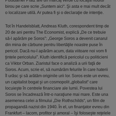
Potsdamer Platz are un marcaj verde cu locaţia noului
birou pe care scrie „Suntem aici“. Şi asta e mai mult decât
o localizare utilă. Ar putea fi şi o declaraţie de intenţie.
Tot în Handelsblatt, Andreas Kluth, corespondent timp de
20 de ani pentru The Economist, explică „De ce trebuie
să-l apărăm pe Soros”: „George Soros a devenit canarul
din mina de cărbune pentru libertăţile noastre puse în
pericol. Dacă nu-l apărăm acum, data viitoare noi vom fi
ţintele pericolului”. Kluth identifică pericolul cu politicieni
ca Viktor Orban. Ziaristul face o analiză a urii faţă de
Soros. Acum, scrie el, să numărăm felurile în care haterii
îl urăsc şi să arătăm originile urii lor. Soros este un evreu,
un capitalist bogat şi un cosmopolit „globalist“ care
locuieşte în centrele financiare ale lumii. Povestea lui
Soros se încadrează într-o naraţiune mai mare. Este una
asemenea celei a filmului „Die Rothschilds“, un film de
propagandă nazist din 1940. În el, un finanţator evreu din
Frankfurt – lacom, profitor şi amoral – îşi foloseşte reţelele