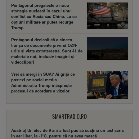
Pentagonul pregătește o nouă
strategie nucleară în cazul unui
conflict cu Rusia sau China. La ce
opțiuni militare ar putea recurge
Trump
Pentagonul declasifică a cincea
tranșă de documente privind OZN-
urile și viața extraterestră. Sunt 41 de
materiale noi, inclusiv imagini și
videoclipuri
Vrei să mergi în SUA? Ai grijă ce
postezi pe social media.
Administrația Trump înăsprește
procesul de acordare a vizelor
SMARTRADIO.RO
Austria| Un elev de 9 ani a fost pus să susţină un test scris
în aer liber, la -1°C, pentru că nu avea mască