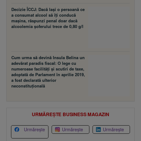
Decizie ÎCCJ: Dacă laşi o persoană ce
a consumat alcool să îţi conducă
maşina, răspunzi penal doar dacă
alcoolemia şoferului trece de 0,80 g/l
Cum urma să devină Insula Belina un
adevărat paradis fiscal: O lege cu
numeroase facilităţi şi scutiri de taxe,
adoptată de Parlament în aprilie 2019,
a fost declarată ulterior
neconstituţională
URMĂREȘTE BUSINESS MAGAZIN
Urmărește
Urmărește
Urmărește