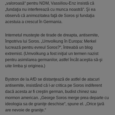
„valoroasă“ pentru NDM, Vassiliou-Enz insistă că
„fundaţia nu interferează cu munca noastră“. Şi ea
observă că animozitatea faţă de Soros şi fundaţia
acestuia a crescut în Germania.
Internetul musteşte de tirade de dreapta, antisemite,
împotriva lui Soros. „Umvolkung în Europa: Merkel
lucrează pentru evreul Soros?“, întreabă un blog
extremist. (Umvolkung a fost iniţial un termen nazist
pentru asimilarea germanilor, astfel încât aceştia să-şi
uite limba şi originea.)
Bystron de la AfD se distanţează de astfel de atacuri
antisemite, insistând că l-ar critica pe Soros indiferent
dacă acesta ar fi creştin german, budist chinez sau
mormon american. „George Soros merge prea departe cu
ideologia sa de graniţe deschise“, spune el. „Orice ţară
are nevoie de graniţe.“