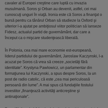
cavaler al Europei creştine care luptă cu invazia
musulmană. Soros şi Orban au devenit, astfel, cei mai
cunoscuţi unguri în viaţă. Ironia este că Soros a finanţat o
bursă pentru ca tânărul Orban să studieze la Oxford şi
ulterior l-a ajutat pe ambiţiosul viitor politician să lanseze
Fidesz, actualul partid de guvernământ, dar care a
început ca o mişcare studenţească liberală.
În Polonia, cea mai mare economie est-europeană,
liderul partidului de guvernământ, Jaroslaw Kaczynski, l-a
acuzat pe Soros că vrea să creeze „societăţi fără
identitate”. Krystyna Pawlowicz, un parlamentar din
formaţiunea lui Kaczynski, a spus despre Soros, la un
post de radio catolic, că este „cea mai periculoasă
persoană din lume”. A mai spus că fundaţiile fostului
investitor „finanţează activităţi anticreştine şi
antinaţionale”.