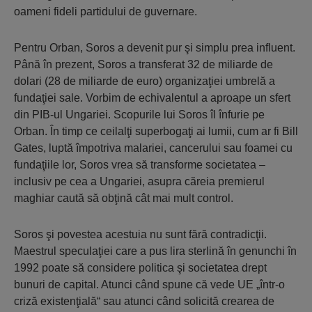
oameni fideli partidului de guvernare.
Pentru Orban, Soros a devenit pur şi simplu prea influent.
Până în prezent, Soros a transferat 32 de miliarde de
dolari (28 de miliarde de euro) organizaţiei umbrelă a
fundaţiei sale. Vorbim de echivalentul a aproape un sfert
din PIB-ul Ungariei. Scopurile lui Soros îl înfurie pe
Orban. În timp ce ceilalţi superbogaţi ai lumii, cum ar fi Bill
Gates, luptă împotriva malariei, cancerului sau foamei cu
fundaţiile lor, Soros vrea să transforme societatea –
inclusiv pe cea a Ungariei, asupra căreia premierul
maghiar caută să obţină cât mai mult control.
Soros şi povestea acestuia nu sunt fără contradicţii.
Maestrul speculaţiei care a pus lira sterlină în genunchi în
1992 poate să considere politica şi societatea drept
bunuri de capital. Atunci când spune că vede UE „într-o
criză existenţială“ sau atunci când solicită crearea de