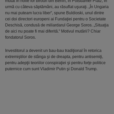
mutat în noile lor birouri din Berlin, în Potsdamer Platz, în
urmă cu câteva săptămâni, au răsuflat uşuraţi. „În Ungaria
nu mai puteam lucra liber“, spune Buldioski, unul dintre
cei doi directori europeni ai Fundaţiei pentru o Societate
Deschisă, condusă de miliardarul George Soros. „Situaţia
de aici nu poate fi mai diferită.“ Motivul mutării? Chiar
fondatorul Soros.
Investitorul a devenit un bau-bau tradiţional în retorica
extremiştilor de stânga şi de dreapta, pentru antisemiţi,
pentru adepţii teoriilor conspiraţiei şi pentru forţe politice
puternice cum sunt Vladimir Putin şi Donald Trump.