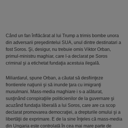
Când un fan înflăcărat al lui Trump a trimis bombe unora
din adversarii preşedintelui SUA, unul dintre destinatari a
fost Soros. Şi, desigur, nu trebuie omis Viktor Orban,
primul-ministru maghiar, care l-a declarat pe Soros
criminal şi a etichetat fundaţia acestuia ilegală.
Miliardarul, spune Orban, a căutat să desfiinţeze
frontierele naţiunii şi să inunde ţara cu imigranţi
musulmani. Mass-media maghiare i s-a alăturat,
susţinând conspiraţiile politicienilor de la guvernare şi
acuzând fundaţia liberală a lui Soros, care are ca scop
declarat promovarea democraţiei, a drepturile omului şi a
libertăţii de exprimare. E de la sine înţeles că mass-media
din Ungaria este controlată în cea mai mare parte de