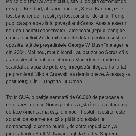
Pe celălalt mal al Atlanticului, site-ul de ştiri extremist de
dreapta Breitbart, al cărui fondator, Steve Bannon, este
fost bancher de investiţii şi fost consilier de-ai lui Trump,
publică aproape zilnic poveşti anti-Soros. Acesta este un
bau-bau pentru conservatorii americani (republicani) de
când a cheltuit 27 de milioane de dolari pentru a susţine
opoziţia faţă de preşedintele George W. Bush în alegerile
din 2004. Mai nou, republicanii l-au acuzat pe Soros că s-
a amestecat în politica internă a Macedoniei, unde un
scandal cu abuz de putere şi înregistrări ilegale l-a forţat
pe premierul Nikola Gruevski să demisioneze. Acesta şi-a
găsit refugiu în… Ungaria lui Orban.
Tot în SUA, o petiţie semnată de 60.000 de persoane a
cerut arestarea lui Soros pentru că „stă în calea planurilor
de face America măreaţă din nou”. Fostul investitor este
acuzat, de asemenea, că a plătit protestatari în
demonstraţiile contra numirii, de către republicani, a
judecătorului Brett M. Kavanaugh la Curtea Supremă.