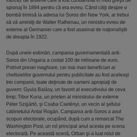
francez de artilerie care a fost condamnat în mod greşit de
spionaj în 1894 pentru că era evreu. Când citiţi despre o
bombă trimisă la adresa lui Soros din New York, ar trebui
să vă amintiţi de Walter Rathenau, un ministru evreu de
externe al Germaniei care a fost asasinat de naţionaliştii
de dreapta în 1922.
După unele estimări, campania guvernamentală anti-
Soros din Ungaria a costat 100 de milioane de euro.
Potrivit presei maghiare, cei mai mari beneficiari ai
cheltuielilor guvernului pentru publicitate au fost aceleaşi
trei companii, toate deţinute de oameni apropiaţi de
guvern: Gyula Balásy, un favorit al executivului de ceva
timp; Tibor Kuna, un prieten al ministrului de externe
Péter Szijjártó, şi Csaba Csetényi, un vecin al şefului
cabinetului Antal Rogán. Campania anti-Soros a avut
scopuri electorale, ocupând, după cum a remarcat The
Washington Post, un rol principal anul acesta pe scena
electorală. Pe această scenă, Orban şi-a luat rolul de