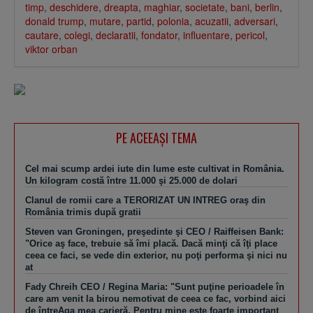
timp
,
deschidere
,
dreapta
,
maghiar
,
societate
,
bani
,
berlin
,
donald trump
,
mutare
,
partid
,
polonia
,
acuzatii
,
adversari
,
cautare
,
colegi
,
declaratii
,
fondator
,
influentare
,
pericol
,
viktor orban
PE ACEEAŞI TEMA
Cel mai scump ardei iute din lume este cultivat in România.
Un kilogram costă între 11.000 şi 25.000 de dolari
Clanul de romii care a TERORIZAT UN INTREG oraş din
România trimis după gratii
Steven van Groningen, preşedinte şi CEO / Raiffeisen Bank:
"Orice aş face, trebuie să îmi placă. Dacă minţi că îţi place
ceea ce faci, se vede din exterior, nu poţi performa şi nici nu
at
Fady Chreih CEO / Regina Maria: "Sunt puţine perioadele în
care am venit la birou nemotivat de ceea ce fac, vorbind aici
de întreAga mea carieră. Pentru mine este foarte important