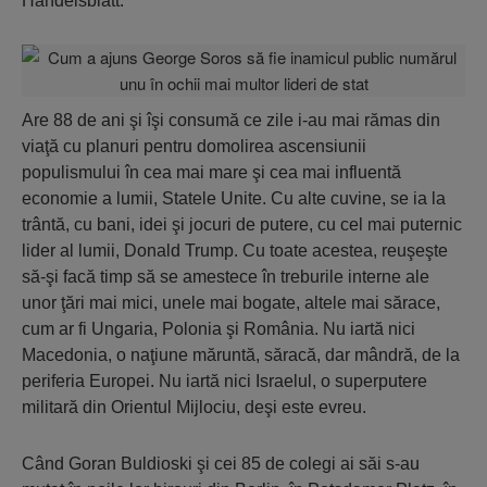
Handelsblatt.
Are 88 de ani şi îşi consumă ce zile i-au mai rămas din
viaţă cu planuri pentru domolirea ascensiunii
populismului în cea mai mare şi cea mai influentă
economie a lumii, Statele Unite. Cu alte cuvine, se ia la
trântă, cu bani, idei şi jocuri de putere, cu cel mai puternic
lider al lumii, Donald Trump. Cu toate acestea, reuşeşte
să-şi facă timp să se amestece în treburile interne ale
unor ţări mai mici, unele mai bogate, altele mai sărace,
cum ar fi Ungaria, Polonia şi România. Nu iartă nici
Macedonia, o naţiune măruntă, săracă, dar mândră, de la
periferia Europei. Nu iartă nici Israelul, o superputere
militară din Orientul Mijlociu, deşi este evreu.
Când Goran Buldioski şi cei 85 de colegi ai săi s-au