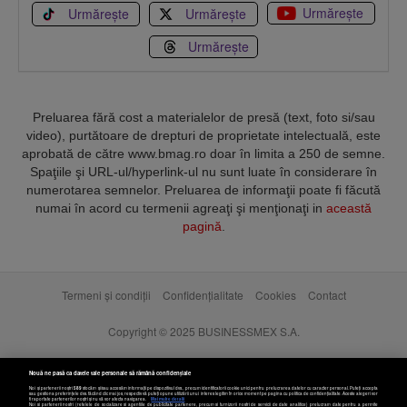
Urmărește
Urmărește
Urmărește
Urmărește
Preluarea fără cost a materialelor de presă (text, foto si/sau
video), purtătoare de drepturi de proprietate intelectuală, este
aprobată de către www.bmag.ro doar în limita a 250 de semne.
Spaţiile şi URL-ul/hyperlink-ul nu sunt luate în considerare în
numerotarea semnelor. Preluarea de informaţii poate fi făcută
numai în acord cu termenii agreaţi şi menţionaţi in
această
pagină
.
Termeni și condiții
Confidențialitate
Cookies
Contact
Copyright © 2025 BUSINESSMEX S.A.
Nouă ne pasă ca datele tale personale să rămână confidențiale
Noi și partenerii noștri
589
stocăm și/sau accesăm informații pe dispozitivul dvs., precum identificatorii cookie unici pentru prelucrarea datelor cu caracter personal. Puteți accepta
sau gestiona preferințele dvs. făcând clic mai jos, respectiv vă puteți opune utilizării unui interes legitim în orice moment pe pagina cu politica de confidențialitate. Aceste alegeri vor
fi raportate partenerilor noștri și nu vă vor afecta navigarea.
Mai multe detalii
Noi si partenerii nostri (retelele de socializare si agentiile de publicitate partenere, precum si furnizorii nostri de servicii de date analitice) prelucram date pentru a permite