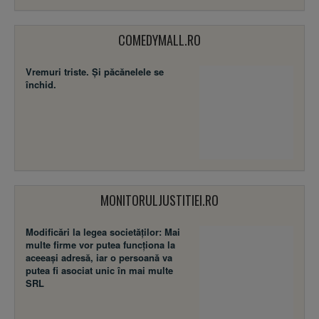
COMEDYMALL.RO
Vremuri triste. Şi păcănelele se
închid.
MONITORULJUSTITIEI.RO
Modificări la legea societăţilor: Mai
multe firme vor putea funcţiona la
aceeaşi adresă, iar o persoană va
putea fi asociat unic în mai multe
SRL