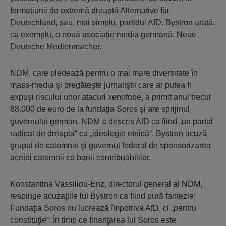
formaţiunii de extremă dreaptă Alternative für
Deutschland, sau, mai simplu, partidul AfD. Bystron arată,
ca exemplu, o nouă asociaţie media germană, Neue
Deutsche Medienmacher.
NDM, care pledează pentru o mai mare diversitate în
mass-media şi pregăteşte jurnaliştii care ar putea fi
expuşi riscului unor atacuri xenofobe, a primit anul trecut
88.000 de euro de la fundaţia Soros şi are sprijinul
guvernului german. NDM a descris AfD ca fiind „un partid
radical de dreapta“ cu „ideologie etnică“. Bystron acuză
grupul de calomnie şi guvernul federal de sponsorizarea
acelei calomnii cu banii contribuabililor.
Konstantina Vassiliou-Enz, directorul general al NDM,
respinge acuzaţiile lui Bystron ca fiind pură fantezie;
Fundaţia Soros nu lucrează împotriva AfD, ci „pentru
constituţie“. În timp ce finanţarea lui Soros este