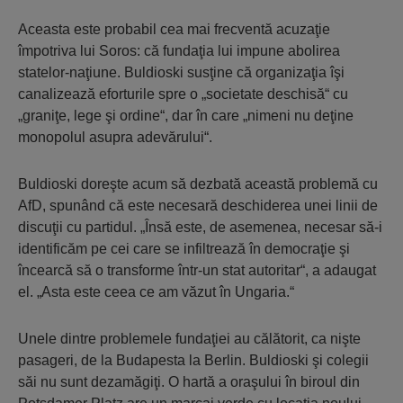
Aceasta este probabil cea mai frecventă acuzaţie
împotriva lui Soros: că fundaţia lui impune abolirea
statelor-naţiune. Buldioski susţine că organizaţia îşi
canalizează eforturile spre o „societate deschisă“ cu
„graniţe, lege şi ordine“, dar în care „nimeni nu deţine
monopolul asupra adevărului“.
Buldioski doreşte acum să dezbată această problemă cu
AfD, spunând că este necesară deschiderea unei linii de
discuţii cu partidul. „Însă este, de asemenea, necesar să-i
identificăm pe cei care se infiltrează în democraţie şi
încearcă să o transforme într-un stat autoritar“, a adaugat
el. „Asta este ceea ce am văzut în Ungaria.“
Unele dintre problemele fundaţiei au călătorit, ca nişte
pasageri, de la Budapesta la Berlin. Buldioski şi colegii
săi nu sunt dezamăgiţi. O hartă a oraşului în biroul din