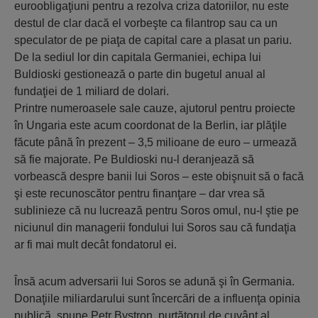
euroobligaţiuni pentru a rezolva criza datoriilor, nu este
destul de clar dacă el vorbeşte ca filantrop sau ca un
speculator de pe piaţa de capital care a plasat un pariu.
De la sediul lor din capitala Germaniei, echipa lui
Buldioski gestionează o parte din bugetul anual al
fundaţiei de 1 miliard de dolari.
Printre numeroasele sale cauze, ajutorul pentru proiecte
în Ungaria este acum coordonat de la Berlin, iar plăţile
făcute până în prezent – 3,5 milioane de euro – urmează
să fie majorate. Pe Buldioski nu-l deranjează să
vorbească despre banii lui Soros – este obişnuit să o facă
şi este recunoscător pentru finanţare – dar vrea să
sublinieze că nu lucrează pentru Soros omul, nu-l ştie pe
niciunul din managerii fondului lui Soros sau că fundaţia
ar fi mai mult decât fondatorul ei.
Însă acum adversarii lui Soros se adună şi în Germania.
Donaţiile miliardarului sunt încercări de a influenţa opinia
publică, spune Petr Bystron, purtătorul de cuvânt al