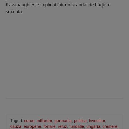
Kavanaugh este implicat într-un scandal de hărţuire
sexuală.
Taguri:
soros
,
miliardar
,
germania
,
politica
,
investitor
,
cauza
,
europene
,
fortare
,
refuz
,
fundatie
,
ungaria
,
crestere
,