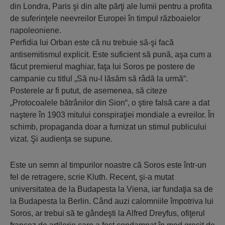
din Londra, Paris şi din alte părţi ale lumii pentru a profita
de suferinţele neevreilor Europei în timpul războaielor
napoleoniene.
Perfidia lui Orban este că nu trebuie să-şi facă
antisemitismul explicit. Este suficient să pună, aşa cum a
făcut premierul maghiar, faţa lui Soros pe postere de
campanie cu titlul „Să nu-l lăsăm să râdă la urmă“.
Posterele ar fi putut, de asemenea, să citeze
„Protocoalele bătrânilor din Sion“, o ştire falsă care a dat
naştere în 1903 mitului conspiraţiei mondiale a evreilor. În
schimb, propaganda doar a furnizat un stimul publicului
vizat. Şi audienţa se supune.
Este un semn al timpurilor noastre că Soros este într-un
fel de retragere, scrie Kluth. Recent, şi-a mutat
universitatea de la Budapesta la Viena, iar fundaţia sa de
la Budapesta la Berlin. Când auzi calomniile împotriva lui
Soros, ar trebui să te gândeşti la Alfred Dreyfus, ofiţerul