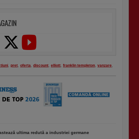
AGAZIN
tiuni
,
pret
,
oferta
,
discount
,
elliott
,
franklin templeton
,
vanzare
,
stează ultima redută a industriei germane