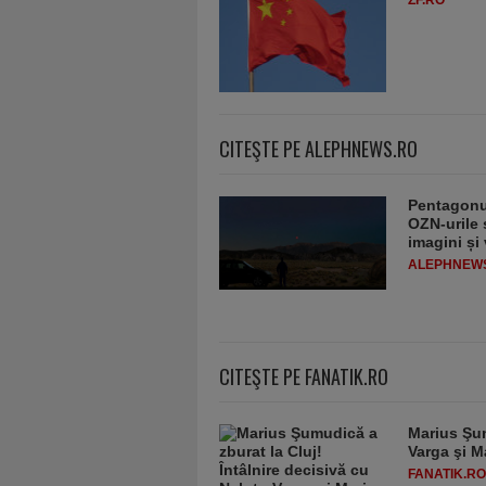
CITEŞTE PE ALEPHNEWS.RO
Pentagonul
OZN-urile ș
imagini și
ALEPHNEW
CITEŞTE PE FANATIK.RO
Marius Şum
Varga şi M
FANATIK.RO