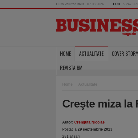
Curs valutar BNR
- 07.08.2026
EUR
- 5.2473 
HOME
ACTUALITATE
COVER STOR
REVISTA BM
Home
Actualitate
Creşte miza la
Autor:
Crenguta Nicolae
Postat la
29 septembrie 2013
281 afişări