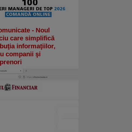
omunicate - Noul
ciu care simplifică
ibuţia informaţiilor,
u companii şi
prenori