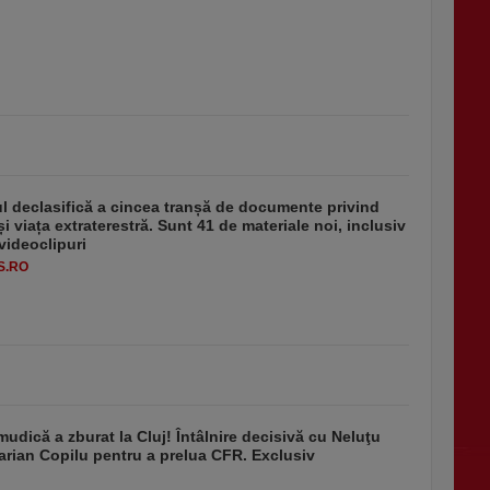
 declasifică a cincea tranșă de documente privind
i viața extraterestră. Sunt 41 de materiale noi, inclusiv
 videoclipuri
S.RO
udică a zburat la Cluj! Întâlnire decisivă cu Neluţu
arian Copilu pentru a prelua CFR. Exclusiv