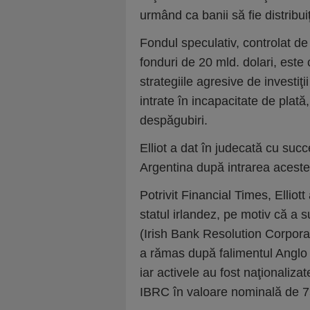
urmând ca banii să fie distribuiţ
Fondul speculativ, controlat de
fonduri de 20 mld. dolari, este
strategiile agresive de investiţi
intrate în incapacitate de plată,
despăgubiri.
Elliot a dat în judecată cu suc
Argentina după intrarea acestei
Potrivit Financial Times, Elliot
statul irlandez, pe motiv că a 
(Irish Bank Resolution Corpora
a rămas după falimentul Anglo I
iar activele au fost naţionalizat
IBRC în valoare nominală de 75