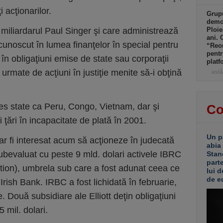
i acţionarilor.
Grupu
demol
 miliardarul Paul Singer şi care administrează
Ploie
ani. 
 cunoscut în lumea finanţelor în special pentru
“Reor
pentr
i în obligaţiuni emise de state sau corporaţii
platf
 urmate de acţiuni în justiţie menite să-i obţină
astă
ces state ca Peru, Congo, Vietnam, dar şi
Co
 ţări în incapacitate de plată în 2001.
Un p
t ar fi interesat acum să acţioneze în judecată
abia
subevaluat cu peste 9 mld. dolari activele IBRC
Stan
part
tion), umbrela sub care a fost adunat ceea ce
lui d
de e
rish Bank. IRBC a fost lichidată în februarie,
e. Două subsidiare ale Elliott deţin obligaţiuni
 mil. dolari.