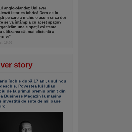
l anglo-olandez Unilever
ează istorica fabrică Dero de la
şti pe care a închis-o acum circa doi
Ce se va întâmpla cu acest spaţiu?
ganizăm unele spaţii existente
u utilizarea cât mai eficientă a
ormei”
zi, 18:08
ver story
ariu închis după 17 ani, unul nou
 deschis. Povestea lui Iulian
ciu de la primul premiu primit din
ea Business Magazin la maşina
e investiţii de sute de milioane
uro