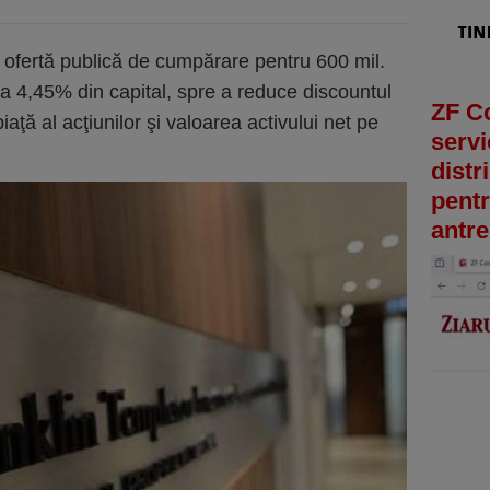
 ofertă publică de cumpărare pentru 600 mil.
ca 4,45% din capital, spre a reduce discountul
ZF C
aţă al acţiunilor şi valoarea activului net pe
servi
distr
pentr
antre