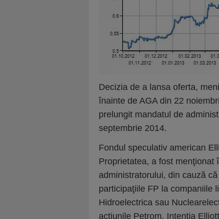
Decizia de a lansa oferta, meni
înainte de AGA din 22 noiembri
prelungit mandatul de administr
septembrie 2014.
Fondul speculativ american Ell
Proprietatea, a fost menţionat 
administratorului, din cauză c
participaţiile FP la companiile 
Hidroelectrica sau Nuclearelect
acţiunile Petrom. Intenţia Elliot