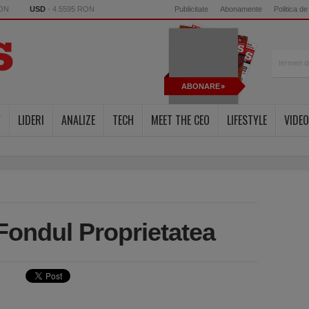
RON
USD
- 4.5595 RON
Publicitate
Abonamente
Politica de
ABONARE
Y
LIDERI
ANALIZE
TECH
MEET THE CEO
LIFESTYLE
VIDEO
 Fondul Proprietatea