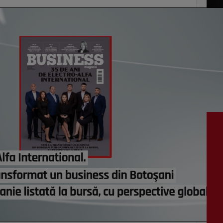
vezi c
VI