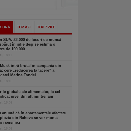
A ORĂ
TOP AZI
TOP 7 ZILE
n SUA. 23.000 de locuri de muncă
spărut în iulie deşi se estima o
ere de 100.000
zi, 18:11
Musk intră brutal în campania din
a: cere „reducerea la tăcere” a
datei Marine Tondel
zi, 18:10
rile globale ale alimentelor, la cel
idicat nivel din ultimii trei ani
zi, 18:09
 anunţă că în apartamentele afectate
plozia din Rahova se vor monta
ri seismici
zi, 18:09