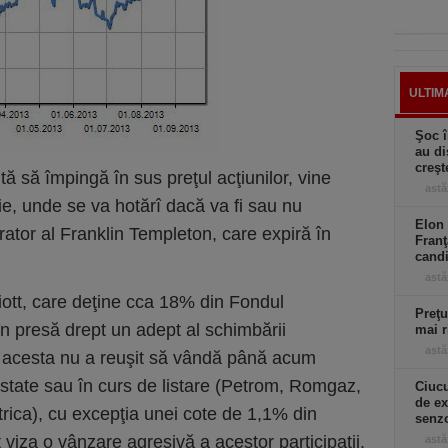
ULTIM
Şoc î
au di
creşt
tă să împingă în sus preţul acţiunilor, vine
astă
e, unde se va hotărî dacă va fi sau nu
Elon 
ator al Franklin Templeton, care expiră în
Franţ
candi
astă
iott, care deţine cca 18% din Fondul
Preţu
în presă drept un adept al schimbării
mai r
astă
ă acesta nu a reuşit să vândă până acum
listate sau în curs de listare (Petrom, Romgaz,
Ciucu
de ex
rica), cu excepţia unei cote de 1,1% din
senzo
t viza o vânzare agresivă a acestor participaţii,
astă