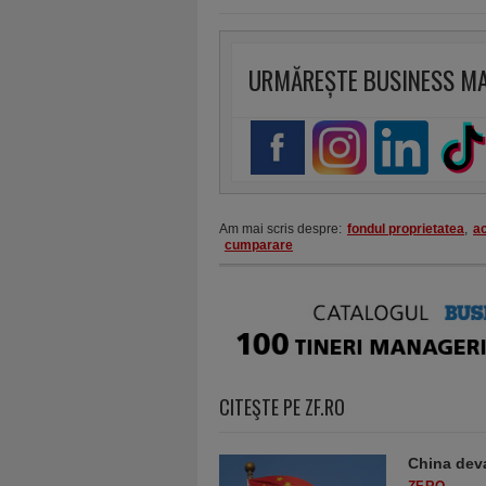
URMĂREȘTE BUSINESS M
Am mai scris despre:
fondul proprietatea
,
ac
cumparare
CITEŞTE PE ZF.RO
China deva
ZF.RO