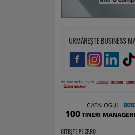
URMĂREȘTE BUSINESS M
Am mai scris despre:
chinezi
,
armata
,
comp
război nuclear
CITEŞTE PE ZF.RO