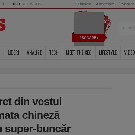
RON
USD
- 4.5595 RON
Publicitate
Abonamente
Politica de
ABONARE
Y
LIDERI
ANALIZE
TECH
MEET THE CEO
LIFESTYLE
VIDEO
et din vestul
rmata chineză
n super-buncăr