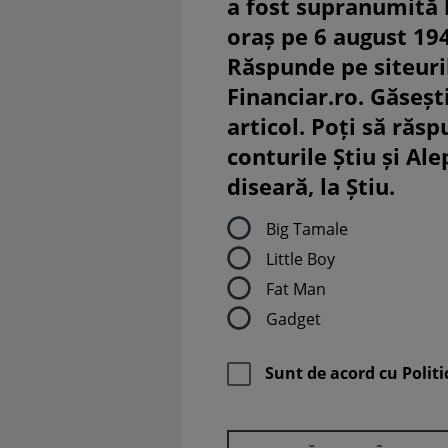
a fost supranumită
oraș pe 6 august 19
Răspunde pe siteuri
Financiar.ro. Găsești
articol. Poți să răsp
conturile Știu și Al
diseară, la Știu.
Big Tamale
Little Boy
Fat Man
Gadget
Sunt de acord cu
Politi