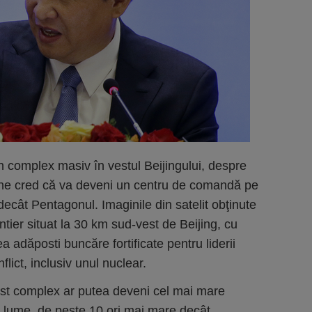
 complex masiv în vestul Beijingului, despre
cane cred că va deveni un centru de comandă pe
ecât Pentagonul. Imaginile din satelit obţinute
tier situat la 30 km sud-vest de Beijing, cu
a adăposti buncăre fortificate pentru liderii
nflict, inclusiv unul nuclear.
st complex ar putea deveni cel mai mare
 lume, de peste 10 ori mai mare decât