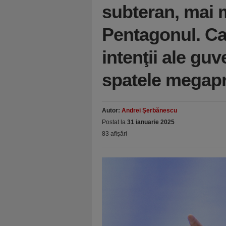
subteran, mai 
Pentagonul. Ca
intenţii ale gu
spatele megapro
Autor:
Andrei Şerbănescu
Postat la
31 ianuarie 2025
83 afişări