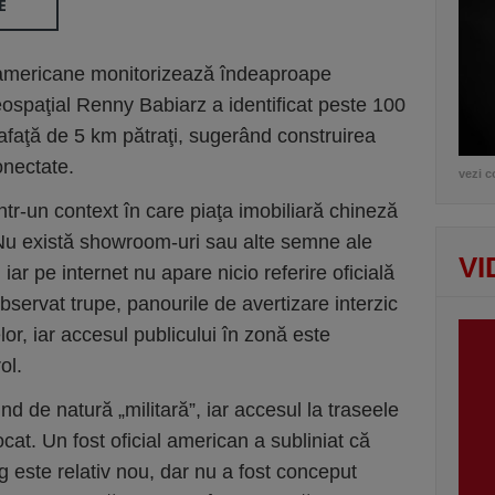
E
e americane monitorizează îndeaproape
geospaţial Renny Babiarz a identificat peste 100
faţă de 5 km pătraţi, sugerând construirea
onectate.
vezi c
tr-un context în care piaţa imobiliară chineză
 Nu există showroom-uri sau alte semne ale
VI
iar pe internet nu apare nicio referire oficială
bservat trupe, panourile de avertizare interzic
elor, iar accesul publicului în zonă este
ol.
ind de natură „militară”, iar accesul la traseele
ocat. Un fost oficial american a subliniat că
ng este relativ nou, dar nu a fost conceput