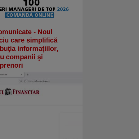
omunicate - Noul
ciu care simplifică
ibuţia informaţiilor,
u companii şi
prenori