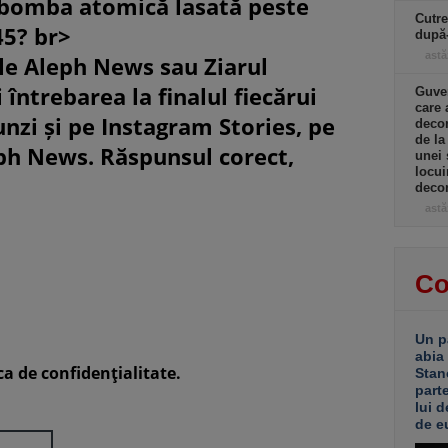
 bomba atomică lasată peste
Cutre
45? br>
după
astă
le Aleph News sau Ziarul
 întrebarea la finalul fiecărui
Guver
care 
unzi și pe Instagram Stories, pe
decon
de la
eph News. Răspunsul corect,
unei 
locui
decon
astă
Co
Un p
abia
ca de confidenţialitate.
Stan
part
lui d
de e