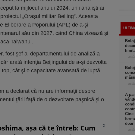
ceput la mijlocul anului 2024, unii analişti ai
 proiectul „Oraşul militar Beijing”. Aceasta
de Eliberare a Poporului (APL) de a-şi
ULTIM
entenarul său din 2027, când China vizează şi
taca Taiwanul.
Boloj
decon
limit
er, fost şef al departamentului de analiză a
astă
căr arată intenţia Beijingului de a-şi dezvolta
Boloj
top, cât şi o capacitate avansată de luptă
consu
măsur
astă
 a declarat că nu are informaţii despre
A par
entul ţării faţă de o dezvoltare paşnică şi o
vându
condu
contr
Cine
formu
doar 
X
oshima, așa că te întreb: Cum
astă