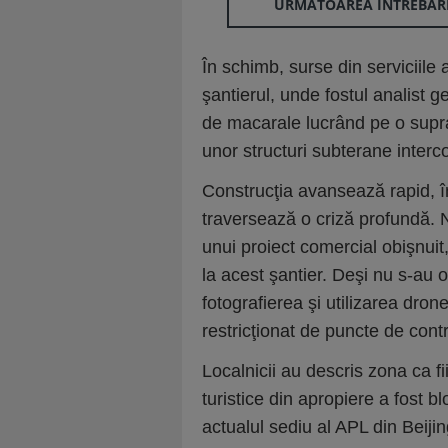
URMĂTOAREA ÎNTREBAR
În schimb, surse din serviciil
şantierul, unde fostul analist 
de macarale lucrând pe o supra
unor structuri subterane interc
Construcţia avansează rapid, în
traversează o criză profundă.
unui proiect comercial obişnuit, 
la acest şantier. Deşi nu s-au o
fotografierea şi utilizarea dron
restricţionat de puncte de contr
Localnicii au descris zona ca fi
turistice din apropiere a fost bl
actualul sediu al APL din Beiji