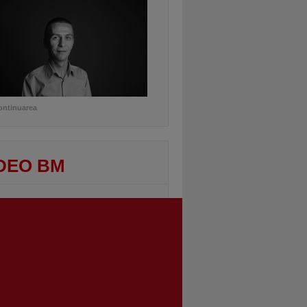
ontinuarea
DEO BM