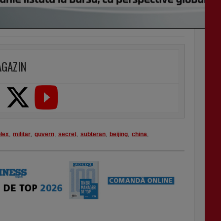
AGAZIN
lex
,
militar
,
guvern
,
secret
,
subteran
,
beijing
,
china
,