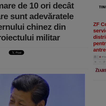
mare de 10 ori decât
re sunt adevăratele
ZF C
vernului chinez din
servi
iectului militar
distr
pentr
antre