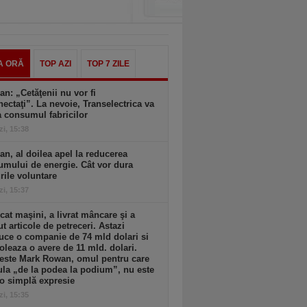
A ORĂ
TOP AZI
TOP 7 ZILE
an: „Cetăţenii nu vor fi
ectaţi”. La nevoie, Transelectrica va
a consumul fabricilor
zi, 15:38
an, al doilea apel la reducerea
mului de energie. Cât vor dura
ile voluntare
zi, 15:37
cat maşini, a livrat mâncare şi a
t articole de petreceri. Astazi
ce o companie de 74 mld dolari si
oleaza o avere de 11 mld. dolari.
 este Mark Rowan, omul pentru care
la „de la podea la podium”, nu este
o simplă expresie
zi, 15:35