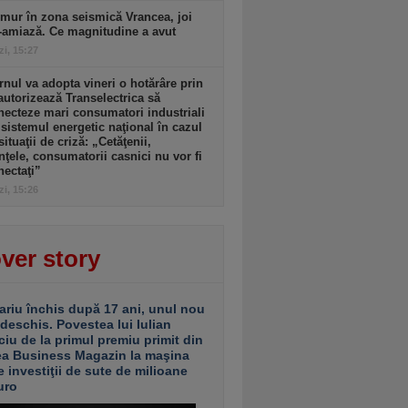
mur în zona seismică Vrancea, joi
-amiază. Ce magnitudine a avut
zi, 15:27
nul va adopta vineri o hotărâre prin
autorizează Transelectrica să
ecteze mari consumatori industriali
 sistemul energetic naţional în cazul
situaţii de criză: „Cetăţenii,
nţele, consumatorii casnici nu vor fi
ectaţi”
zi, 15:26
ver story
ariu închis după 17 ani, unul nou
 deschis. Povestea lui Iulian
ciu de la primul premiu primit din
ea Business Magazin la maşina
e investiţii de sute de milioane
uro