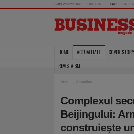
Curs valutar BNR
- 06.08.2026
EUR
- 5.2473 
HOME
ACTUALITATE
COVER STOR
REVISTA BM
Home
Actualitate
Complexul secr
Beijingului: A
construieşte u