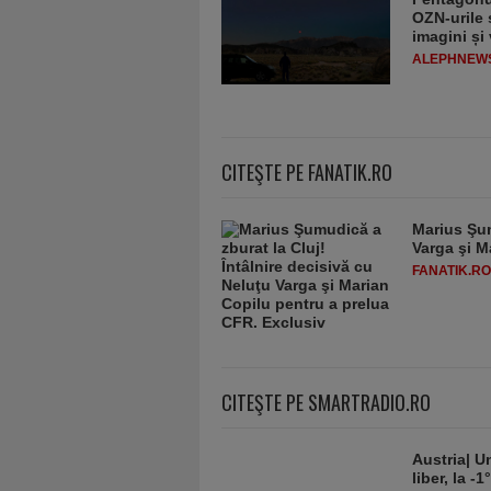
OZN-urile ș
imagini și
ALEPHNEW
CITEŞTE PE FANATIK.RO
Marius Şum
Varga şi M
FANATIK.RO
CITEŞTE PE SMARTRADIO.RO
Austria| Un
liber, la 