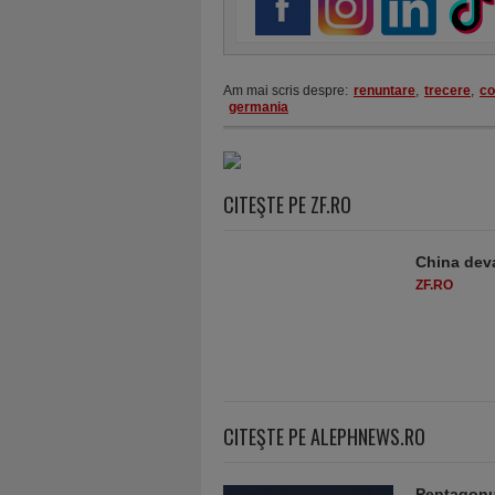
Am mai scris despre:
renuntare
,
trecere
,
co
germania
CITEŞTE PE ZF.RO
China deva
ZF.RO
CITEŞTE PE ALEPHNEWS.RO
Pentagonul