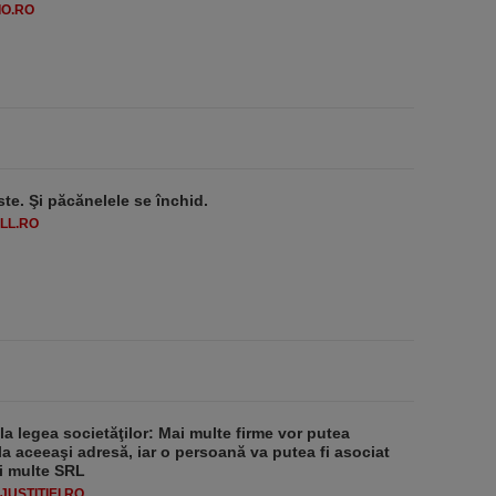
O.RO
ste. Şi păcănelele se închid.
LL.RO
 la legea societăţilor: Mai multe firme vor putea
la aceeaşi adresă, iar o persoană va putea fi asociat
i multe SRL
USTITIEI.RO