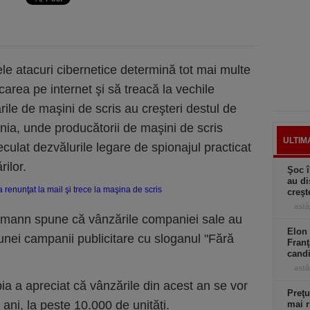
le atacuri cibernetice determină tot mai multe
area pe internet şi să treacă la vechile
rile de maşini de scris au creşteri destul de
nia, unde producătorii de maşini de scris
ULTIM
lat dezvălurile legare de spionajul practicat
ilor.
Şoc î
au di
creşt
astă
rmann spune că vânzările companiei sale au
Elon 
unei campanii publicitare cu sloganul "Fără
Franţ
candi
astă
ia a apreciat că vânzările din acest an se vor
Preţu
 ani, la peste 10.000 de unităţi.
mai r