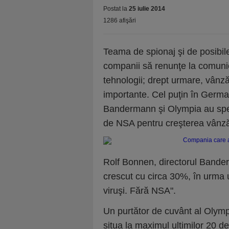
Postat la
25 iulie 2014
1286 afişări
Teama de spionaj şi de posibile
companii să renunţe la comunic
tehnologii; drept urmare, vânză
importante. Cel puţin în Germa
Bandermann şi Olympia au specu
de NSA pentru creşterea vânzăr
Rolf Bonnen, directorul Bande
crescut cu circa 30%, în urma 
viruşi. Fără NSA".
Un purtător de cuvânt al Olymp
situa la maximul ultimilor 20 de