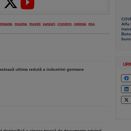
COVE
Alfa
mpanie
,
masina
,
masini
,
vanzari
,
crestere
,
spionaj
,
nsa
,
tran
Boto
burs
UR
stează ultima redută a industriei germane
 declasifică a cincea tranșă de documente privind