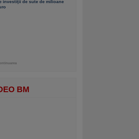
e investiţii de sute de milioane
uro
ontinuarea
DEO BM