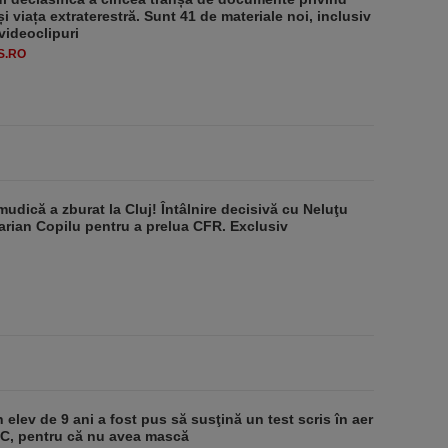
i viața extraterestră. Sunt 41 de materiale noi, inclusiv
 videoclipuri
S.RO
udică a zburat la Cluj! Întâlnire decisivă cu Neluţu
arian Copilu pentru a prelua CFR. Exclusiv
 elev de 9 ani a fost pus să susţină un test scris în aer
-1°C, pentru că nu avea mască