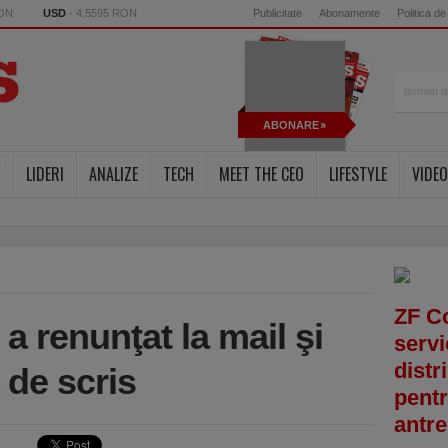
RON
USD
- 4.5595 RON
Publicitate
Abonamente
Politica de
ABONARE
Y
LIDERI
ANALIZE
TECH
MEET THE CEO
LIFESTYLE
VIDEO
ZF C
 renunţat la mail şi
servi
distr
 de scris
pentr
antre