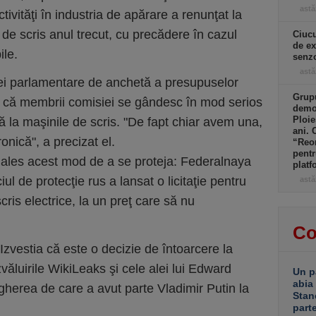
astă
vităţi în industria de apărare a renunţat la
 de scris anul trecut, cu precădere în cazul
Ciucu
de ex
ile.
senzo
astă
iei parlamentare de anchetă a presupuselor
Grupu
 că membrii comisiei se gândesc în mod serios
demol
Ploie
nă la maşinile de scris. "De fapt chiar avem una,
ani. 
onică", a precizat el.
“Reor
pentr
u ales acest mod de a se proteja: Federalnaya
platf
l de protecţie rus a lansat o licitaţie pentru
astă
ris electrice, la un preţ care să nu
Co
zvestia că este o decizie de întoarcere la
ăluirile WikiLeaks şi cele alei lui Edward
Un p
abia
herea de care a avut parte Vladimir Putin la
Stan
part