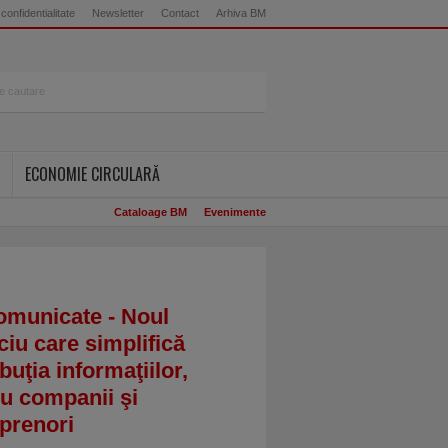
 confidentialitate
Newsletter
Contact
Arhiva BM
ECONOMIE CIRCULARĂ
Cataloage BM
Evenimente
omunicate - Noul
ciu care simplifică
ibuţia informaţiilor,
u companii şi
prenori