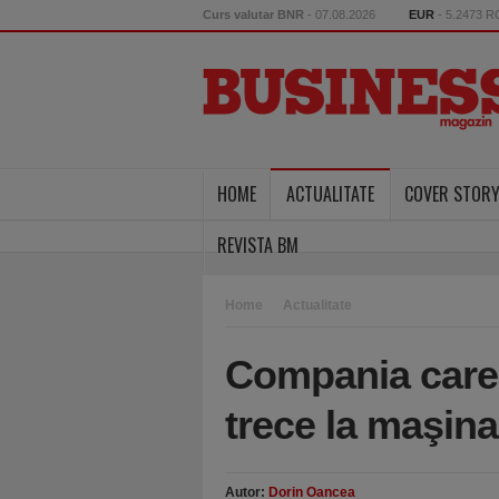
Curs valutar BNR
- 07.08.2026
EUR
- 5.2473 
HOME
ACTUALITATE
COVER STOR
REVISTA BM
Home
Actualitate
Compania care a
trece la maşina
Autor:
Dorin Oancea