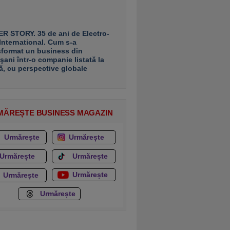
R STORY. 35 de ani de Electro-
 International. Cum s-a
sformat un business din
şani într-o companie listată la
ă, cu perspective globale
MĂREȘTE BUSINESS MAGAZIN
Urmărește
Urmărește
Urmărește
Urmărește
Urmărește
Urmărește
Urmărește