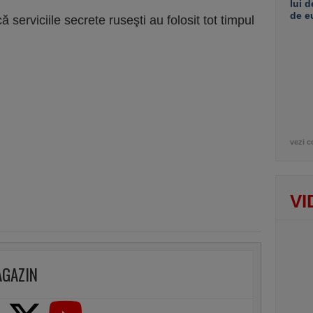
lui d
de e
 serviciile secrete ruseşti au folosit tot timpul
vezi c
VI
AGAZIN