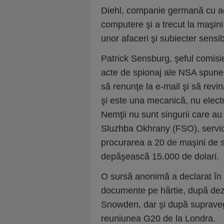
Diehl, companie germană cu acti
computere şi a trecut la maşini
unor afaceri şi subiecter sensib
Patrick Sensburg, şeful comis
acte de spionaj ale NSA spune
să renunţe la e-mail şi să revi
şi este una mecanică, nu electr
Nemţii nu sunt singurii care a
Sluzhba Okhrany (FSO), serviciu
procurarea a 20 de maşini de sc
depăşească 15.000 de dolari.
O sursă anonimă a declarat în I
documente pe hârtie, după dezv
Snowden, dar şi după supraveg
reuniunea G20 de la Londra.