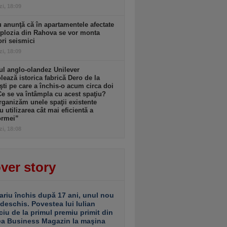
zi, 18:09
 anunţă că în apartamentele afectate
plozia din Rahova se vor monta
ri seismici
zi, 18:09
l anglo-olandez Unilever
ează istorica fabrică Dero de la
şti pe care a închis-o acum circa doi
Ce se va întâmpla cu acest spaţiu?
ganizăm unele spaţii existente
u utilizarea cât mai eficientă a
ormei”
zi, 18:08
ver story
ariu închis după 17 ani, unul nou
 deschis. Povestea lui Iulian
ciu de la primul premiu primit din
ea Business Magazin la maşina