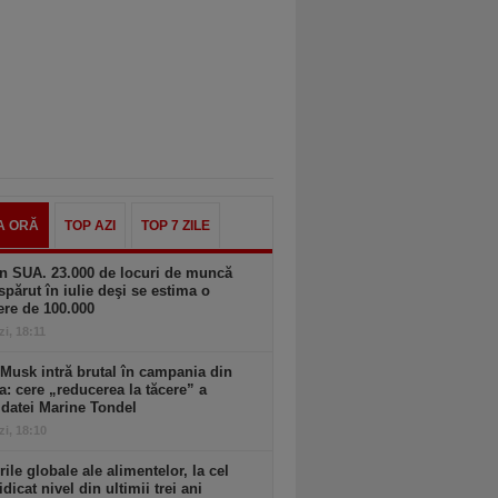
A ORĂ
TOP AZI
TOP 7 ZILE
n SUA. 23.000 de locuri de muncă
spărut în iulie deşi se estima o
ere de 100.000
zi, 18:11
Musk intră brutal în campania din
a: cere „reducerea la tăcere” a
datei Marine Tondel
zi, 18:10
rile globale ale alimentelor, la cel
idicat nivel din ultimii trei ani