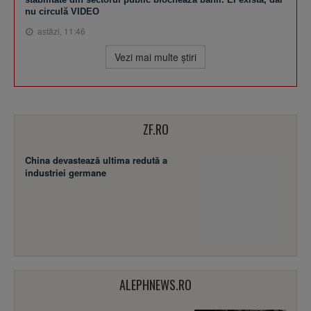
nu circulă VIDEO
astăzi, 11:46
Vezi mai multe ştiri
ZF.RO
China devastează ultima redută a
industriei germane
ALEPHNEWS.RO