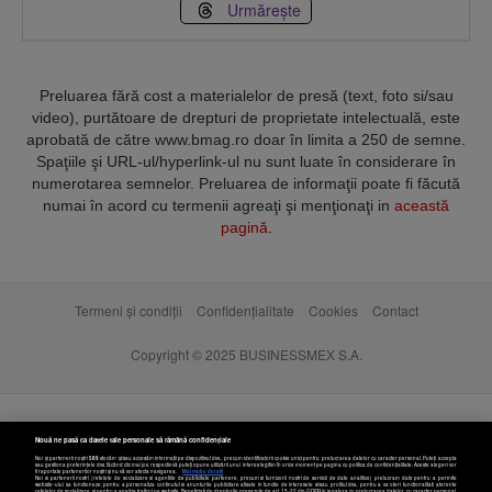
Urmărește
Preluarea fără cost a materialelor de presă (text, foto si/sau
video), purtătoare de drepturi de proprietate intelectuală, este
aprobată de către www.bmag.ro doar în limita a 250 de semne.
Spaţiile şi URL-ul/hyperlink-ul nu sunt luate în considerare în
numerotarea semnelor. Preluarea de informaţii poate fi făcută
numai în acord cu termenii agreaţi şi menţionaţi in
această
pagină
.
Termeni și condiții
Confidențialitate
Cookies
Contact
Copyright © 2025 BUSINESSMEX S.A.
Nouă ne pasă ca datele tale personale să rămână confidențiale
Noi și partenerii noștri
589
stocăm și/sau accesăm informații pe dispozitivul dvs., precum identificatorii cookie unici pentru prelucrarea datelor cu caracter personal. Puteți accepta
sau gestiona preferințele dvs. făcând clic mai jos, respectiv vă puteți opune utilizării unui interes legitim în orice moment pe pagina cu politica de confidențialitate. Aceste alegeri vor
fi raportate partenerilor noștri și nu vă vor afecta navigarea.
Mai multe detalii
Noi si partenerii nostri (retelele de socializare si agentiile de publicitate partenere, precum si furnizorii nostri de servicii de date analitice) prelucram date pentru a permite
website-ului sa functioneze, pentru a personaliza continutul si anunturile publicitare afisate in functie de interesele si/sau profilul dvs., pentru a va oferi functionalitati aferente
retelelor de socializare si pentru a analiza traficul pe website. Beneficiati de drepturile prevazute de art. 15-22 din GDPR in legatura cu prelucrarea datelor cu caracter personal.