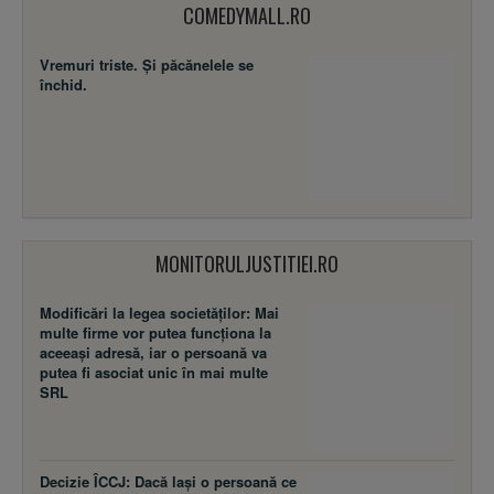
COMEDYMALL.RO
Vremuri triste. Şi păcănelele se
închid.
MONITORULJUSTITIEI.RO
Modificări la legea societăţilor: Mai
multe firme vor putea funcţiona la
aceeaşi adresă, iar o persoană va
putea fi asociat unic în mai multe
SRL
Decizie ÎCCJ: Dacă laşi o persoană ce