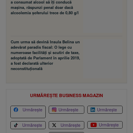
a consumat alcool să îţi conducă
maşina, răspunzi penal doar dacă
alcoolemia şoferului trece de 0,80 g/l
Cum urma să devină Insula Belina un
adevărat paradis fiscal: O lege cu
numeroase facilităţi şi scutiri de taxe,
adoptată de Parlament în aprilie 2019,
a fost declarată ulterior
neconstituţională
URMĂREȘTE BUSINESS MAGAZIN
Urmărește
Urmărește
Urmărește
Urmărește
Urmărește
Urmărește