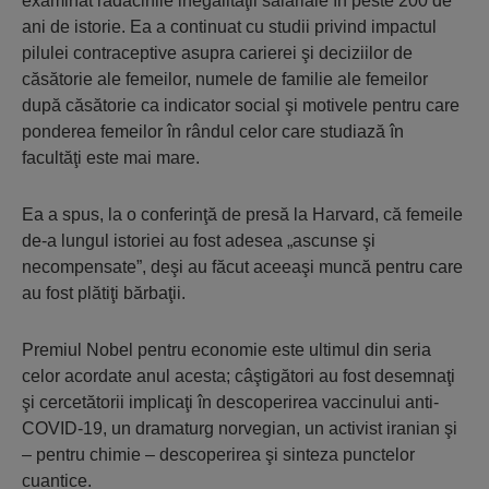
examinat rădăcinile inegalităţii salariale în peste 200 de
ani de istorie. Ea a continuat cu studii privind impactul
pilulei contraceptive asupra carierei şi deciziilor de
căsătorie ale femeilor, numele de familie ale femeilor
după căsătorie ca indicator social şi motivele pentru care
ponderea femeilor în rândul celor care studiază în
facultăţi este mai mare.
Ea a spus, la o conferinţă de presă la Harvard, că femeile
de-a lungul istoriei au fost adesea „ascunse şi
necompensate”, deşi au făcut aceeaşi muncă pentru care
au fost plătiţi bărbaţii.
Premiul Nobel pentru economie este ultimul din seria
celor acordate anul acesta; câştigători au fost desemnaţi
şi cercetătorii implicaţi în descoperirea vaccinului anti-
COVID-19, un dramaturg norvegian, un activist iranian şi
– pentru chimie – descoperirea şi sinteza punctelor
cuantice.