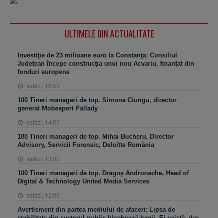
ULTIMELE DIN ACTUALITATE
Investiţie de 23 milioane euro la Constanţa: Consiliul
Judeţean începe construcţia unui nou Acvariu, finanţat din
fonduri europene
astăzi, 16:50
100 Tineri manageri de top. Simona Ciungu, director
general Mobexpert Pallady
astăzi, 14:00
100 Tineri manageri de top. Mihai Bucheru, Director
Advisory, Servicii Forensic, Deloitte România
astăzi, 13:00
100 Tineri manageri de top. Dragoş Andronache, Head of
Digital & Technology United Media Services
astăzi, 12:00
Avertisment din partea mediului de afaceri: Lipsa de
stabilitate din sectorul public blochează banii. Ei există, dar