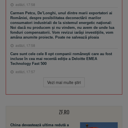
astăzi, 17:58
Carmen Petcu, De’Longhi, unul dintre marii exportatori ai
României, despre posibilitatea deconectării marilor
consumatori industriali de la sistemul energetic naţional:
Noi dacă nu producem şi nu vindem, nu avem de unde lua
fonduri compensatorii. Vom revizui iarăşi investiţiile, vom
amâna anumite proiecte. Poate ne salvează ploaia
astăzi, 17:58
Care sunt cele cele 8 opt companii româneşti care au fost
incluse în cea mai recentă ediţie a Deloitte EMEA
Technology Fast 500
astăzi, 17:57
Vezi mai multe ştiri
ZF.RO
China devastează ultima redută a