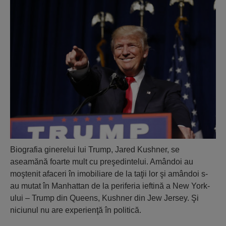
Biografia ginerelui lui Trump, Jared Kushner, se
aseamănă foarte mult cu preşedintelui. Amândoi au
moştenit afaceri în imobiliare de la taţii lor şi amândoi s-
au mutat în Manhattan de la periferia ieftină a New York-
ului – Trump din Queens, Kushner din Jew Jersey. Şi
niciunul nu are experienţă în politică.