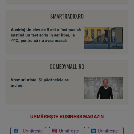
SMARTRADIO.RO
Austria| Un elev de 9 ani a fost pus să
susţină un test scris în aer liber, la
-1°C, pentru că nu avea mască
COMEDYMALL.RO
Vremuri triste. Şi păcănelele se
închid.
URMĂREȘTE BUSINESS MAGAZIN
Urmărește
Urmărește
Urmărește