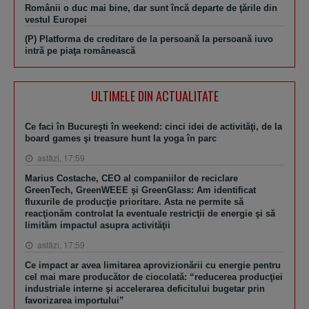
Românii o duc mai bine, dar sunt încă departe de ţările din
vestul Europei
(P) Platforma de creditare de la persoană la persoană iuvo
intră pe piaţa românească
ULTIMELE DIN ACTUALITATE
Ce faci în Bucureşti în weekend: cinci idei de activităţi, de la
board games şi treasure hunt la yoga în parc
astăzi, 17:59
Marius Costache, CEO al companiilor de reciclare
GreenTech, GreenWEEE şi GreenGlass: Am identificat
fluxurile de producţie prioritare. Asta ne permite să
reacţionăm controlat la eventuale restricţii de energie şi să
limităm impactul asupra activităţii
astăzi, 17:59
Ce impact ar avea limitarea aprovizionării cu energie pentru
cel mai mare producător de ciocolată: “reducerea producţiei
industriale interne şi accelerarea deficitului bugetar prin
favorizarea importului”