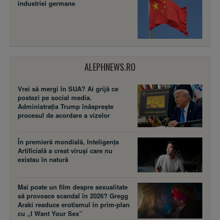
industriei germane
ALEPHNEWS.RO
Vrei să mergi în SUA? Ai grijă ce
postezi pe social media.
Administrația Trump înăsprește
procesul de acordare a vizelor
În premieră mondială, Inteligența
Artificială a creat viruși care nu
existau în natură
Mai poate un film despre sexualitate
să provoace scandal în 2026? Gregg
Araki readuce erotismul în prim-plan
cu „I Want Your Sex”