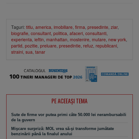
Taguri:
titlu
,
america
,
imobiliare
,
firma
,
presedinte
,
ziar
,
biografie
,
consultant
,
politica
,
afaceri
,
consultanti
,
experienta
,
ieftin
,
manhattan
,
mostenire
,
mutare
,
new york
,
partid
,
pozitie
,
preluare
,
presedintie
,
refuz
,
republicani
,
straini
,
sua
,
tanar
PE ACEEAŞI TEMA
Sute de firme vor putea primi câte 50.000 lei nerambursabili
de la guvern
Mişcare surpriză: MOL vrea să-şi transforme jumătate
benzinării până la finalul anului