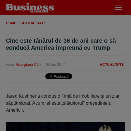
Desch
meniu
HOME
ACTUALITATE
Cine este tânărul de 36 de ani care o să
conducă America impreună cu Trump
Autor:
Georgiana Călin
26 ian 2017
ACTUALITATE
Jared Kushner a condus o firmă de imobiliare şi un ziar
săptămânal. Acum, el este „sfătuitorul” preşedintelui
Americii.