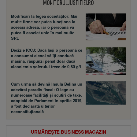
MONITORULJUSTITIEI.RO
Modificări la legea societăţilor: Mai
multe firme vor putea funcţiona la
aceeaşi adresă, iar o persoană va
putea fi asociat unic în mai multe
SRL
Decizie ÎCCJ: Dacă laşi o persoană ce
a consumat alcool să îţi conducă
maşina, răspunzi penal doar dacă
alcoolemia şoferului trece de 0,80 g/l
Cum urma să devină Insula Belina un
adevărat paradis fiscal: O lege cu
numeroase facilităţi şi scutiri de taxe,
adoptată de Parlament în aprilie 2019,
a fost declarată ulterior
neconstituţională
URMĂREȘTE BUSINESS MAGAZIN