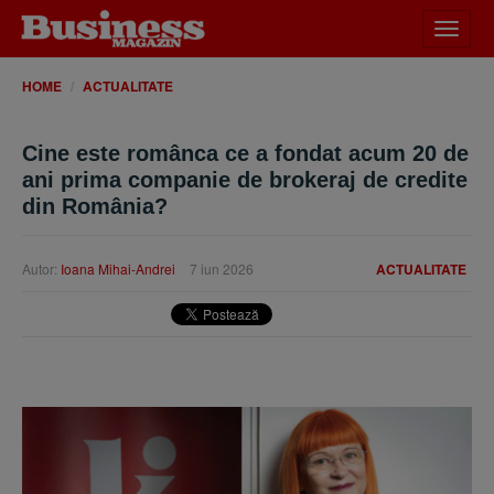
Desch
meniu
HOME
ACTUALITATE
Cine este românca ce a fondat acum 20 de
ani prima companie de brokeraj de credite
din România?
Autor:
Ioana Mihai-Andrei
7 iun 2026
ACTUALITATE