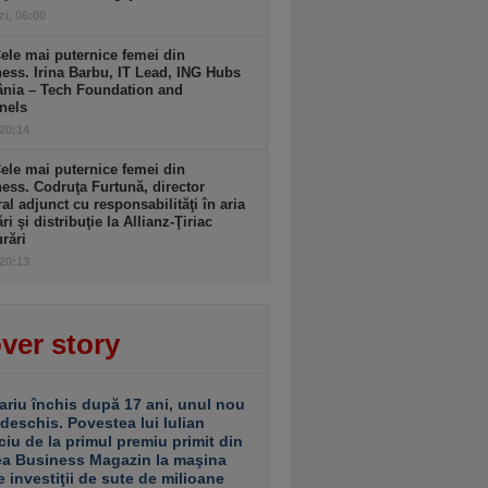
zi, 06:00
ele mai puternice femei din
ess. Irina Barbu, IT Lead, ING Hubs
nia – Tech Foundation and
nels
 20:14
ele mai puternice femei din
ess. Codruţa Furtună, director
al adjunct cu responsabilităţi în aria
ri şi distribuţie la Allianz-Ţiriac
rări
 20:13
ver story
ariu închis după 17 ani, unul nou
 deschis. Povestea lui Iulian
ciu de la primul premiu primit din
ea Business Magazin la maşina
e investiţii de sute de milioane