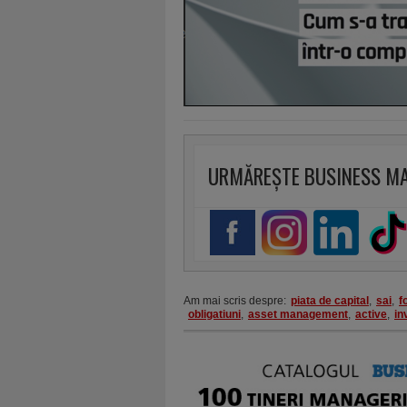
URMĂREȘTE BUSINESS M
Am mai scris despre:
piata de capital
,
sai
,
f
obligatiuni
,
asset management
,
active
,
in