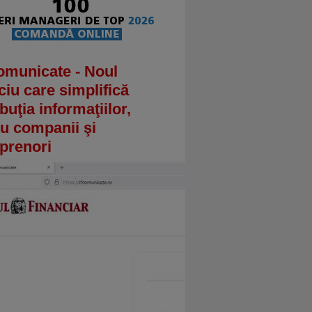
omunicate - Noul
ciu care simplifică
ibuţia informaţiilor,
u companii şi
prenori