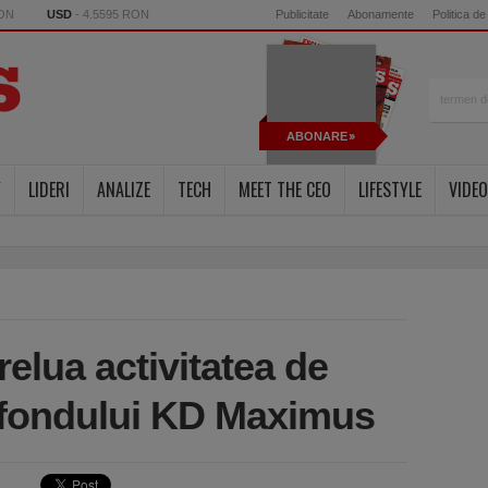
RON
USD
- 4.5595 RON
Publicitate
Abonamente
Politica de
ABONARE
Y
LIDERI
ANALIZE
TECH
MEET THE CEO
LIFESTYLE
VIDEO
relua activitatea de
 fondului KD Maximus