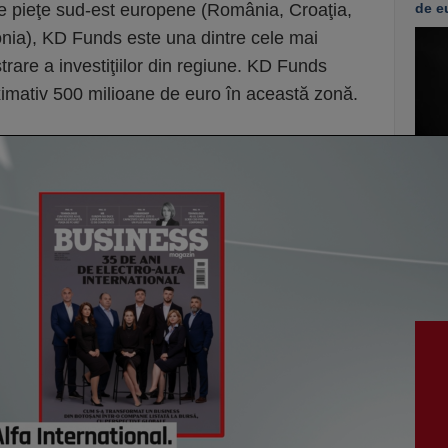
e pieţe sud-est europene (România, Croaţia,
de e
ia), KD Funds este una dintre cele mai
trare a investiţiilor din regiune. KD Funds
imativ 500 milioane de euro în această zonă.
vezi c
VI