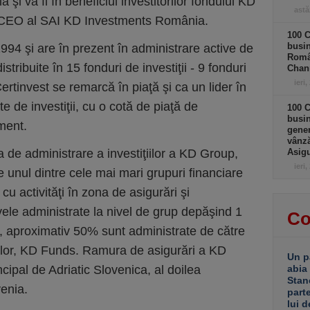
 va fi în beneficiul investitorilor fondului KD
astă
 CEO al SAI KD Investments România.
100 C
busin
 1994 şi are în prezent în administrare active de
Româ
tribuite în 15 fonduri de investiţii - 9 fonduri
Chan
ieri,
ertinvest se remarcă în piaţă şi ca un lider în
te de investiţii, cu o cotă de piaţă de
100 C
busin
ment.
gener
vânză
 de administrare a investiţiilor a KD Group,
Asigu
ieri,
e unul dintre cele mai mari grupuri financiare
u activităţi în zona de asigurări şi
tivele administrate la nivel de grup depăşind 1
Co
a, aproximativ 50% sunt administrate de către
velor, KD Funds. Ramura de asigurări a KD
Un p
cipal de Adriatic Slovenica, al doilea
abia
Stan
venia.
part
lui d