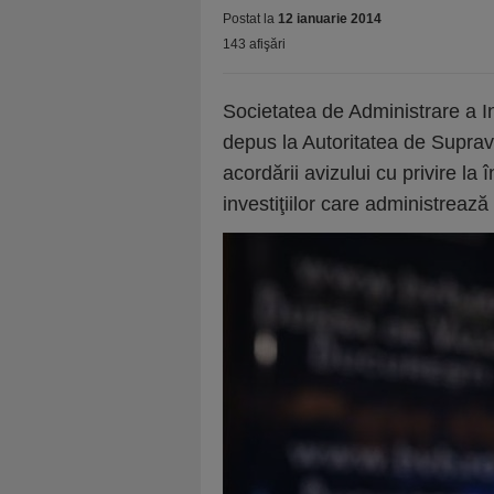
Postat la
12 ianuarie 2014
143 afişări
Societatea de Administrare a I
depus la Autoritatea de Supra
acordării avizului cu privire la 
investiţiilor care administrea