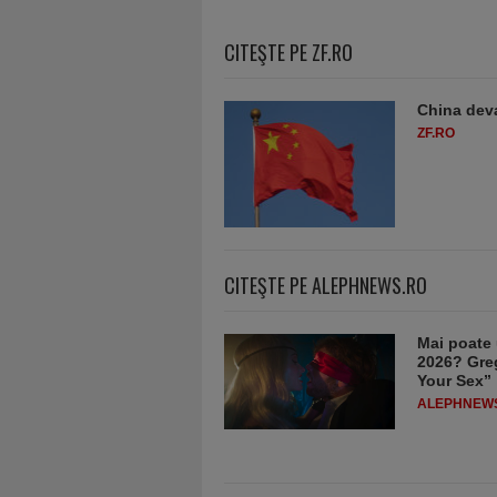
CITEŞTE PE ZF.RO
China deva
ZF.RO
CITEŞTE PE ALEPHNEWS.RO
Mai poate 
2026? Greg
Your Sex”
ALEPHNEW