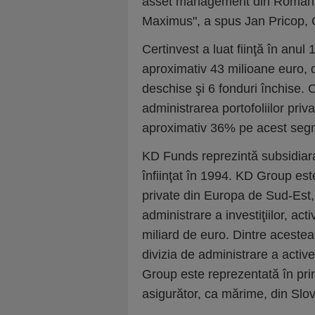
asset management din România şi
Maximus", a spus Jan Pricop,
Certinvest a luat fiinţă în anul
aproximativ 43 milioane euro, dis
deschise şi 6 fonduri închise. C
administrarea portofoliilor priva
aproximativ 36% pe acest seg
KD Funds reprezintă subsidiara
înfiinţat în 1994. KD Group est
private din Europa de Sud-Est, c
administrare a investiţiilor, ac
miliard de euro. Dintre aceste
divizia de administrare a acti
Group este reprezentată în prin
asigurător, ca mărime, din Slo