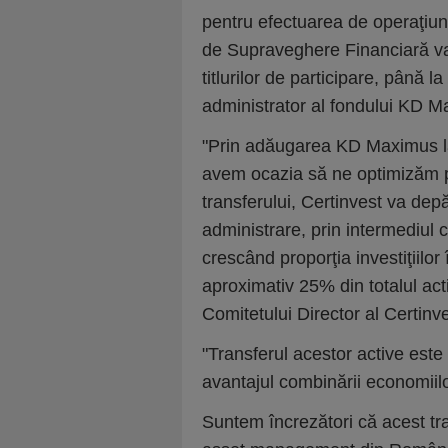
pentru efectuarea de operaţiuni
de Supraveghere Financiară v
titlurilor de participare, până 
administrator al fondului KD M
"Prin adăugarea KD Maximus la 
avem ocazia să ne optimizăm pr
transferului, Certinvest va dep
administrare, prin intermediul c
crescând proporţia investiţiilor
aproximativ 25% din totalul act
Comitetului Director al Certinve
"Transferul acestor active est
avantajul combinării economiil
Suntem încrezători că acest tr