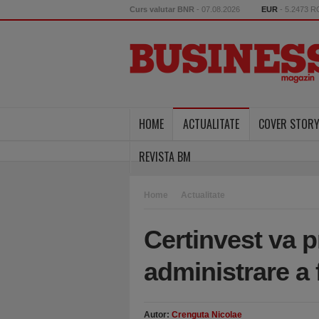
Curs valutar BNR
- 07.08.2026
EUR
- 5.2473 
HOME
ACTUALITATE
COVER STOR
REVISTA BM
Home
Actualitate
Certinvest va p
administrare a
Autor:
Crenguta Nicolae