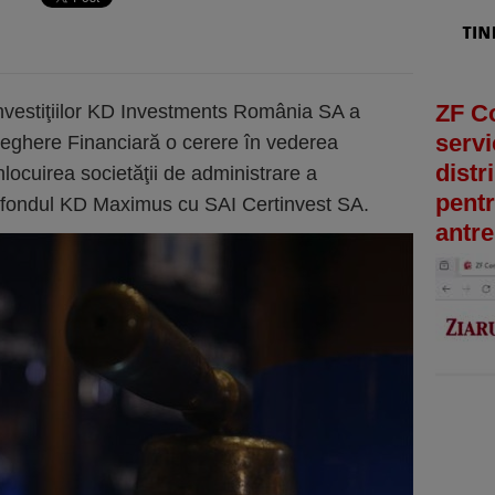
ZF C
nvestiţiilor KD Investments România SA a
servi
veghere Financiară o cerere în vederea
distr
înlocuirea societăţii de administrare a
pentr
ză fondul KD Maximus cu SAI Certinvest SA.
antre