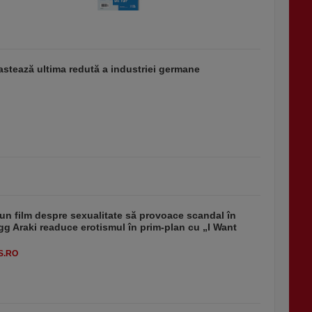
stează ultima redută a industriei germane
un film despre sexualitate să provoace scandal în
g Araki readuce erotismul în prim-plan cu „I Want
S.RO