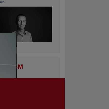
uro
ontinuarea
DEO BM