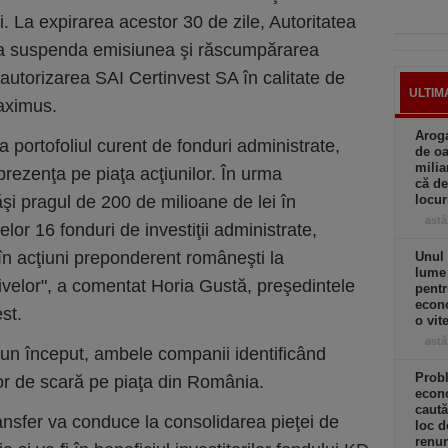
. La expirarea acestor 30 de zile, Autoritatea
a suspenda emisiunea şi răscumpărarea
la autorizarea SAI Certinvest SA în calitate de
ULTIM
aximus.
Aroga
portofoliul curent de fonduri administrate,
de oa
milia
ezenţa pe piaţa acţiunilor. În urma
că de
ăşi pragul de 200 de milioane de lei în
locu
astă
elor 16 fonduri de investiţii administrate,
 în acţiuni preponderent româneşti la
Unul 
lume
ivelor", a comentat Horia Gustă, preşedintele
pentr
econo
st.
o vit
astă
e un început, ambele companii identificând
Prob
or de scară pe piaţa din România.
econo
caută
ansfer va conduce la consolidarea pieţei de
loc d
renun