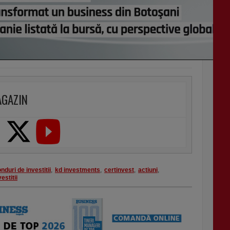
AGAZIN
onduri de investitii
,
kd investments
,
certinvest
,
actiuni
,
vestitii