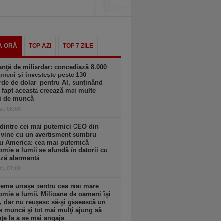
A ORĂ
TOP AZI
TOP 7 ZILE
nţă de miliardar: concediază 8.000
meni şi investeşte peste 130
rde de dolari pentru AI, sunţinând
 fapt aceasta creează mai multe
ri de muncă
zi, 08:00
dintre cei mai puternici CEO din
 vine cu un avertisment sumbru
u America: cea mai puternică
mie a lumii se afundă în datorii cu
eză alarmantă
zi, 07:00
leme uriaşe pentru cea mai mare
mie a lumii. Milioane de oameni îşi
, dar nu reuşesc să-şi găsească un
e muncă şi tot mai mulţi ajung să
ţe la a se mai angaja