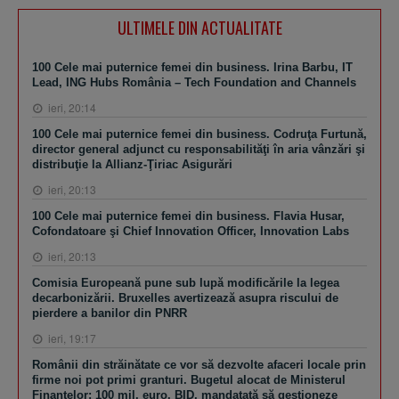
ULTIMELE DIN ACTUALITATE
100 Cele mai puternice femei din business. Irina Barbu, IT
Lead, ING Hubs România – Tech Foundation and Channels
ieri, 20:14
100 Cele mai puternice femei din business. Codruţa Furtună,
director general adjunct cu responsabilităţi în aria vânzări şi
distribuţie la Allianz-Ţiriac Asigurări
ieri, 20:13
100 Cele mai puternice femei din business. Flavia Husar,
Cofondatoare şi Chief Innovation Officer, Innovation Labs
ieri, 20:13
Comisia Europeană pune sub lupă modificările la legea
decarbonizării. Bruxelles avertizează asupra riscului de
pierdere a banilor din PNRR
ieri, 19:17
Românii din străinătate ce vor să dezvolte afaceri locale prin
firme noi pot primi granturi. Bugetul alocat de Ministerul
Finanţelor: 100 mil. euro. BID, mandatată să gestioneze