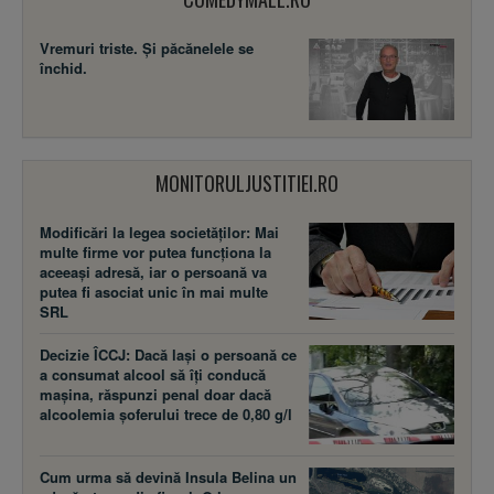
Vremuri triste. Şi păcănelele se
închid.
MONITORULJUSTITIEI.RO
Modificări la legea societăţilor: Mai
multe firme vor putea funcţiona la
aceeaşi adresă, iar o persoană va
putea fi asociat unic în mai multe
SRL
Decizie ÎCCJ: Dacă laşi o persoană ce
a consumat alcool să îţi conducă
maşina, răspunzi penal doar dacă
alcoolemia şoferului trece de 0,80 g/l
Cum urma să devină Insula Belina un