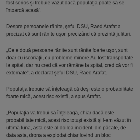
fost serios şi trebuie văzut dacă populaţia poate să se
întoarcă acasă”.
Despre persoanele rănite, şeful DSU, Raed Arafat a
precizat că sunt rănite uşor, precizând că prezintă julituri.
„Cele două persoane rănite sunt rănite foarte uşor, sunt
doar cu iscoriaţii, cu probleme minore.Au fost transportate
la spital, dar nu cred că vor rămâne la spital, cred că vor fi
externate”, a declarat şeful DSU, Raed Arafat.
Populaţia trebuie să înţeleagă că deşi este o probabilitate
foarte mică, acest risc există, a spus Arafat.
„Populaţia va trebui să înţeleagă, chiar dacă este
probabilitate mică, acest risc totuşi există şi l-am văzut în
ultimă luna, asta este al doilea incident, din păcate, de
data asta, drona a explodat chiar lovind un bloc