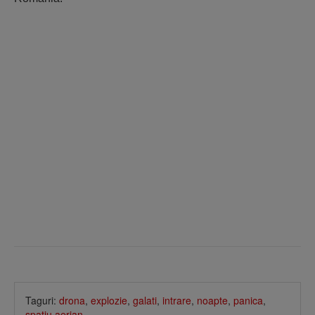
Taguri:
drona
,
explozie
,
galati
,
intrare
,
noapte
,
panica
,
spatiu aerian