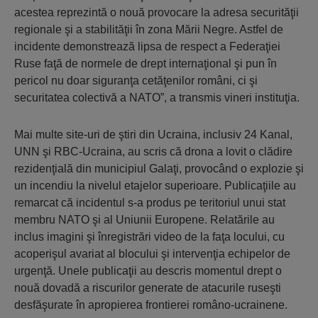
acestea reprezintă o nouă provocare la adresa securităţii
regionale şi a stabilităţii în zona Mării Negre. Astfel de
incidente demonstrează lipsa de respect a Federaţiei
Ruse faţă de normele de drept internaţional şi pun în
pericol nu doar siguranţa cetăţenilor români, ci şi
securitatea colectivă a NATO”, a transmis vineri instituţia.
Mai multe site-uri de ştiri din Ucraina, inclusiv 24 Kanal,
UNN şi RBC-Ucraina, au scris că drona a lovit o clădire
rezidenţială din municipiul Galaţi, provocând o explozie şi
un incendiu la nivelul etajelor superioare. Publicaţiile au
remarcat că incidentul s-a produs pe teritoriul unui stat
membru NATO şi al Uniunii Europene. Relatările au
inclus imagini şi înregistrări video de la faţa locului, cu
acoperişul avariat al blocului şi intervenţia echipelor de
urgenţă. Unele publicaţii au descris momentul drept o
nouă dovadă a riscurilor generate de atacurile ruseşti
desfăşurate în apropierea frontierei româno-ucrainene.