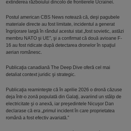
extinderea războiului dincolo de frontierele Ucrainei.
Postul american CBS News notează că, deşi pagubele
materiale directe au fost limitate, incidentul a generat
îngrijorare largă în rândul acestui stat „fost sovietic, astăzi
membru NATO şi UE”, şi a confirmat că două avioane F-
16 au fost ridicate după detectarea dronelor în spaţiul
aerian românesc.
Publicaţia canadiană The Deep Dive oferă cel mai
detaliat context juridic şi strategic.
Publicaţia reaminteşte că în aprilie 2026 o dronă căzuse
deja într-o zonă populată din Galaţi, avariind un stâlp de
electricitate şi o anexă, iar preşedintele Nicuşor Dan
declarase că era „primul incident în care proprietatea
română a fost efectiv avariată.”