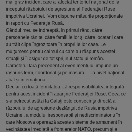
mai grav incident care a afectat teritoriul naţional de la
începutul războiului de agresiune al Federaţiei Ruse
împotriva Ucrainei. Vom dispune măsurile proporţionale
în raport cu Federaţia Rusă.
Gândul meu se îndreaptă, în primul rând, către
persoanele rănite, către familiile lor şi către locatarii care
au trăit clipe îngrozitoare în propriile lor case. Le
mulţumesc pentru calmul cu care au răspuns acestei
situaţii şi îi asigur de tot sprijinul statului român.
Caracterul fără precedent al evenimentului impune un
răspuns ferm, coordonat şi pe măsură — la nivel naţional,
aliat şi internaţional.
Declar, cu toată fermitatea, că responsabilitatea integrală
pentru acest incident îi aparţine Federaţiei Ruse. Ceea ce
s-a petrecut astăzi la Galaţi este consecinţa directă a
războiului de agresiune dezlănţuit de Rusia împotriva
Ucrainei, a modului iresponsabil şi nediscriminatoriu în
care Moscova operează aceste sisteme de armament în
vecinătatea imediată a frontierelor NATO, precum şi a