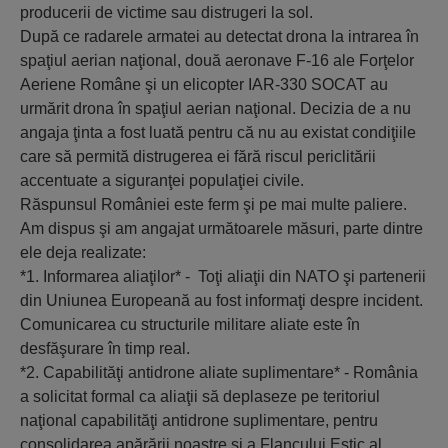
producerii de victime sau distrugeri la sol.
După ce radarele armatei au detectat drona la intrarea în
spaţiul aerian naţional, două aeronave F-16 ale Forţelor
Aeriene Române şi un elicopter IAR-330 SOCAT au
urmărit drona în spaţiul aerian naţional. Decizia de a nu
angaja ţinta a fost luată pentru că nu au existat condiţiile
care să permită distrugerea ei fără riscul periclitării
accentuate a siguranţei populaţiei civile.
Răspunsul României este ferm şi pe mai multe paliere.
Am dispus şi am angajat următoarele măsuri, parte dintre
ele deja realizate:
*1. Informarea aliaţilor* - Toţi aliaţii din NATO şi partenerii
din Uniunea Europeană au fost informaţi despre incident.
Comunicarea cu structurile militare aliate este în
desfăşurare în timp real.
*2. Capabilităţi antidrone aliate suplimentare* - România
a solicitat formal ca aliaţii să deplaseze pe teritoriul
naţional capabilităţi antidrone suplimentare, pentru
consolidarea apărării noastre şi a Flancului Estic al