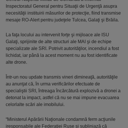
Inspectoratul General pentru Situaţii de Urgenţă asupra
necesităţii instituirii măsurilor de protecţie, fiind transmise
mesaje RO-Alert pentru judeţele Tulcea, Galaţi şi Brăila.
La faţa locului au intervenit forţe şi mijloace ale ISU
Galaţi, sprijinite de alte structuri ale MAI şi de echipe
specializate ale SRI. Potrivit autorităţilor, incendiul a fost
lichidat, iar până la acest moment nu au fost identificate
alte drone.
Într-un nou update transmis vineri dimineaţă, autorităţile
au anunţat că, în urma verificărilor efectuate de
specialiştii SRI, întreaga încărcătură explozivă a dronei a
detonat la impact, astfel că nu se mai impune evacuarea
celorlalte scări ale imobilului.
“Ministerul Apărării Naţionale condamnă ferm acţiunile
iresponsabile ale Federaţiei Ruse şi subliniază că