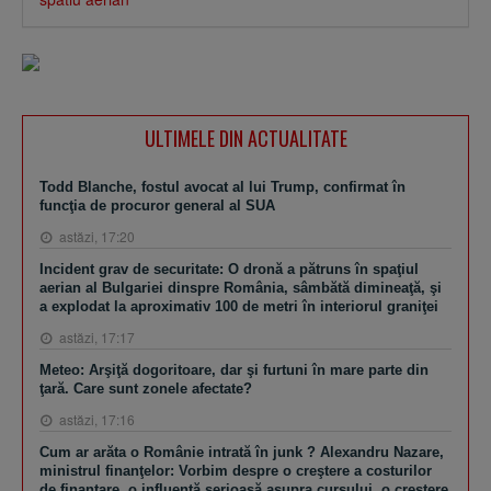
ULTIMELE DIN ACTUALITATE
Todd Blanche, fostul avocat al lui Trump, confirmat în
funcţia de procuror general al SUA
astăzi, 17:20
Incident grav de securitate: O dronă a pătruns în spaţiul
aerian al Bulgariei dinspre România, sâmbătă dimineaţă, şi
a explodat la aproximativ 100 de metri în interiorul graniţei
astăzi, 17:17
Meteo: Arşiţă dogoritoare, dar şi furtuni în mare parte din
ţară. Care sunt zonele afectate?
astăzi, 17:16
Cum ar arăta o Românie intrată în junk ? Alexandru Nazare,
ministrul finanţelor: Vorbim despre o creştere a costurilor
de finanţare, o influenţă serioasă asupra cursului, o creştere