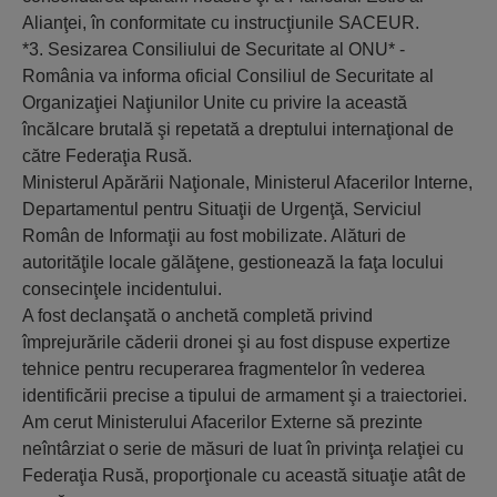
Alianţei, în conformitate cu instrucţiunile SACEUR.
*3. Sesizarea Consiliului de Securitate al ONU* -
România va informa oficial Consiliul de Securitate al
Organizaţiei Naţiunilor Unite cu privire la această
încălcare brutală şi repetată a dreptului internaţional de
către Federaţia Rusă.
Ministerul Apărării Naţionale, Ministerul Afacerilor Interne,
Departamentul pentru Situaţii de Urgenţă, Serviciul
Român de Informaţii au fost mobilizate. Alături de
autorităţile locale gălăţene, gestionează la faţa locului
consecinţele incidentului.
A fost declanşată o anchetă completă privind
împrejurările căderii dronei şi au fost dispuse expertize
tehnice pentru recuperarea fragmentelor în vederea
identificării precise a tipului de armament şi a traiectoriei.
Am cerut Ministerului Afacerilor Externe să prezinte
neîntârziat o serie de măsuri de luat în privinţa relaţiei cu
Federaţia Rusă, proporţionale cu această situaţie atât de