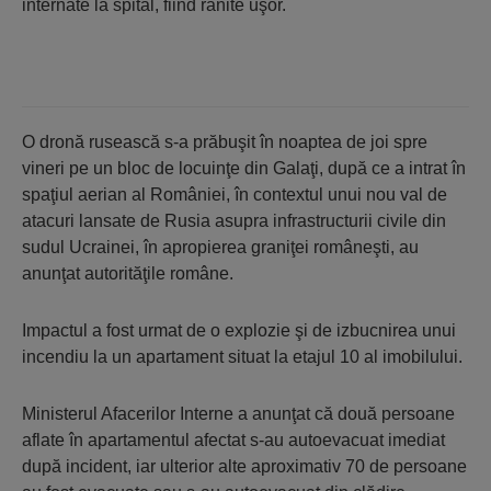
internate la spital, fiind rănite uşor.
O dronă rusească s-a prăbuşit în noaptea de joi spre
vineri pe un bloc de locuinţe din Galaţi, după ce a intrat în
spaţiul aerian al României, în contextul unui nou val de
atacuri lansate de Rusia asupra infrastructurii civile din
sudul Ucrainei, în apropierea graniţei româneşti, au
anunţat autorităţile române.
Impactul a fost urmat de o explozie şi de izbucnirea unui
incendiu la un apartament situat la etajul 10 al imobilului.
Ministerul Afacerilor Interne a anunţat că două persoane
aflate în apartamentul afectat s-au autoevacuat imediat
după incident, iar ulterior alte aproximativ 70 de persoane