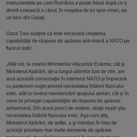
instrumentele pe care România e poate folosi după ce o
dronă rusească a căzut, în noaptea de joi spre vineri, pe
un bloc din Galaţi.
Oana Ţoiu susţine că este necesară creşterea
capabilităţii de răspuns de apărare anti-dronă a NATO pe
flancul estic.
„Atât noi, la nivelul Ministerilor Afacerilor Externe, cât şi
Ministerul Apărării, de-a lungul ultimilor luni de zile, am
avut această conversaţie în interiorul NATO şi împreună
cu partenerii noştri privind necesitatea întăririi flancului
estic, atât la nivelul monitorizării spaţiului aerian, cât şi în
ceea ce priveşte capabilităţile de răspuns de apărare
antiaeriană. Din acest punct de vedere, aliaţii noştri ştiu
necesitatea întăririi flancului estic. Aşa cum ştiţi,
Ministerul Apărării, de astfel, a şi introdus în lista de
achiziţii prioritare mai multe elemente de apărare