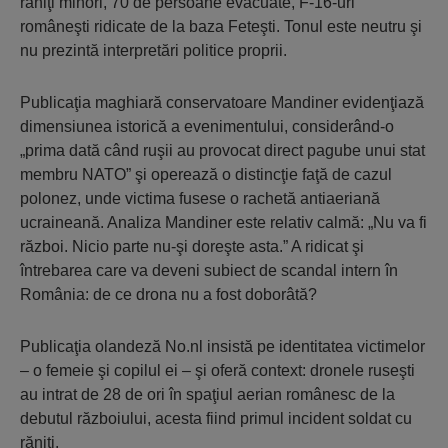
răniţi minori, 70 de persoane evacuate, F-16-uri
româneşti ridicate de la baza Feteşti. Tonul este neutru şi
nu prezintă interpretări politice proprii.
Publicaţia maghiară conservatoare Mandiner evidenţiază
dimensiunea istorică a evenimentului, considerând-o
„prima dată când ruşii au provocat direct pagube unui stat
membru NATO” şi operează o distincţie faţă de cazul
polonez, unde victima fusese o rachetă antiaeriană
ucraineană. Analiza Mandiner este relativ calmă: „Nu va fi
război. Nicio parte nu-şi doreşte asta.” A ridicat şi
întrebarea care va deveni subiect de scandal intern în
România: de ce drona nu a fost doborâtă?
Publicaţia olandeză No.nl insistă pe identitatea victimelor
– o femeie şi copilul ei – şi oferă context: dronele ruseşti
au intrat de 28 de ori în spaţiul aerian românesc de la
debutul războiului, acesta fiind primul incident soldat cu
răniţi.