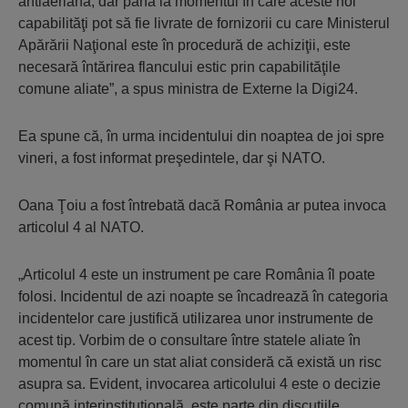
antiaeriană, dar până la momentul în care aceste noi
capabilităţi pot să fie livrate de fornizorii cu care Ministerul
Apărării Naţional este în procedură de achiziţii, este
necesară întărirea flancului estic prin capabilităţile
comune aliate”, a spus ministra de Externe la Digi24.
Ea spune că, în urma incidentului din noaptea de joi spre
vineri, a fost informat preşedintele, dar şi NATO.
Oana Ţoiu a fost întrebată dacă România ar putea invoca
articolul 4 al NATO.
„Articolul 4 este un instrument pe care România îl poate
folosi. Incidentul de azi noapte se încadrează în categoria
incidentelor care justifică utilizarea unor instrumente de
acest tip. Vorbim de o consultare între statele aliate în
momentul în care un stat aliat consideră că există un risc
asupra sa. Evident, invocarea articolului 4 este o decizie
comună interinstituţională, este parte din discuţiile