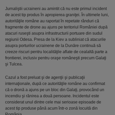
Jurnaliştii ucraineni au amintit că nu este primul incident
de acest tip produs în apropierea graniţei. În ultimele luni,
autorităţile române au raportat în repetate rânduri că
fragmente de drone au ajuns pe teritoriul României după
atacuri ruseşti asupra infrastructurii portuare din sudul
regiunii Odesa. Presa de la Kiev a subliniat că atacurile
asupra porturilor ucrainene de la Dunăre continuă să
creeze riscuri pentru localităţile aflate de cealaltă parte a
frontierei, inclusiv pentru oraşe româneşti precum Galaţi
şi Tulcea.
Cazul a fost preluat şi de agenţii şi publicaţii
internaţionale, după ce autorităţile române au confirmat
că o dronă a ajuns pe un bloc din Galaţi, provocând un
incendiu şi rănirea a două persoane. Incidentul este
considerat unul dintre cele mai serioase episoade de
acest tip produse până acum într-o zonă locuită din
România.