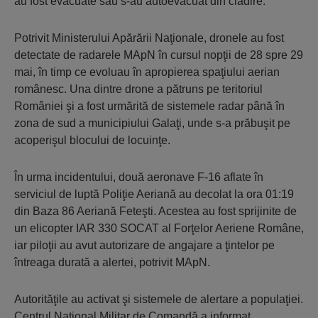
au fost evacuate sau s-au autoevacuat din clădire.
Potrivit Ministerului Apărării Naţionale, dronele au fost
detectate de radarele MApN în cursul nopţii de 28 spre 29
mai, în timp ce evoluau în apropierea spaţiului aerian
românesc. Una dintre drone a pătruns pe teritoriul
României şi a fost urmărită de sistemele radar până în
zona de sud a municipiului Galaţi, unde s-a prăbuşit pe
acoperişul blocului de locuinţe.
În urma incidentului, două aeronave F-16 aflate în
serviciul de luptă Poliţie Aeriană au decolat la ora 01:19
din Baza 86 Aeriană Feteşti. Acestea au fost sprijinite de
un elicopter IAR 330 SOCAT al Forţelor Aeriene Române,
iar piloţii au avut autorizare de angajare a ţintelor pe
întreaga durată a alertei, potrivit MApN.
Autorităţile au activat şi sistemele de alertare a populaţiei.
Centrul Naţional Militar de Comandă a informat