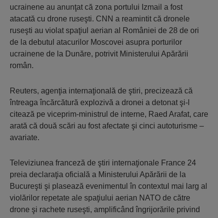
ucrainene au anunţat că zona portului Izmail a fost
atacată cu drone ruseşti. CNN a reamintit că dronele
ruseşti au violat spaţiul aerian al României de 28 de ori
de la debutul atacurilor Moscovei asupra porturilor
ucrainene de la Dunăre, potrivit Ministerului Apărării
român.
Reuters, agenţia internaţională de ştiri, precizează că
întreaga încărcătură explozivă a dronei a detonat şi-l
citează pe viceprim-ministrul de interne, Raed Arafat, care
arată că două scări au fost afectate şi cinci autoturisme –
avariate.
Televiziunea franceză de ştiri internaţionale France 24
preia declaraţia oficială a Ministerului Apărării de la
Bucureşti şi plasează evenimentul în contextul mai larg al
violărilor repetate ale spaţiului aerian NATO de către
drone şi rachete ruseşti, amplificând îngrijorările privind