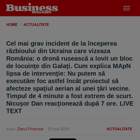
Desch
meniu
HOME
ACTUALITATE
Cel mai grav incident de la începerea
răzbioului din Ucraina care vizeaza
România: o dronă rusească a lovit un bloc
de locuinţe din Galaţi. Cum explica MApN
lipsa de intervenţie: Nu putem să
executăm foc astfel încât proiectul să
afecteze spaţiul aerian al unei ţări vecine.
Timpul de 4 minute a fost extrem de scurt.
Nicuşor Dan reacţionează după 7 ore. LIVE
TEXT
Autor:
Ziarul Financiar
29 mai 2026
ACTUALITATE