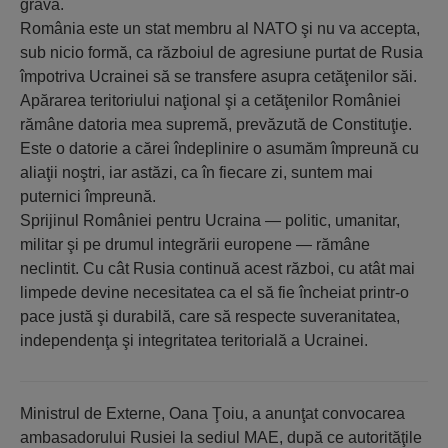
gravă.
România este un stat membru al NATO şi nu va accepta,
sub nicio formă, ca războiul de agresiune purtat de Rusia
împotriva Ucrainei să se transfere asupra cetăţenilor săi.
Apărarea teritoriului naţional şi a cetăţenilor României
rămâne datoria mea supremă, prevăzută de Constituţie.
Este o datorie a cărei îndeplinire o asumăm împreună cu
aliaţii noştri, iar astăzi, ca în fiecare zi, suntem mai
puternici împreună.
Sprijinul României pentru Ucraina — politic, umanitar,
militar şi pe drumul integrării europene — rămâne
neclintit. Cu cât Rusia continuă acest război, cu atât mai
limpede devine necesitatea ca el să fie încheiat printr-o
pace justă şi durabilă, care să respecte suveranitatea,
independenţa şi integritatea teritorială a Ucrainei.
Ministrul de Externe, Oana Ţoiu, a anunţat convocarea
ambasadorului Rusiei la sediul MAE, după ce autorităţile