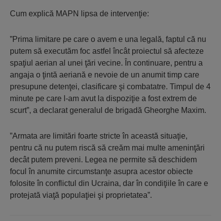
Cum explică MAPN lipsa de intervenţie:
”Prima limitare pe care o avem e una legală, faptul că nu
putem să executăm foc astfel încât proiectul să afecteze
spaţiul aerian al unei ţări vecine. În continuare, pentru a
angaja o ţintă aeriană e nevoie de un anumit timp care
presupune detenţei, clasificare şi combatatre. Timpul de 4
minute pe care l-am avut la dispoziţie a fost extrem de
scurt”, a declarat generalul de brigadă Gheorghe Maxim.
”Armata are limitări foarte stricte în această situaţie,
pentru că nu putem riscă să creăm mai multe ameninţări
decât putem preveni. Legea ne permite să deschidem
focul în anumite circumstanţe asupra acestor obiecte
folosite în conflictul din Ucraina, dar în condiţiile în care e
protejată viaţă populaţiei şi proprietatea”.