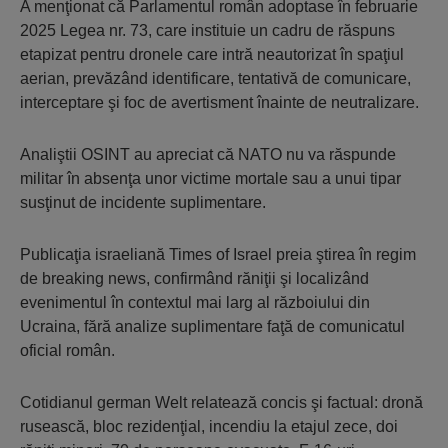
A menţionat că Parlamentul român adoptase în februarie
2025 Legea nr. 73, care instituie un cadru de răspuns
etapizat pentru dronele care intră neautorizat în spaţiul
aerian, prevăzând identificare, tentativă de comunicare,
interceptare şi foc de avertisment înainte de neutralizare.
Analiştii OSINT au apreciat că NATO nu va răspunde
militar în absenţa unor victime mortale sau a unui tipar
susţinut de incidente suplimentare.
Publicaţia israeliană Times of Israel preia ştirea în regim
de breaking news, confirmând răniţii şi localizând
evenimentul în contextul mai larg al războiului din
Ucraina, fără analize suplimentare faţă de comunicatul
oficial român.
Cotidianul german Welt relatează concis şi factual: dronă
rusească, bloc rezidenţial, incendiu la etajul zece, doi