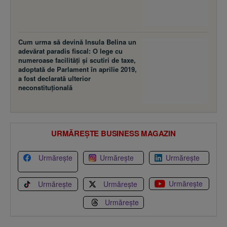
Cum urma să devină Insula Belina un
adevărat paradis fiscal: O lege cu
numeroase facilităţi şi scutiri de taxe,
adoptată de Parlament în aprilie 2019,
a fost declarată ulterior
neconstituţională
URMĂREȘTE BUSINESS MAGAZIN
Urmărește
Urmărește
Urmărește
Urmărește
Urmărește
Urmărește
Urmărește