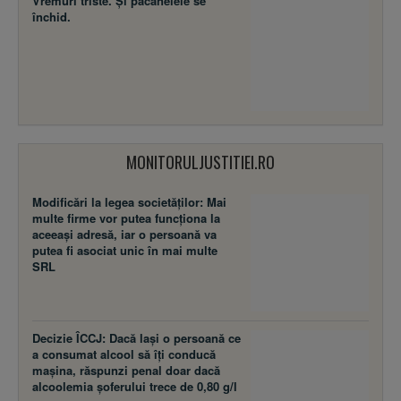
Vremuri triste. Şi păcănelele se
închid.
MONITORULJUSTITIEI.RO
Modificări la legea societăţilor: Mai
multe firme vor putea funcţiona la
aceeaşi adresă, iar o persoană va
putea fi asociat unic în mai multe
SRL
Decizie ÎCCJ: Dacă laşi o persoană ce
a consumat alcool să îţi conducă
maşina, răspunzi penal doar dacă
alcoolemia şoferului trece de 0,80 g/l