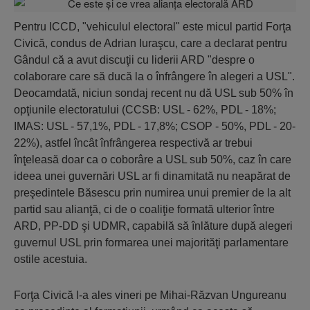
Pentru ICCD, "vehiculul electoral" este micul partid Forţa
Civică, condus de Adrian Iuraşcu, care a declarat pentru
Gândul că a avut discuţii cu liderii ARD "despre o
colaborare care să ducă la o înfrângere în alegeri a USL".
Deocamdată, niciun sondaj recent nu dă USL sub 50% în
opţiunile electoratului (CCSB: USL - 62%, PDL - 18%;
IMAS: USL - 57,1%, PDL - 17,8%; CSOP - 50%, PDL - 20-
22%), astfel încât înfrângerea respectivă ar trebui
înţeleasă doar ca o coborâre a USL sub 50%, caz în care
ideea unei guvernări USL ar fi dinamitată nu neapărat de
preşedintele Băsescu prin numirea unui premier de la alt
partid sau alianţă, ci de o coaliţie formată ulterior între
ARD, PP-DD şi UDMR, capabilă să înlăture după alegeri
guvernul USL prin formarea unei majorităţi parlamentare
ostile acestuia.
Forţa Civică l-a ales vineri pe Mihai-Răzvan Ungureanu