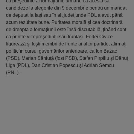
ca preşedinte al formaţiunii, urmând ca acesta să
candideze la alegerile din 9 decembrie pentru un mandat
de deputat la Iaşi sau în alt judeţ unde PDL a avut până
acum rezultate bune. Puritatea morală şi cea doctrinară
de dreapta a formaţiunii este însă discutabilă, ţinând cont
că printre vicepreşedinţii sau fruntaşii Forţei Civice
figurează şi foşti membri de frunte ai altor partide, afirmaţi
politic în cursul guvernărilor anterioare, ca Ion Bazac
(PSD), Marian Săniuţă (fost PSD), Ştefan Pirpiliu şi Dănuţ
Liga (PDL), Dan Cristian Popescu şi Adrian Semcu
(PNL).