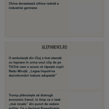
China devastează ultima redută a
industriei germane
ALEPHNEWS.RO
O ambulanță din Cluj a fost atacată
cu topoare în urma unui clip de pe
TikTok care o acuza că răpește copii.
Radu Miruță: „Legea împotriva
dezinformării trebuie adoptată!”
Trump plănuiește să distrugă
economic Iranul, în timp ce o lasă
„mai moale” din punct de vedere
militar. Ce a declarat Președintele