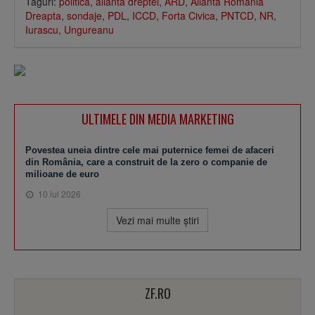
Taguri:
politica
,
alianta dreptei
,
ARD
,
Alianta Romania
Dreapta
,
sondaje
,
PDL
,
ICCD
,
Forta Civica
,
PNTCD
,
NR
,
Iurascu
,
Ungureanu
ULTIMELE DIN MEDIA MARKETING
Povestea uneia dintre cele mai puternice femei de afaceri
din România, care a construit de la zero o companie de
milioane de euro
10 iul 2026
Vezi mai multe ştiri
ZF.RO