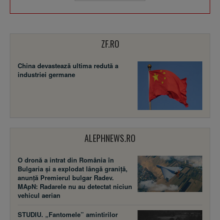
ZF.RO
China devastează ultima redută a
industriei germane
ALEPHNEWS.RO
O dronă a intrat din România în
Bulgaria și a explodat lângă graniță,
anunță Premierul bulgar Radev.
MApN: Radarele nu au detectat niciun
vehicul aerian
STUDIU. „Fantomele” amintirilor