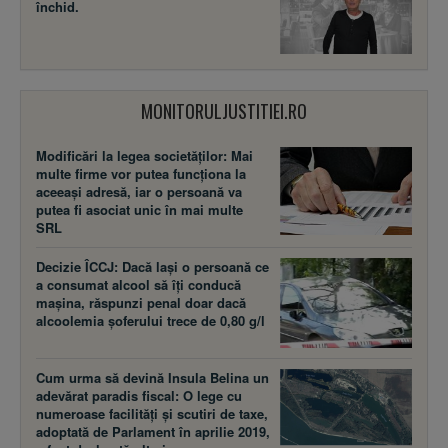
închid.
MONITORULJUSTITIEI.RO
Modificări la legea societăţilor: Mai
multe firme vor putea funcţiona la
aceeaşi adresă, iar o persoană va
putea fi asociat unic în mai multe
SRL
Decizie ÎCCJ: Dacă laşi o persoană ce
a consumat alcool să îţi conducă
maşina, răspunzi penal doar dacă
alcoolemia şoferului trece de 0,80 g/l
Cum urma să devină Insula Belina un
adevărat paradis fiscal: O lege cu
numeroase facilităţi şi scutiri de taxe,
adoptată de Parlament în aprilie 2019,