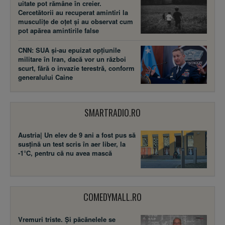
uitate pot rămâne în creier.
Cercetătorii au recuperat amintiri la
musculițe de oțet și au observat cum
pot apărea amintirile false
CNN: SUA şi-au epuizat opțiunile
militare în Iran, dacă vor un război
scurt, fără o invazie terestră, conform
generalului Caine
SMARTRADIO.RO
Austria| Un elev de 9 ani a fost pus să
susţină un test scris în aer liber, la
-1°C, pentru că nu avea mască
COMEDYMALL.RO
Vremuri triste. Şi păcănelele se