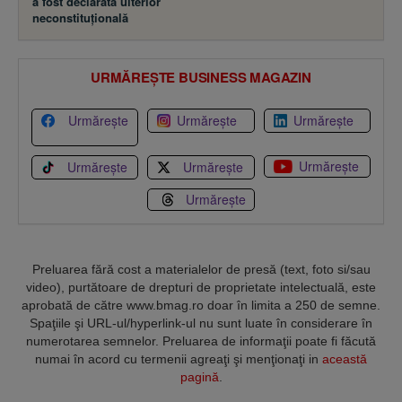
a fost declarată ulterior
neconstituţională
URMĂREȘTE BUSINESS MAGAZIN
Urmărește
Urmărește
Urmărește
Urmărește
Urmărește
Urmărește
Urmărește
Preluarea fără cost a materialelor de presă (text, foto si/sau
video), purtătoare de drepturi de proprietate intelectuală, este
aprobată de către www.bmag.ro doar în limita a 250 de semne.
Spaţiile şi URL-ul/hyperlink-ul nu sunt luate în considerare în
numerotarea semnelor. Preluarea de informaţii poate fi făcută
numai în acord cu termenii agreaţi şi menţionaţi in
această
pagină
.